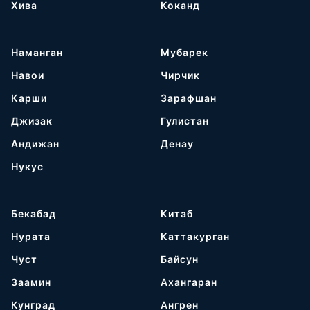
Хива
Коканд
Наманган
Мубарек
Навои
Чирчик
Карши
Зарафшан
Джизак
Гулистан
Андижан
Денау
Нукус
Бекабад
Китаб
Нурата
Каттакурган
Чуст
Байсун
Заамин
Ахангаран
Кунград
Ангрен