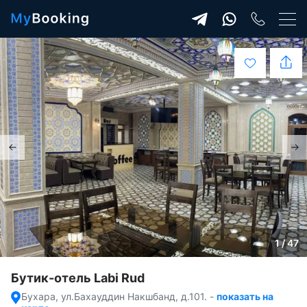
1 / 47
Бутик-отель Labi Rud
Бухара, ул.Бахауддин Накшбанд, д.101.
-
показать на