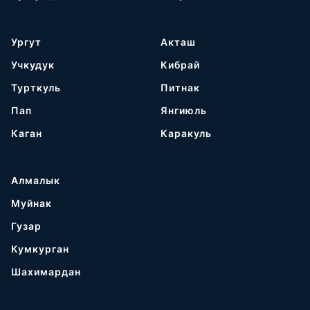
Ургут
Акташ
Учкудук
Кибрай
Турткуль
Питнак
Пап
Янгиюль
Каган
Каракуль
Алмалык
Муйнак
Гузар
Кумкурган
Шахимардан