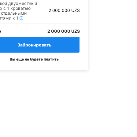
шой двухместный
р c 1 кроватью
2 000 000
UZS
2 отдельными
атями
x
1
i
о
2 000 000 UZS
Вы еще не будете платить