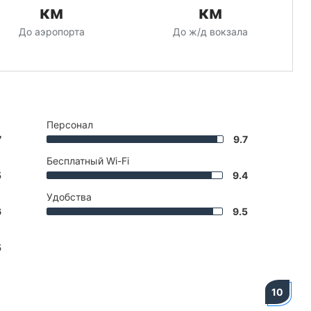
км
км
До аэропорта
До ж/д вокзала
Персонал
7
9.7
Бесплатный Wi-Fi
5
9.4
Удобства
6
9.5
5
10