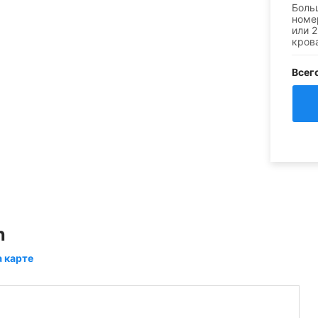
Боль
номе
или 
кров
Всег
h
а карте