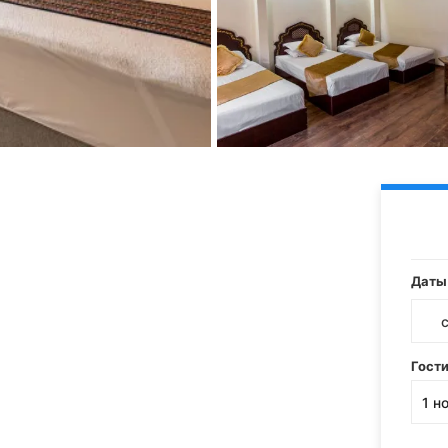
Даты
Гост
1
н