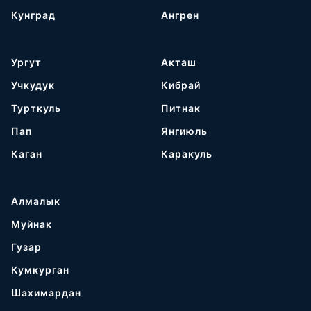
Кунград
Ангрен
Ургут
Акташ
Учкудук
Кибрай
Турткуль
Питнак
Пап
Янгиюль
Каган
Каракуль
Алмалык
Муйнак
Гузар
Кумкурган
Шахимардан