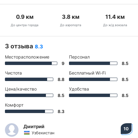
0.9
км
3.8
км
11.4
км
До центра города
До аэропорта
До ж/д вокзала
3 отзыва
8.3
Месторасположение
Персонал
9
8.5
Чистота
Бесплатный Wi-Fi
8.8
8.5
Цена/качество
Удобства
8.5
8.5
Комфорт
8.3
Дмитрий
10
Узбекистан