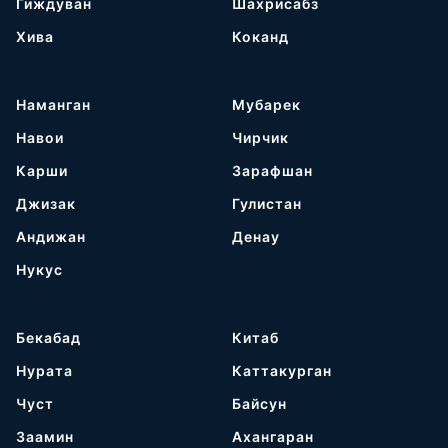
Гиждуван
Шахрисабз
Хива
Коканд
Наманган
Мубарек
Навои
Чирчик
Карши
Зарафшан
Джизак
Гулистан
Андижан
Денау
Нукус
Бекабад
Китаб
Нурата
Каттакурган
Чуст
Байсун
Заамин
Ахангаран