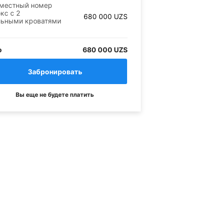
местный номер
кс с 2
680 000
UZS
льными кроватями
о
680 000 UZS
Вы еще не будете платить