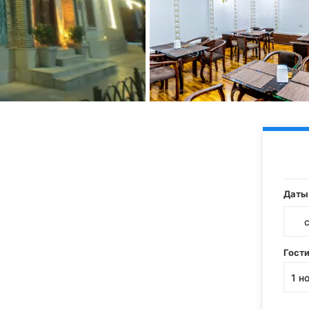
Даты
Гост
1
н