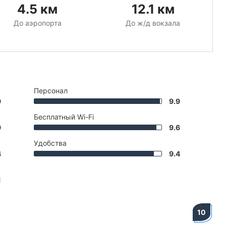
4.5
км
12.1
км
До аэропорта
До ж/д вокзала
Персонал
9
9.9
Бесплатный Wi-Fi
9
9.6
Удобства
4
9.4
1
10