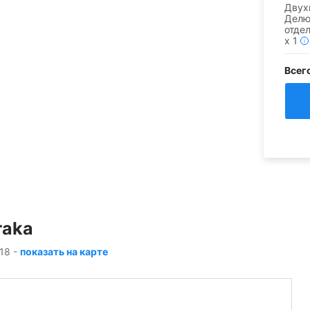
Двух
Делю
отде
x
1
i
Всег
raka
118
-
показать на карте