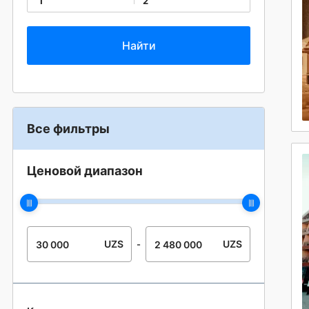
1
2
Все фильтры
Ценовой диапазон
UZS
UZS
-