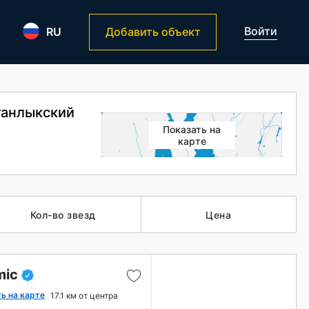
Войти
RU
Добавить объект
танлыкский
Показать на
карте
Кол-во звезд
Цена
mic
ь на карте
17.1 км от центра