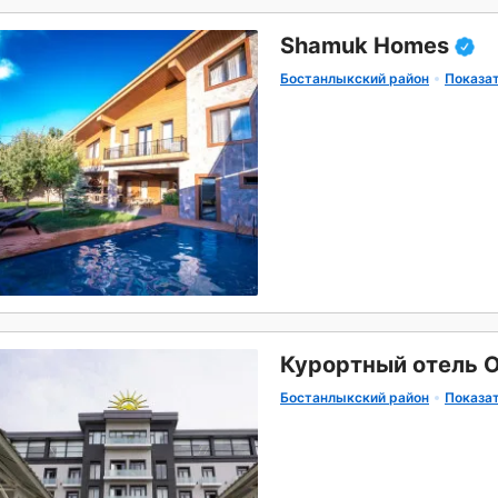
Shamuk Homes
Бостанлыкский район
Показат
Курортный отель 
Бостанлыкский район
Показат