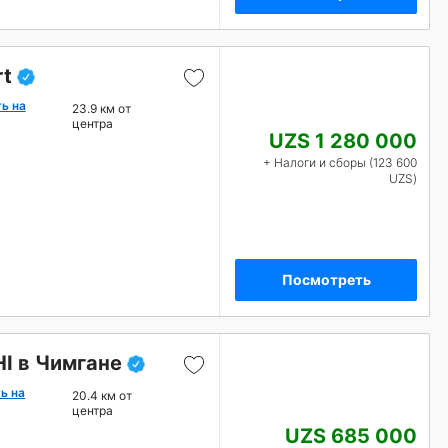
rt
ь на
23.9 км от
центра
UZS 1 280 000
+ Налоги и сборы (123 600
UZS)
Посмотреть
I в Чимгане
ь на
20.4 км от
центра
UZS 685 000