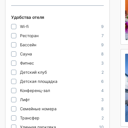
Удобства отеля
Wi-fi
9
Ресторан
7
Бассейн
9
Сауна
8
Фитнес
3
Детский клуб
2
Детская площадка
6
Конференц-зал
4
Лифт
3
Семейные номера
8
Трансфер
2
Уличная парковка
10