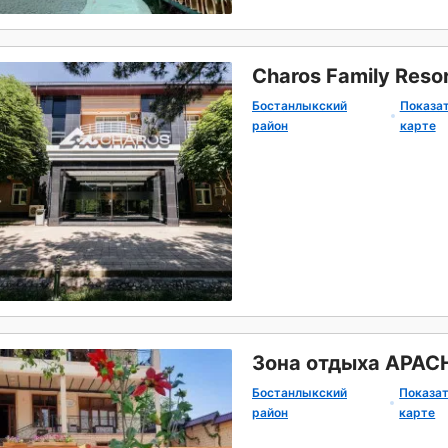
Charos Family Reso
Бостанлыкский
Показат
район
карте
Зона отдыха APACH
Бостанлыкский
Показат
район
карте