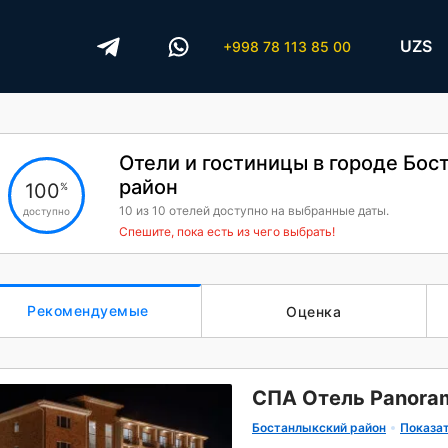
UZS
+998 78 113 85 00
Отели и гостиницы в городе Бос
район
100
%
10
из
10
отелей доступно на выбранные даты.
доступно
Спешите, пока есть из чего выбрать!
Рекомендуемые
Оценка
СПА Отель Panora
Бостанлыкский район
Показат