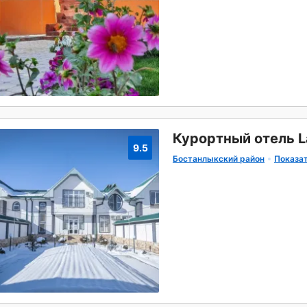
Курортный отель L
9.5
Бостанлыкский район
Показат