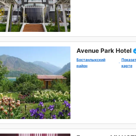
Avenue Park Hotel
Бостанлыкский
Показат
район
карте