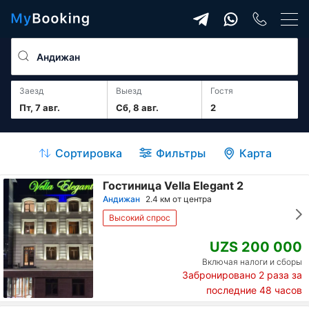
Заезд
Выезд
гостя
Пт, 7 авг.
Сб, 8 авг.
2
Сортировка
Фильтры
Карта
Гостиница Vella Elegant 2
Андижан
2.4 км от центра
Высокий спрос
UZS 200 000
Включая налоги и сборы
Забронировано
2
раза за
последние 48 часов