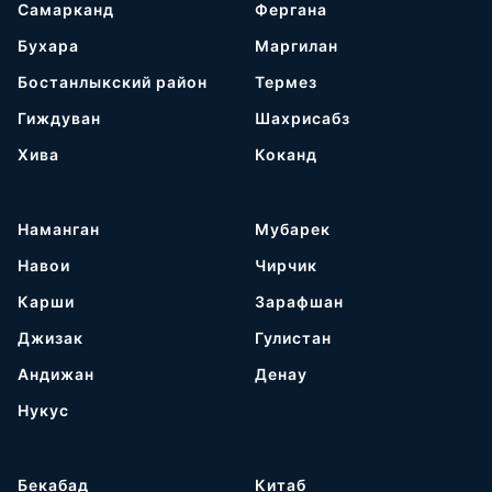
Самарканд
Фергана
Бухара
Маргилан
Бостанлыкский район
Термез
Гиждуван
Шахрисабз
Хива
Коканд
Наманган
Мубарек
Навои
Чирчик
Карши
Зарафшан
Джизак
Гулистан
Андижан
Денау
Нукус
Бекабад
Китаб