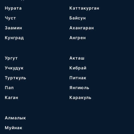
Нурата
Каттакурган
Чуст
Байсун
Заамин
Ахангаран
Кунград
Ангрен
Ургут
Акташ
Учкудук
Кибрай
Турткуль
Питнак
Пап
Янгиюль
Каган
Каракуль
Алмалык
Муйнак