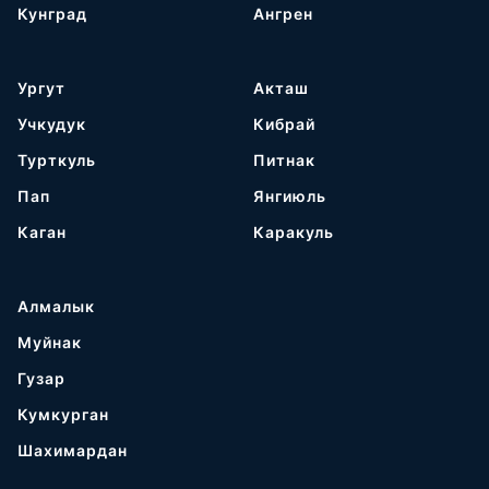
Кунград
Ангрен
Ургут
Акташ
Учкудук
Кибрай
Турткуль
Питнак
Пап
Янгиюль
Каган
Каракуль
Алмалык
Муйнак
Гузар
Кумкурган
Шахимардан