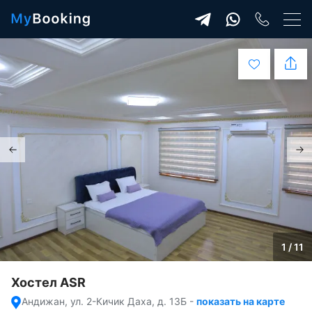
1 / 11
Хостел ASR
Андижан, ул. 2-Кичик Даха, д. 13Б
-
показать на карте