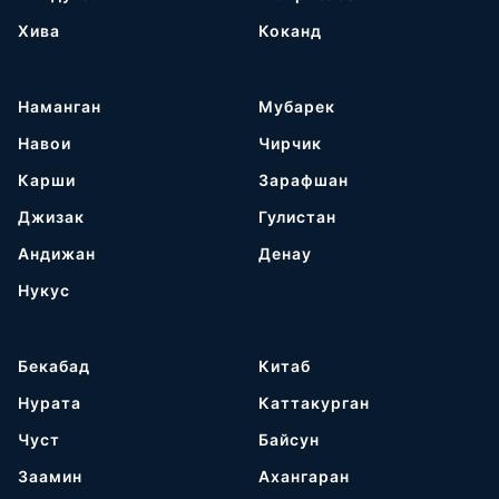
Хива
Коканд
Наманган
Мубарек
Навои
Чирчик
Карши
Зарафшан
Джизак
Гулистан
Андижан
Денау
Нукус
Бекабад
Китаб
Нурата
Каттакурган
Чуст
Байсун
Заамин
Ахангаран