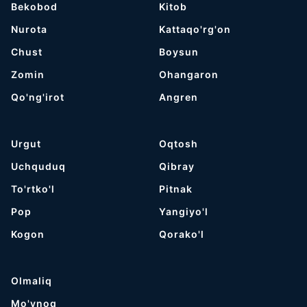
Bekobod
Kitob
Nurota
Kattaqo'rg'on
Chust
Boysun
Zomin
Ohangaron
Qo'ng'irot
Angren
Urgut
Oqtosh
Uchquduq
Qibray
To'rtko'l
Pitnak
Pop
Yangiyo'l
Kogon
Qorako'l
Olmaliq
Mo'ynoq