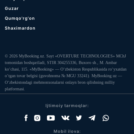
Guzar
Qumqo'rg'on
Shaximardon
© 2026 MyBooking.uz. Sayt «OVERTURE TECHNOLOGIES» MChJ
tomonidan boshqariladi, STIR 304255336, Buxoro sh., M. Ambar
ko‘chasi, 115. «MyBooking» — O‘zbekiston Respublikasida ro‘yxatdan
o‘tgan tovar belgisi (guvohnoma № MGU 33241). MyBooking.uz —
O‘zbekistondagi mehmonxonalarni onlayn bron qilishning milliy
platformasi.
Ijtimoiy tarmoqlar:
Mobil ilova: