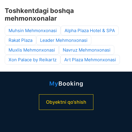
Toshkentdagi boshqa
mehmonxonalar
Muhsin Mehmonxonasi
Alpha Plaza Hotel & SPA
Rakat Plaza
Leader Mehmonxonasi
Muxlis Mehmonxonasi
Navruz Mehmonxonasi
Xon Palace by Reikartz
Art Plaza Mehmonxonasi
Obyektni qo‘shish