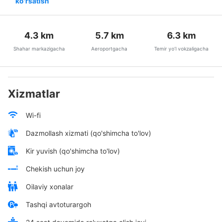
ko'rsatish
4.3
km
5.7
km
6.3
km
Shahar markazigacha
Aeroportgacha
Temir yo’l vokzaligacha
Xizmatlar
Wi-fi
Dazmollash xizmati (qo'shimcha to'lov)
Kir yuvish (qo'shimcha to'lov)
Chekish uchun joy
Oilaviy xonalar
Tashqi avtoturargoh