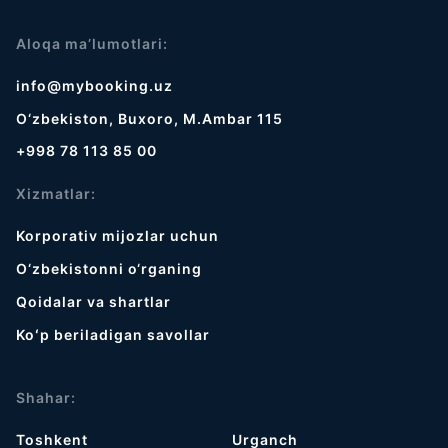
Aloqa ma’lumotlari:
info@mybooking.uz
O‘zbekiston, Buxoro, M.Ambar 115
+998 78 113 85 00
Xizmatlar:
Korporativ mijozlar uchun
O‘zbekistonni o‘rganing
Qoidalar va shartlar
Koʻp beriladigan savollar
Shahar:
Toshkent
Urganch