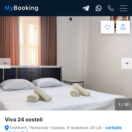
1 / 19
Viva 24 xosteli
Toshkent, Чилонзор тумани, 8-мавзеси 24-уй
-
xaritada