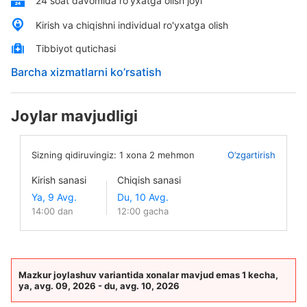
24 soat davomida ro'yxatga olish joyi
Kirish va chiqishni individual ro'yxatga olish
Tibbiyot qutichasi
Barcha xizmatlarni ko’rsatish
Joylar mavjudligi
Sizning qidiruvingiz:
1
xona
2
mehmon
O’zgartirish
Kirish sanasi
Chiqish sanasi
14:00 dan
12:00 gacha
Mazkur joylashuv variantida xonalar mavjud emas 1 kecha,
ya, avg. 09, 2026 - du, avg. 10, 2026