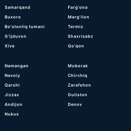
Samarqand
Farg'ona
Buxoro
Marg'ilon
Bo'stonliq tumani
Termiz
G'ijduvon
Shaxrisabz
Хiva
Qo'qon
Namangan
Muborak
Navoiy
Chirchiq
Qarshi
Zarafshon
Jizzax
Guliston
Andijon
Denov
Nukus