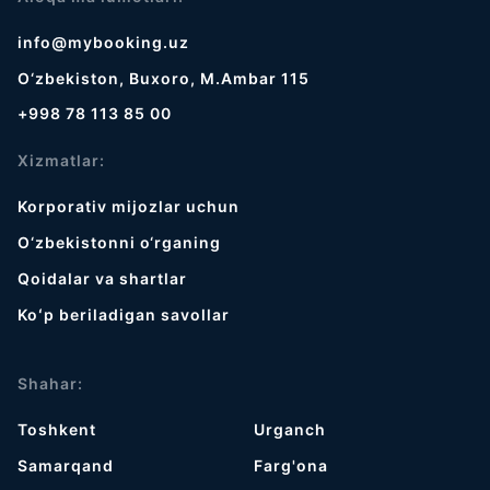
info@mybooking.uz
O‘zbekiston, Buxoro, M.Ambar 115
+998 78 113 85 00
Xizmatlar:
Korporativ mijozlar uchun
O‘zbekistonni o‘rganing
Qoidalar va shartlar
Koʻp beriladigan savollar
Shahar:
Toshkent
Urganch
Samarqand
Farg'ona