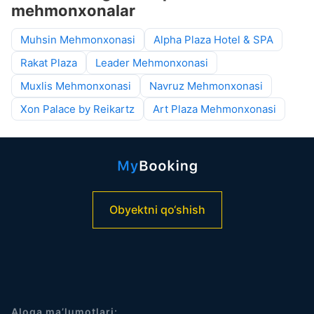
mehmonxonalar
Muhsin Mehmonxonasi
Alpha Plaza Hotel & SPA
Rakat Plaza
Leader Mehmonxonasi
Muxlis Mehmonxonasi
Navruz Mehmonxonasi
Xon Palace by Reikartz
Art Plaza Mehmonxonasi
Obyektni qo‘shish
Aloqa ma’lumotlari: