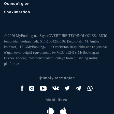
Qumqo'rg'on
Shaximardon
© 2026 MyBooking.uz. Sayt «OVERTURE TECHNOLOGIES» MChJ
tomonidan boshqariladi, STIR 304255336, Buxoro sh., M. Ambar
ko‘chasi, 115. «MyBooking» — O‘zbekiston Respublikasida ro‘yxatdan
o‘tgan tovar belgisi (guvohnoma № MGU 33241). MyBooking.uz —
O‘zbekistondagi mehmonxonalarni onlayn bron qilishning milliy
platformasi.
Ijtimoiy tarmoqlar:
Mobil ilova: