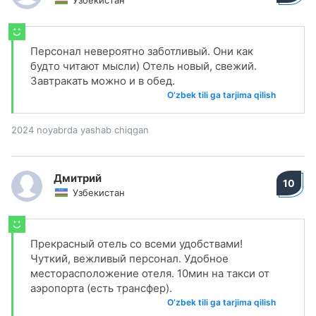
Узбекистан
Персонал невероятно заботливый. Они как
будто читают мысли) Отель новый, свежий.
Завтракать можно и в обед.
O‘zbek tili ga tarjima qilish
2024 noyabrda yashab chiqgan
Дмитрий
10
Узбекистан
Прекрасный отель со всеми удобствами!
Чуткий, вежливый персонал. Удобное
месторасположение отеля. 10мин на такси от
аэропорта (есть трансфер).
O‘zbek tili ga tarjima qilish