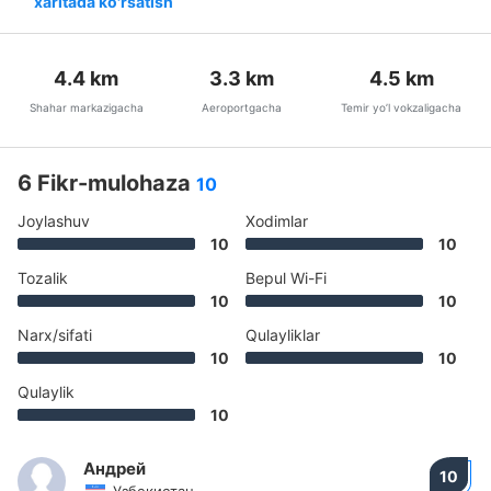
xaritada ko'rsatish
4.4
km
3.3
km
4.5
km
Shahar markazigacha
Aeroportgacha
Temir yo’l vokzaligacha
6 Fikr-mulohaza
10
Joylashuv
Xodimlar
10
10
Tozalik
Bepul Wi-Fi
10
10
Narx/sifati
Qulayliklar
10
10
Qulaylik
10
Андрей
10