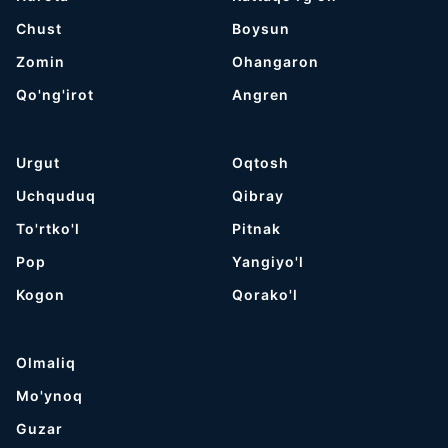
Chust
Boysun
Zomin
Ohangaron
Qo'ng'irot
Angren
Urgut
Oqtosh
Uchquduq
Qibray
To'rtko'l
Pitnak
Pop
Yangiyo'l
Kogon
Qorako'l
Olmaliq
Mo'ynoq
Guzar