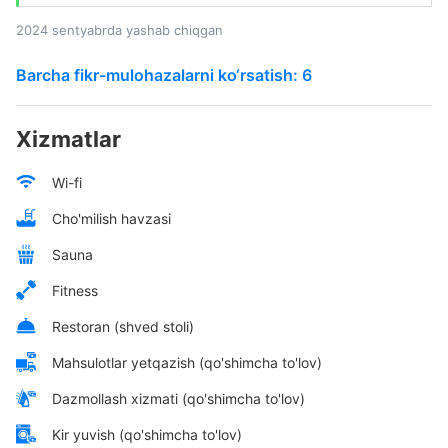
2024 sentyabrda yashab chiqgan
Barcha fikr-mulohazalarni ko‘rsatish: 6
Xizmatlar
Wi-fi
Cho'milish havzasi
Sauna
Fitness
Restoran (shved stoli)
Mahsulotlar yetqazish (qo'shimcha to'lov)
Dazmollash xizmati (qo'shimcha to'lov)
Kir yuvish (qo'shimcha to'lov)