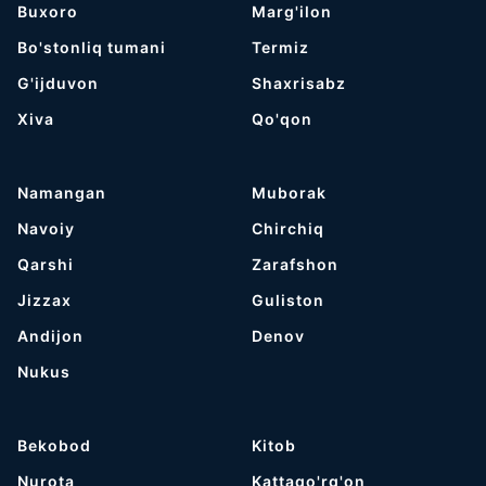
Buxoro
Marg'ilon
Bo'stonliq tumani
Termiz
G'ijduvon
Shaxrisabz
Хiva
Qo'qon
Namangan
Muborak
Navoiy
Chirchiq
Qarshi
Zarafshon
Jizzax
Guliston
Andijon
Denov
Nukus
Bekobod
Kitob
Nurota
Kattaqo'rg'on