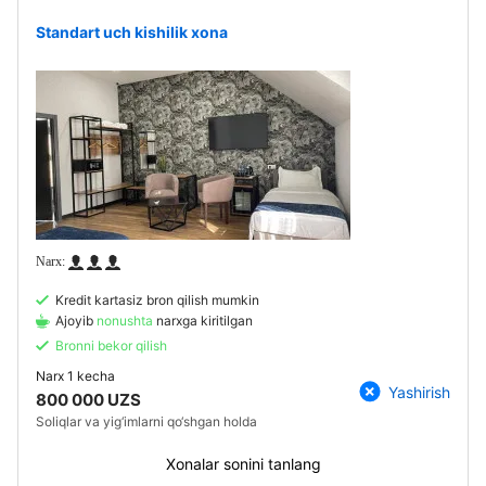
Standart uch kishilik xona
Kredit kartasiz bron qilish mumkin
Ajoyib
nonushta
narxga kiritilgan
Bronni bekor qilish
Narx
1 kecha
Yashirish
800 000 UZS
Soliqlar va yig‘imlarni qo‘shgan holda
Xonalar sonini tanlang