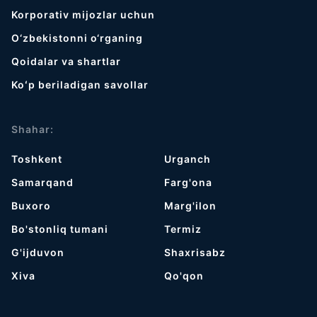
Korporativ mijozlar uchun
O‘zbekistonni o‘rganing
Qoidalar va shartlar
Koʻp beriladigan savollar
Shahar:
Toshkent
Urganch
Samarqand
Farg'ona
Buxoro
Marg'ilon
Bo'stonliq tumani
Termiz
G'ijduvon
Shaxrisabz
Хiva
Qo'qon