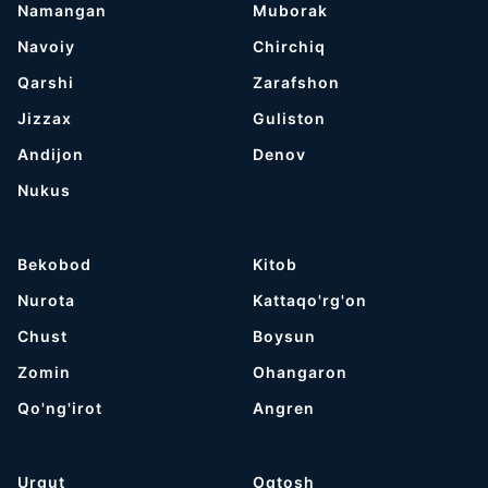
Namangan
Muborak
Navoiy
Chirchiq
Qarshi
Zarafshon
Jizzax
Guliston
Andijon
Denov
Nukus
Bekobod
Kitob
Nurota
Kattaqo'rg'on
Chust
Boysun
Zomin
Ohangaron
Qo'ng'irot
Angren
Urgut
Oqtosh