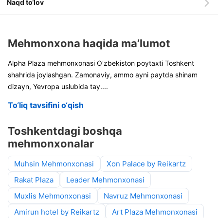
Naqd to‘lov
Mehmonxona haqida ma’lumot
Alpha Plaza mehmonxonasi O'zbekiston poytaxti Toshkent
shahrida joylashgan. Zamonaviy, ammo ayni paytda shinam
dizayn, Yevropa uslubida tay
....
To‘liq tavsifini o‘qish
Toshkentdagi boshqa
mehmonxonalar
Muhsin Mehmonxonasi
Xon Palace by Reikartz
Rakat Plaza
Leader Mehmonxonasi
Muxlis Mehmonxonasi
Navruz Mehmonxonasi
Amirun hotel by Reikartz
Art Plaza Mehmonxonasi