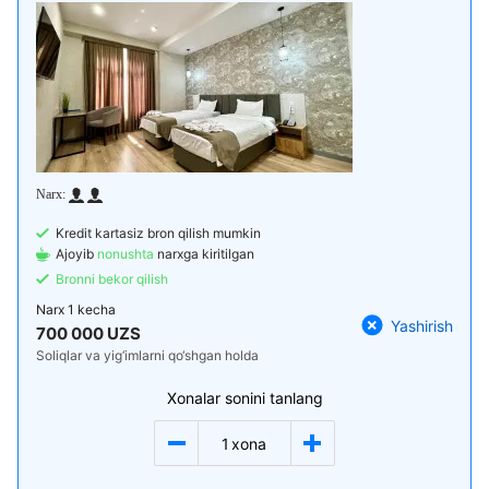
Kredit kartasiz bron qilish mumkin
Ajoyib
nonushta
narxga kiritilgan
Bronni bekor qilish
Narx
1 kecha
Yashirish
700 000 UZS
Soliqlar va yig‘imlarni qo‘shgan holda
Xonalar sonini tanlang
1
xona