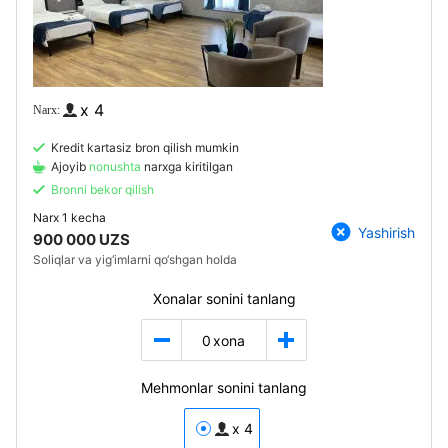
x 4
Kredit kartasiz bron qilish mumkin
Ajoyib
nonushta
narxga kiritilgan
Bronni bekor qilish
Narx
1 kecha
Yashirish
900 000 UZS
Soliqlar va yig‘imlarni qo‘shgan holda
Xonalar sonini tanlang
0
xona
Mehmonlar sonini tanlang
x 4