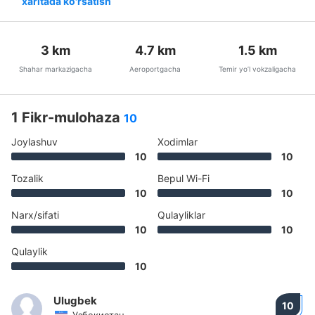
xaritada ko'rsatish
3
km
4.7
km
1.5
km
Shahar markazigacha
Aeroportgacha
Temir yo’l vokzaligacha
1 Fikr-mulohaza
10
Joylashuv
Xodimlar
10
10
Tozalik
Bepul Wi-Fi
10
10
Narx/sifati
Qulayliklar
10
10
Qulaylik
10
Ulugbek
10