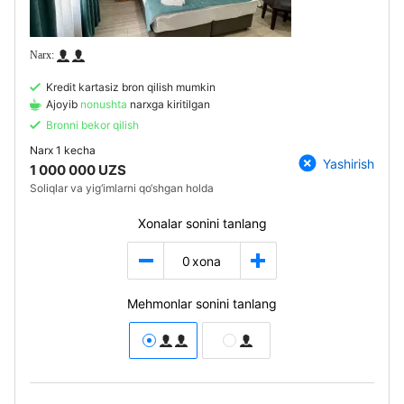
Kredit kartasiz bron qilish mumkin
Ajoyib
nonushta
narxga kiritilgan
Bronni bekor qilish
Narx
1 kecha
Yashirish
1 000 000 UZS
Soliqlar va yig‘imlarni qo‘shgan holda
Xonalar sonini tanlang
0
xona
Mehmonlar sonini tanlang