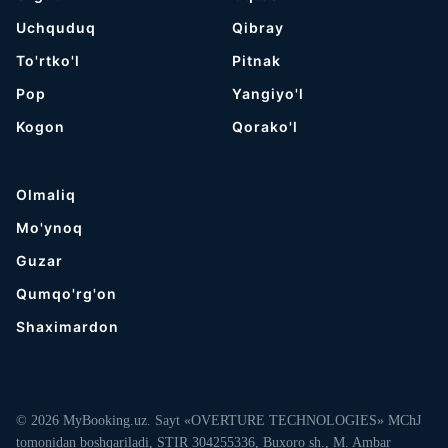
Uchquduq
Qibray
To'rtko'l
Pitnak
Pop
Yangiyo'l
Kogon
Qorako'l
Olmaliq
Mo'ynoq
Guzar
Qumqo'rg'on
Shaximardon
© 2026 MyBooking.uz. Sayt «OVERTURE TECHNOLOGIES» MChJ
tomonidan boshqariladi, STIR 304255336, Buxoro sh., M. Ambar