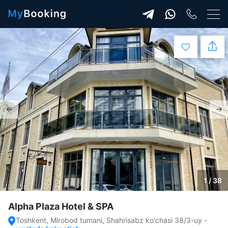
1 / 38
Alpha Plaza Hotel & SPA
Toshkent, Mirobod tumani, Shahrisabz ko'chasi 38/3-uy
-