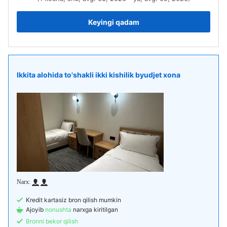
Keyingi qadam
Ikkita alohida to'shakli ikki kishilik byudjet xona
Kredit kartasiz bron qilish mumkin
Ajoyib
nonushta
narxga kiritilgan
Bronni bekor qilish