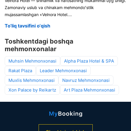
Velnora Hotel — shinamlik va nafosatning mukammal uygʻunligi.
Zamonaviy uslub va chinakam mehmondoʻstlik
mujassamlashgan «Velnora Hotel
....
To‘liq tavsifini o‘qish
Toshkentdagi boshqa
mehmonxonalar
Muhsin Mehmonxonasi
Alpha Plaza Hotel & SPA
Rakat Plaza
Leader Mehmonxonasi
Muxlis Mehmonxonasi
Navruz Mehmonxonasi
Xon Palace by Reikartz
Art Plaza Mehmonxonasi