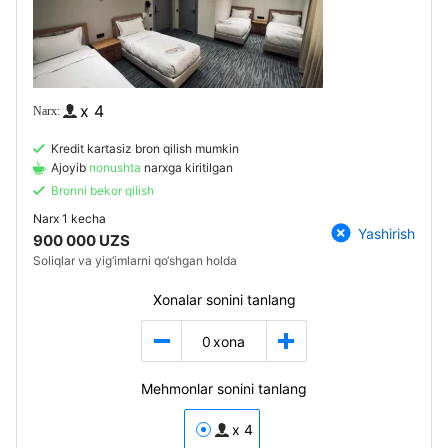
x 4
Kredit kartasiz bron qilish mumkin
Ajoyib
nonushta
narxga kiritilgan
Bronni bekor qilish
Narx
1 kecha
Yashirish
900 000 UZS
Soliqlar va yig‘imlarni qo‘shgan holda
Xonalar sonini tanlang
0
xona
Mehmonlar sonini tanlang
x 4