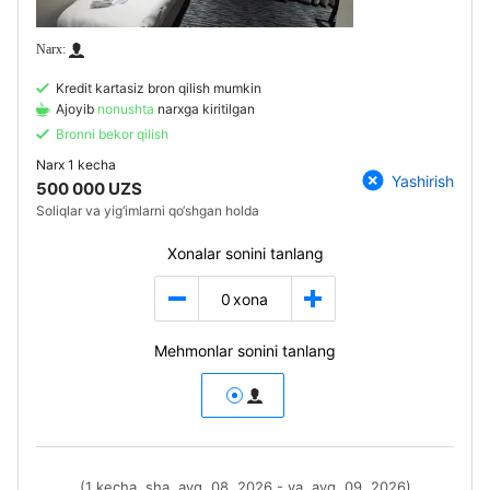
Kredit kartasiz bron qilish mumkin
Ajoyib
nonushta
narxga kiritilgan
Bronni bekor qilish
Narx
1 kecha
Yashirish
500 000 UZS
Soliqlar va yig‘imlarni qo‘shgan holda
Xonalar sonini tanlang
0
xona
Mehmonlar sonini tanlang
(1 kecha, sha, avg. 08, 2026 - ya, avg. 09, 2026)