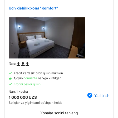
Uch kishilik xona "Komfort"
Kredit kartasiz bron qilish mumkin
Ajoyib
nonushta
narxga kiritilgan
Bronni bekor qilish
Narx
1 kecha
Yashirish
1 000 000 UZS
Soliqlar va yig‘imlarni qo‘shgan holda
Xonalar sonini tanlang