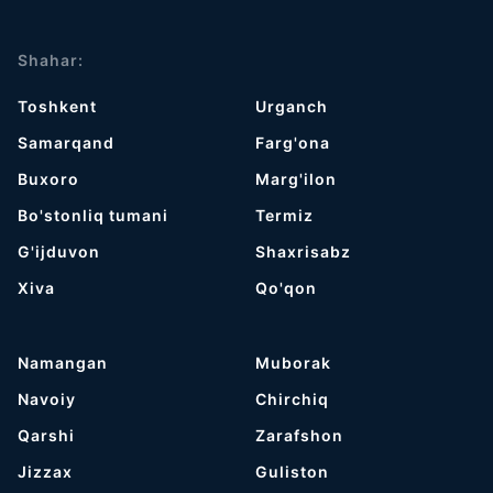
Shahar:
Toshkent
Urganch
Samarqand
Farg'ona
Buxoro
Marg'ilon
Bo'stonliq tumani
Termiz
G'ijduvon
Shaxrisabz
Хiva
Qo'qon
Namangan
Muborak
Navoiy
Chirchiq
Qarshi
Zarafshon
Jizzax
Guliston