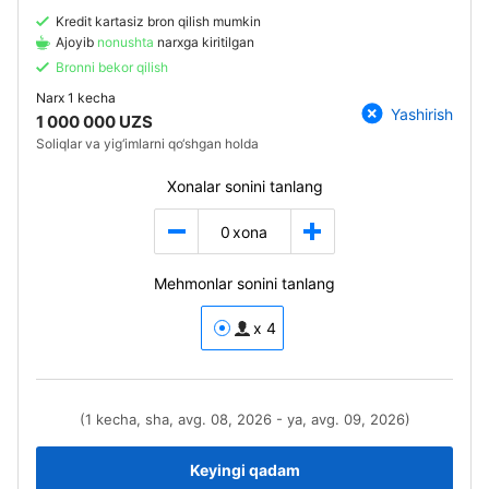
Kredit kartasiz bron qilish mumkin
Ajoyib
nonushta
narxga kiritilgan
Bronni bekor qilish
Narx
1 kecha
Yashirish
1 000 000 UZS
Soliqlar va yig‘imlarni qo‘shgan holda
Xonalar sonini tanlang
0
xona
Mehmonlar sonini tanlang
x 4
(1 kecha, sha, avg. 08, 2026 - ya, avg. 09, 2026)
Keyingi qadam