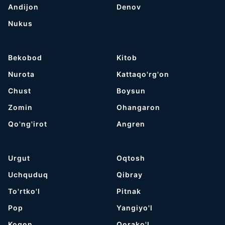
Andijon
Denov
Nukus
Bekobod
Kitob
Nurota
Kattaqo'rg'on
Chust
Boysun
Zomin
Ohangaron
Qo'ng'irot
Angren
Urgut
Oqtosh
Uchquduq
Qibray
To'rtko'l
Pitnak
Pop
Yangiyo'l
Kogon
Qorako'l