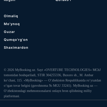
Olmaliq
Mo'ynoq
Guzar
Qumqo'rg'on
Shaximardon
© 2026 MyBooking.uz. Sayt «OVERTURE TECHNOLOGIES» MChJ
tomonidan boshqariladi, STIR 304255336, Buxoro sh., M. Ambar
ko‘chasi, 115. «MyBooking» — O‘zbekiston Respublikasida ro‘yxatdan
o‘tgan tovar belgisi (guvohnoma № MGU 33241). MyBooking.uz —
O‘zbekistondagi mehmonxonalarni onlayn bron qilishning milliy
platformasi.