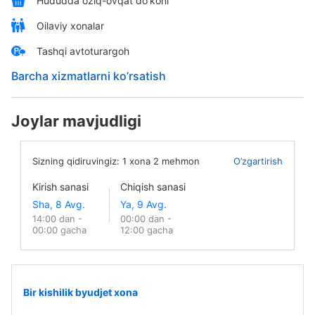
Hududda oziq-ovqat do'koni
Oilaviy xonalar
Tashqi avtoturargoh
Barcha xizmatlarni ko’rsatish
Joylar mavjudligi
Sizning qidiruvingiz:
1
xona
2
mehmon
O’zgartirish
Kirish sanasi
Chiqish sanasi
14:00 dan -
00:00 dan -
00:00 gacha
12:00 gacha
Bir kishilik byudjet xona