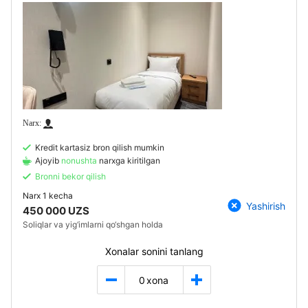
Kredit kartasiz bron qilish mumkin
Ajoyib
nonushta
narxga kiritilgan
Bronni bekor qilish
Narx
1 kecha
Yashirish
450 000 UZS
Soliqlar va yig‘imlarni qo‘shgan holda
Xonalar sonini tanlang
0
xona