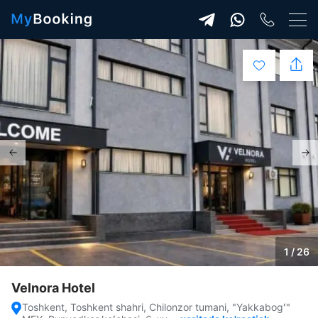
1 / 26
Velnora Hotel
Toshkent, Toshkent shahri, Chilonzor tumani, "Yakkabogʻ"