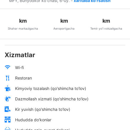
MFY, Bunyodkor koʻchasi, 6-uy.
-
xaritada ko'rsatish
km
km
km
Shahar markazigacha
Aeroportgacha
Temir yo’l vokzaligacha
Xizmatlar
Wi-fi
Restoran
Kimyoviy tozalash (qo'shimcha to'lov)
Dazmollash xizmati (qo'shimcha to'lov)
Kir yuvish (qo'shimcha to'lov)
Hududda do'konlar