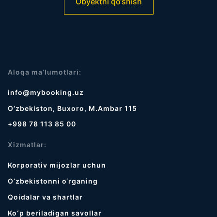
Obyektni qo‘shish
Aloqa ma’lumotlari:
info@mybooking.uz
O‘zbekiston, Buxoro, M.Ambar 115
+998 78 113 85 00
Xizmatlar:
Korporativ mijozlar uchun
O‘zbekistonni o‘rganing
Qoidalar va shartlar
Koʻp beriladigan savollar