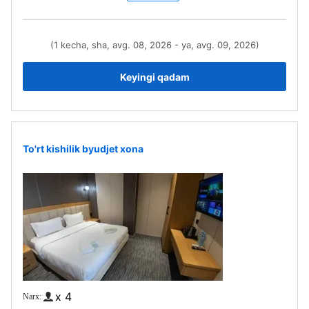
(1 kecha, sha, avg. 08, 2026 - ya, avg. 09, 2026)
Keyingi qadam
To'rt kishilik byudjet xona
x 4