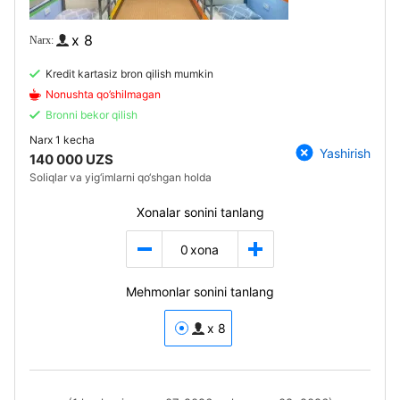
x 8
Kredit kartasiz bron qilish mumkin
Nonushta qo’shilmagan
Bronni bekor qilish
Narx
1 kecha
Yashirish
140 000 UZS
Soliqlar va yig‘imlarni qo‘shgan holda
Xonalar sonini tanlang
0
xona
Mehmonlar sonini tanlang
x 8