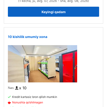
(1 kecha, ju, avg. 07, 2026 - sha, avg. 08, 2026)
Keyingi qadam
10 kishilik umumiy xona
x 10
Kredit kartasiz bron qilish mumkin
Nonushta qo’shilmagan