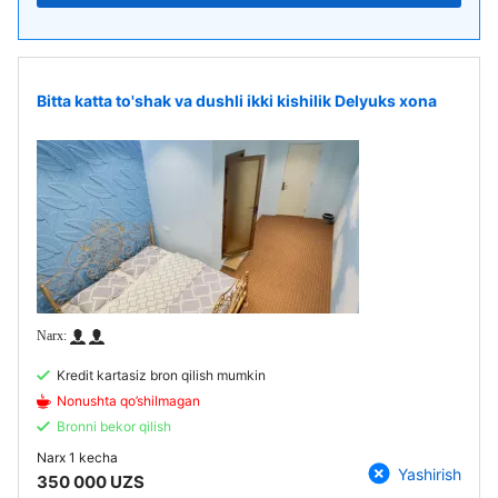
Bitta katta to'shak va dushli ikki kishilik Delyuks xona
Kredit kartasiz bron qilish mumkin
Nonushta qo’shilmagan
Bronni bekor qilish
Narx
1 kecha
Yashirish
350 000 UZS