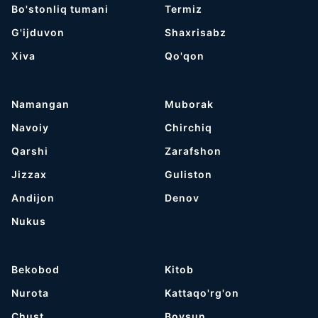
Bo'stonliq tumani
Termiz
G'ijduvon
Shaxrisabz
Хiva
Qo'qon
Namangan
Muborak
Navoiy
Chirchiq
Qarshi
Zarafshon
Jizzax
Guliston
Andijon
Denov
Nukus
Bekobod
Kitob
Nurota
Kattaqo'rg'on
Chust
Boysun