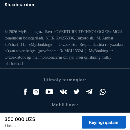
Shaximardon
© 2026 MyBooking.uz. Sayt «OVERTURE TECHNOLOGIES» MChJ
tomonidan boshqariladi, STIR 304255336, Buxoro sh., M. Ambar
ko‘chasi, 115. «MyBooking» — O‘zbekiston Respublikasida ro‘yxatdan
o‘tgan tovar belgisi (guvohnoma № MGU 33241). MyBooking.uz —
O‘zbekistondagi mehmonxonalarni onlayn bron qilishning milliy
platformasi.
Ijtimoiy tarmoqlar:
Mobil ilova:
350 000 UZS
1 kecha