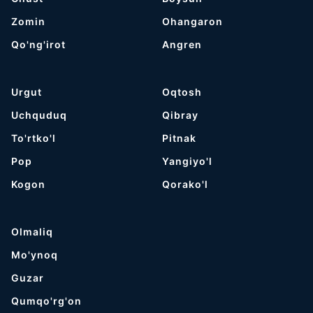
Zomin
Ohangaron
Qo'ng'irot
Angren
Urgut
Oqtosh
Uchquduq
Qibray
To'rtko'l
Pitnak
Pop
Yangiyo'l
Kogon
Qorako'l
Olmaliq
Mo'ynoq
Guzar
Qumqo'rg'on