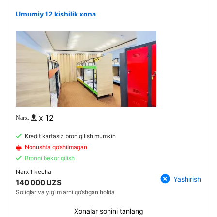
Umumiy 12 kishilik xona
x 12
Kredit kartasiz bron qilish mumkin
Nonushta qo’shilmagan
Bronni bekor qilish
Narx
1 kecha
Yashirish
140 000 UZS
Soliqlar va yig‘imlarni qo‘shgan holda
Xonalar sonini tanlang