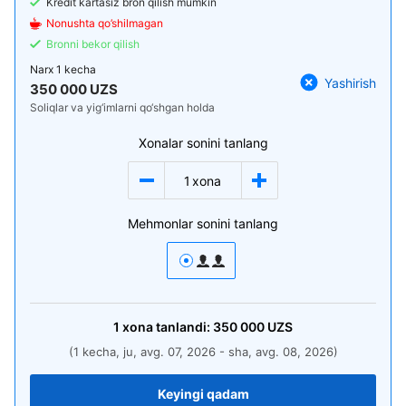
Kredit kartasiz bron qilish mumkin
Nonushta qo’shilmagan
Bronni bekor qilish
Narx
1 kecha
Yashirish
350 000 UZS
Soliqlar va yig‘imlarni qo‘shgan holda
Xonalar sonini tanlang
1
xona
Mehmonlar sonini tanlang
1
xona
tanlandi:
350 000
UZS
(1 kecha, ju, avg. 07, 2026 - sha, avg. 08, 2026)
Keyingi qadam