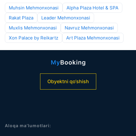
Muhsin Mehmonxonasi
Alpha Plaza Hotel & SPA
Rakat Plaza
Leader Mehmonxonasi
Muxlis Mehmonxonasi
Navruz Mehmonxonasi
Xon Palace by Reikartz
Art Plaza Mehmonxonasi
Obyektni qo‘shish
Aloqa ma’lumotlari: