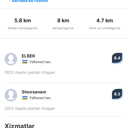
-
xaritada ko'rsatish
5.8
km
8
km
4.7
km
Shahar markazigacha
Aeroportgacha
Temir yo’l vokzaligacha
ELBEK
8.4
Узбекистан
2022 mayda yashab chiqgan
Shoxsanam
8.3
Узбекистан
2022 mayda yashab chiqgan
Xizmatlar