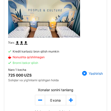
Kredit kartasiz bron qilish mumkin
Nonushta qo’shilmagan
Bronni bekor qilish
Narx
1 kecha
Yashirish
725 000 UZS
Soliqlar va yig‘imlarni qo‘shgan holda
Xonalar sonini tanlang
0
xona