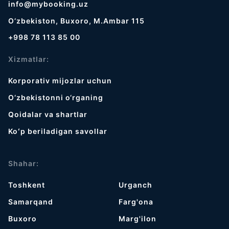
info@mybooking.uz
O‘zbekiston, Buxoro, M.Ambar 115
+998 78 113 85 00
Xizmatlar:
Korporativ mijozlar uchun
O‘zbekistonni o‘rganing
Qoidalar va shartlar
Koʻp beriladigan savollar
Shahar:
Toshkent
Urganch
Samarqand
Farg'ona
Buxoro
Marg'ilon