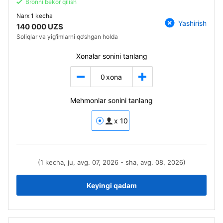
Bronni bekor qilish
Narx
1 kecha
Yashirish
140 000 UZS
Soliqlar va yig‘imlarni qo‘shgan holda
Xonalar sonini tanlang
0
xona
Mehmonlar sonini tanlang
x 10
(1 kecha, ju, avg. 07, 2026 - sha, avg. 08, 2026)
Keyingi qadam