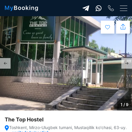
1 / 9
The Top Hostel
Toshkent, Mirzo-Ulugbek tumani, Mustaqillik ko'chasi, 63-uy.