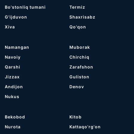
Bo'stonliq tumani
Termiz
G'ijduvon
Shaxrisabz
Хiva
Qo'qon
Namangan
Muborak
Navoiy
Chirchiq
Qarshi
Zarafshon
Jizzax
Guliston
Andijon
Denov
Nukus
Bekobod
Kitob
Nurota
Kattaqo'rg'on