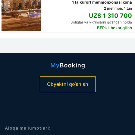
1 ta kurort mehmonxonasi xona
2 mehmon, 1 tun
UZS 1 310 700
Soliqlar va yig‘imlarni qo‘shgan holda
BEPUL bekor qilish
Obyektni qo‘shish
Aloqa ma’lumotlari: