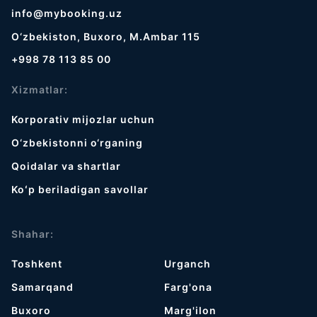
info@mybooking.uz
O‘zbekiston, Buxoro, M.Ambar 115
+998 78 113 85 00
Xizmatlar:
Korporativ mijozlar uchun
O‘zbekistonni o‘rganing
Qoidalar va shartlar
Koʻp beriladigan savollar
Shahar:
Toshkent
Urganch
Samarqand
Farg'ona
Buxoro
Marg'ilon