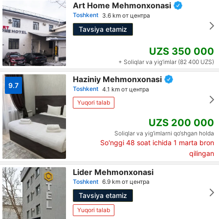
Art Home Mehmonxonasi
Toshkent
3.6 km от центра
Tavsiya etamiz
UZS 350 000
+ Soliqlar va yig‘imlar (82 400 UZS)
Haziniy Mehmonxonasi
9.7
Toshkent
4.1 km от центра
Yuqori talab
UZS 200 000
Soliqlar va yig‘imlarni qo‘shgan holda
So'nggi 48 soat ichida
1
marta bron
qilingan
Lider Mehmonxonasi
Toshkent
6.9 km от центра
Tavsiya etamiz
Yuqori talab