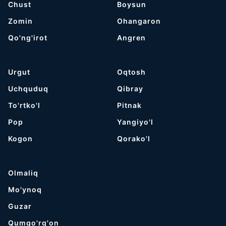
Chust
Boysun
Zomin
Ohangaron
Qo'ng'irot
Angren
Urgut
Oqtosh
Uchquduq
Qibray
To'rtko'l
Pitnak
Pop
Yangiyo'l
Kogon
Qorako'l
Olmaliq
Mo'ynoq
Guzar
Qumqo'rg'on