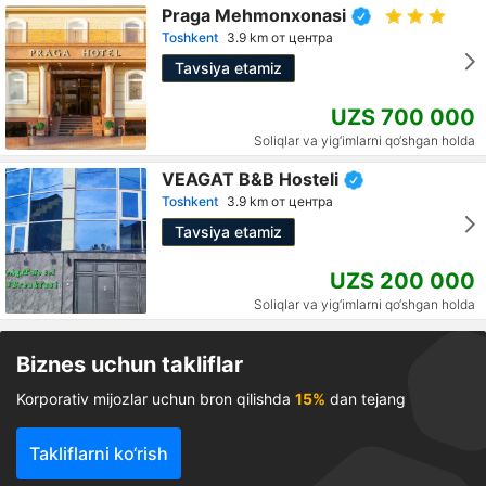
Praga Mehmonxonasi
Toshkent
3.9 km от центра
Tavsiya etamiz
UZS 700 000
Soliqlar va yig‘imlarni qo‘shgan holda
VEAGAT B&B Hosteli
Toshkent
3.9 km от центра
Tavsiya etamiz
UZS 200 000
Soliqlar va yig‘imlarni qo‘shgan holda
Biznes uchun takliflar
Korporativ mijozlar uchun bron qilishda
15%
dan tejang
Takliflarni ko‘rish