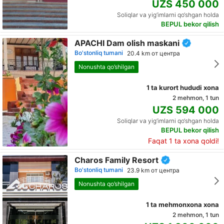
UZS 450 000
Soliqlar va yig‘imlarni qo‘shgan holda
BEPUL bekor qilish
APACHI Dam olish maskani
Bo'stonliq tumani
20.4 km от центра
Nonushta qo’shilgan
1 ta kurort hududi xona
2 mehmon, 1 tun
UZS 594 000
Soliqlar va yig‘imlarni qo‘shgan holda
BEPUL bekor qilish
Faqat 1 ta xona qoldi!
Charos Family Resort
Bo'stonliq tumani
23.9 km от центра
Nonushta qo’shilgan
1 ta mehmonxona xona
2 mehmon, 1 tun