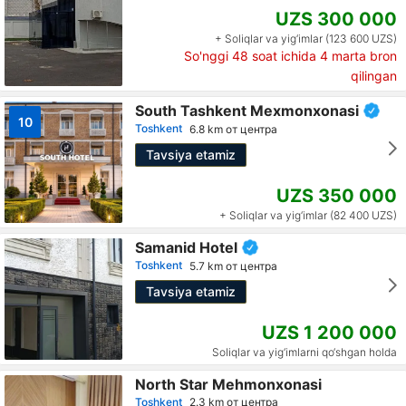
UZS 300 000
+ Soliqlar va yig‘imlar (123 600 UZS)
So'nggi 48 soat ichida
4
marta bron
qilingan
South Tashkent Mexmonxonasi
10
Toshkent
6.8 km от центра
Tavsiya etamiz
UZS 350 000
+ Soliqlar va yig‘imlar (82 400 UZS)
Samanid Hotel
Toshkent
5.7 km от центра
Tavsiya etamiz
UZS 1 200 000
Soliqlar va yig‘imlarni qo‘shgan holda
North Star Mehmonxonasi
Toshkent
2.3 km от центра