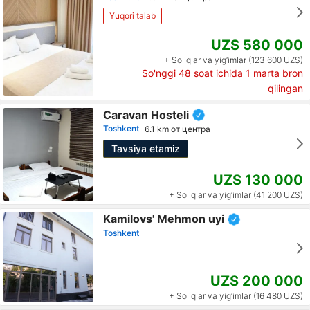
Yuqori talab
UZS 580 000
+ Soliqlar va yig‘imlar (123 600 UZS)
So'nggi 48 soat ichida
1
marta bron
qilingan
Caravan Hosteli
Toshkent
6.1 km от центра
Tavsiya etamiz
UZS 130 000
+ Soliqlar va yig‘imlar (41 200 UZS)
Kamilovs' Mehmon uyi
Toshkent
UZS 200 000
+ Soliqlar va yig‘imlar (16 480 UZS)