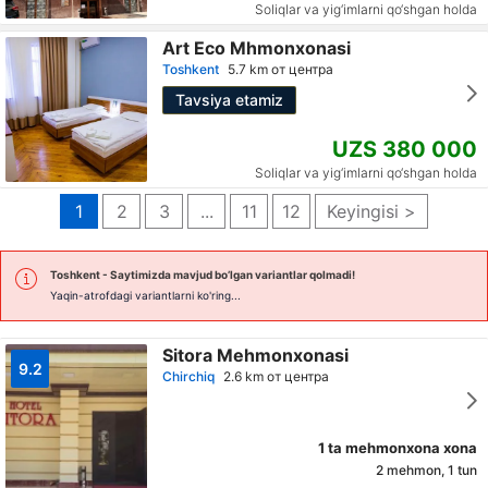
Soliqlar va yig‘imlarni qo‘shgan holda
Art Eco Mhmonxonasi
Toshkent
5.7 km от центра
Tavsiya etamiz
UZS 380 000
Soliqlar va yig‘imlarni qo‘shgan holda
1
2
3
...
11
12
Keyingisi >
Toshkent
- Saytimizda mavjud bo’lgan variantlar qolmadi!
Yaqin-atrofdagi variantlarni ko'ring...
Sitora Mehmonxonasi
9.2
Chirchiq
2.6 km от центра
1 ta mehmonxona xona
2 mehmon, 1 tun