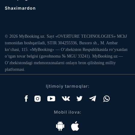
Shaximardon
© 2026 MyBooking.uz. Sayt «OVERTURE TECHNOLOGIES» MChJ
tomonidan boshqariladi, STIR 304255336, Buxoro sh., M. Ambar
ko‘chasi, 115. «MyBooking» — O‘zbekiston Respublikasida ro‘yxatdan
o‘tgan tovar belgisi (guvohnoma № MGU 33241). MyBooking.uz —
O‘zbekistondagi mehmonxonalarni onlayn bron qilishning milliy
platformasi.
Ijtimoiy tarmoqlar:
Mobil ilova: