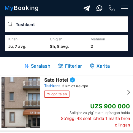
Kirish
Chiqish
mehmon
Ju, 7 avg.
Sh, 8 avg.
2
Saralash
Filterlar
Xarita
Sato Hotel
Toshkent
3 km от центра
Yuqori talab
UZS 900 000
Soliqlar va yig‘imlarni qo‘shgan holda
So'nggi 48 soat ichida
1
marta bron
qilingan