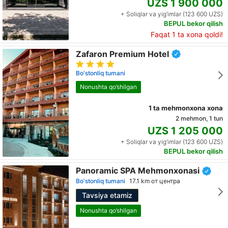
UZS 1 900 000
+ Soliqlar va yig‘imlar (123 600 UZS)
BEPUL bekor qilish
Faqat 1 ta xona qoldi!
Zafaron Premium Hotel
Bo'stonliq tumani
Nonushta qo’shilgan
1 ta mehmonxona xona
2 mehmon, 1 tun
UZS 1 205 000
+ Soliqlar va yig‘imlar (123 600 UZS)
BEPUL bekor qilish
Panoramic SPA Mehmonxonasi
Bo'stonliq tumani
17.1 km от центра
Tavsiya etamiz
Nonushta qo’shilgan