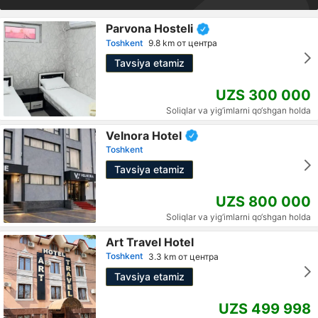
Parvona Hosteli
Toshkent
9.8 km от центра
Tavsiya etamiz
UZS 300 000
Soliqlar va yig‘imlarni qo‘shgan holda
Velnora Hotel
Toshkent
Tavsiya etamiz
UZS 800 000
Soliqlar va yig‘imlarni qo‘shgan holda
Art Travel Hotel
Toshkent
3.3 km от центра
Tavsiya etamiz
UZS 499 998