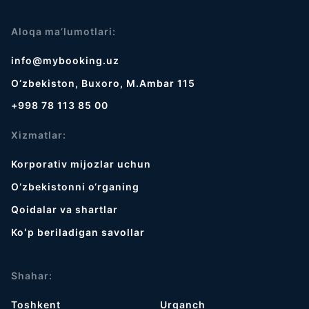
Aloqa ma’lumotlari:
info@mybooking.uz
O‘zbekiston, Buxoro, M.Ambar 115
+998 78 113 85 00
Xizmatlar:
Korporativ mijozlar uchun
O‘zbekistonni o‘rganing
Qoidalar va shartlar
Koʻp beriladigan savollar
Shahar:
Toshkent
Urganch