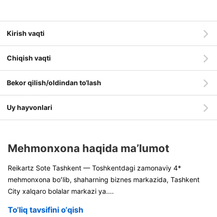
Kirish vaqti
Chiqish vaqti
Bekor qilish/oldindan to‘lash
Uy hayvonlari
Mehmonxona haqida ma’lumot
Reikartz Sote Tashkent — Toshkentdagi zamonaviy 4*
mehmonxona boʻlib, shaharning biznes markazida, Tashkent
City xalqaro bolalar markazi ya
....
To‘liq tavsifini o‘qish