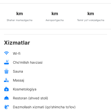
km
km
km
Shahar markazigacha
Aeroportgacha
Temir yo’l vokzaligacha
Xizmatlar
Wi-fi
Cho'milish havzasi
Sauna
Massaj
Kosmetologiya
Restoran (shved stoli)
Dazmollash xizmati (qo'shimcha to'lov)