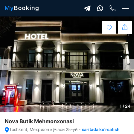
1 / 24
Nova Butik Mehmonxonasi
Toshkent, Мехржон кўчаси 25-уй
-
xaritada ko'rsatish