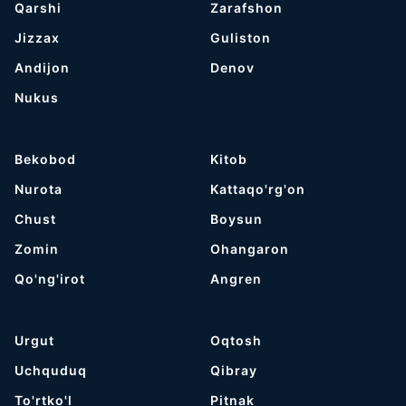
Qarshi
Zarafshon
Jizzax
Guliston
Andijon
Denov
Nukus
Bekobod
Kitob
Nurota
Kattaqo'rg'on
Chust
Boysun
Zomin
Ohangaron
Qo'ng'irot
Angren
Urgut
Oqtosh
Uchquduq
Qibray
To'rtko'l
Pitnak