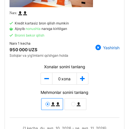
Kredit kartasiz bron qilish mumkin
Ajoyib
nonushta
narxga kiritilgan
Bronni bekor qilish
Narx
1 kecha
Yashirish
950 000 UZS
Soliqlar va yig‘imlarni qo‘shgan holda
Xonalar sonini tanlang
0
xona
Mehmonlar sonini tanlang
(1 kecha, du, avg. 10, 2026 - se, avg. 11, 2026)