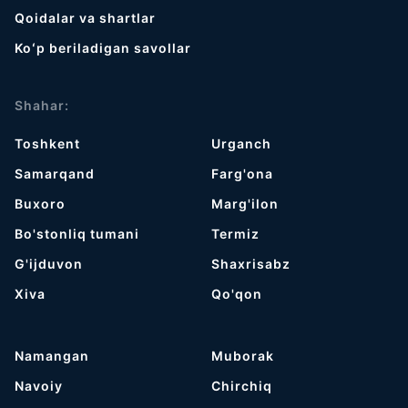
Qoidalar va shartlar
Koʻp beriladigan savollar
Shahar:
Toshkent
Urganch
Samarqand
Farg'ona
Buxoro
Marg'ilon
Bo'stonliq tumani
Termiz
G'ijduvon
Shaxrisabz
Хiva
Qo'qon
Namangan
Muborak
Navoiy
Chirchiq