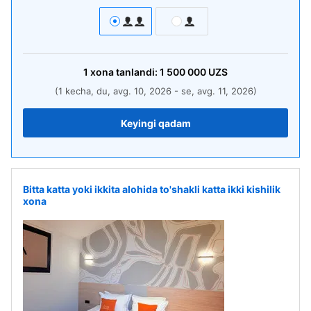
1
xona
tanlandi:
1 500 000
UZS
(1 kecha, du, avg. 10, 2026 - se, avg. 11, 2026)
Keyingi qadam
Bitta katta yoki ikkita alohida to'shakli katta ikki kishilik
xona