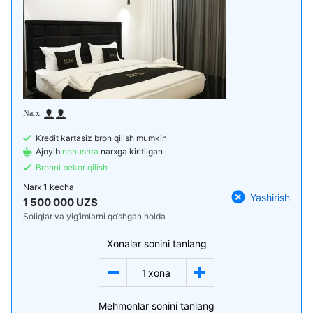
Kredit kartasiz bron qilish mumkin
Ajoyib
nonushta
narxga kiritilgan
Bronni bekor qilish
Narx
1 kecha
Yashirish
1 500 000 UZS
Soliqlar va yig‘imlarni qo‘shgan holda
Xonalar sonini tanlang
1
xona
Mehmonlar sonini tanlang