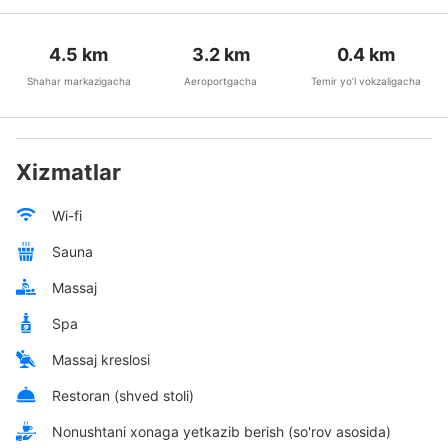
4.5
km
3.2
km
0.4
km
Shahar markazigacha
Aeroportgacha
Temir yo’l vokzaligacha
Xizmatlar
Wi-fi
Sauna
Massaj
Spa
Massaj kreslosi
Restoran (shved stoli)
Nonushtani xonaga yetkazib berish (so'rov asosida)