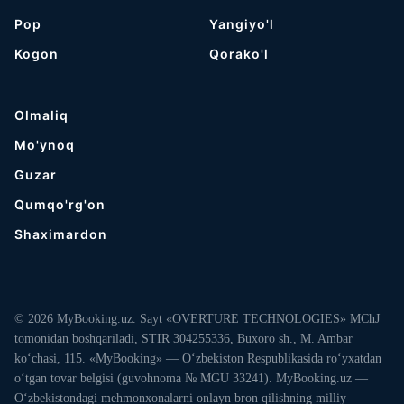
Pop
Yangiyo'l
Kogon
Qorako'l
Olmaliq
Mo'ynoq
Guzar
Qumqo'rg'on
Shaximardon
© 2026 MyBooking.uz. Sayt «OVERTURE TECHNOLOGIES» MChJ
tomonidan boshqariladi, STIR 304255336, Buxoro sh., M. Ambar
ko‘chasi, 115. «MyBooking» — O‘zbekiston Respublikasida ro‘yxatdan
o‘tgan tovar belgisi (guvohnoma № MGU 33241). MyBooking.uz —
O‘zbekistondagi mehmonxonalarni onlayn bron qilishning milliy