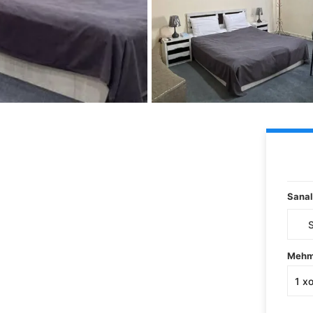
Sanal
Mehm
1
x