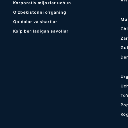
Korporativ mijozlar uchun
O‘zbekistonni o‘rganing
Mu
Qoidalar va shartlar
Chi
Koʻp beriladigan savollar
Za
Gul
De
Ur
Uc
To'
Po
Ko