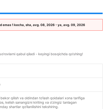
d emas 1 kecha, sha, avg. 08, 2026 - ya, avg. 09, 2026
ovlarni qabul qiladi - keyingi bosqichda qo‘shing!
a
 bekor qilish va oldindan to‘lash qoidalari xona tarifiga
mos, kelish sanangizni kiriting va o‘zingiz tanlagan
ay shartlar qo‘llanilishini tekshiring.