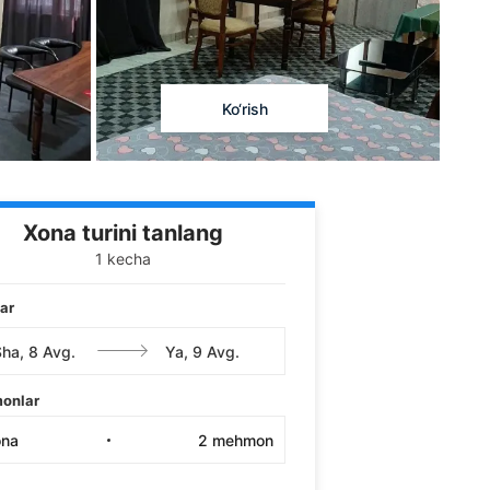
Ko‘rish
Xona turini tanlang
1 kecha
ar
onlar
ona
2
mehmon