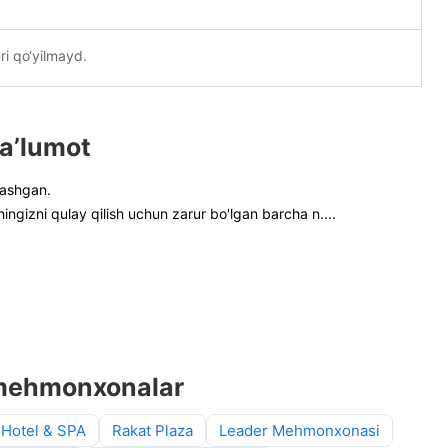
ri qo‘yilmayd.
a’lumot
lashgan.
izni qulay qilish uchun zarur bo'lgan barcha n
....
mehmonxonalar
 Hotel & SPA
Rakat Plaza
Leader Mehmonxonasi