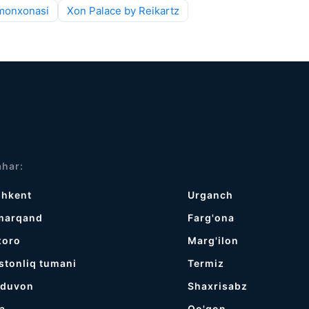
monxonasi
Xon Palace by Reikartz
har:
shkent
Urganch
marqand
Farg'ona
xoro
Marg'ilon
stonliq tumani
Termiz
jduvon
Shaxrisabz
a
Qo'qon