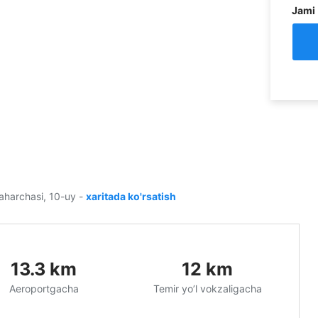
Jami
haharchasi, 10-uy
-
xaritada ko'rsatish
13.3
km
12
km
Aeroportgacha
Temir yo’l vokzaligacha