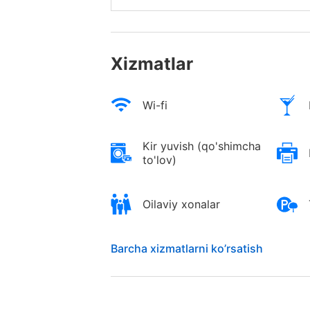
Xizmatlar
Wi-fi
Kir yuvish (qo'shimcha
to'lov)
Oilaviy xonalar
Barcha xizmatlarni ko’rsatish