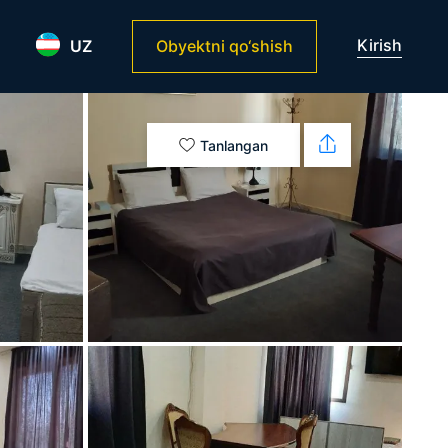
Kirish
UZ
Obyektni qo‘shish
Tanlangan