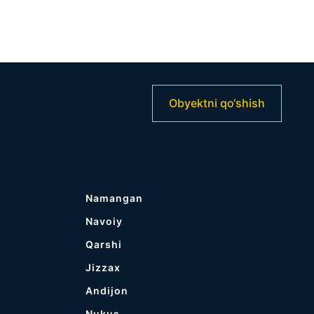
Obyektni qo‘shish
Namangan
Navoiy
Qarshi
Jizzax
Andijon
Nukus