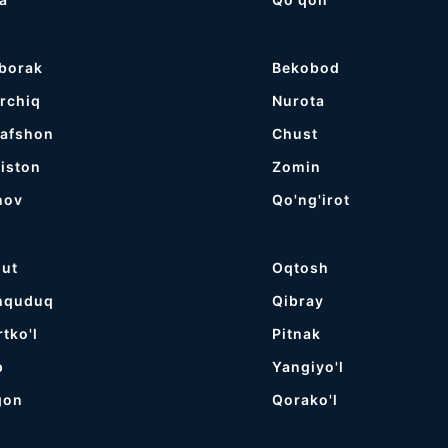
borak
Bekobod
rchiq
Nurota
rafshon
Chust
iston
Zomin
nov
Qo'ng'irot
gut
Oqtosh
hquduq
Qibray
rtko'l
Pitnak
p
Yangiyo'l
gon
Qorako'l