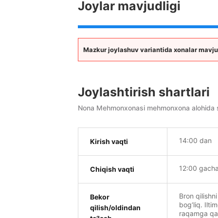
Joylar mavjudligi
Mazkur joylashuv variantida xonalar mavju
Joylashtirish shartlari
Nona Mehmonxonasi mehmonxona alohida so‘r
14:00 dan
Kirish vaqti
12:00 gach
Chiqish vaqti
Bron qilishni
Bekor
bog‘liq. Ilti
qilish/oldindan
raqamga qand