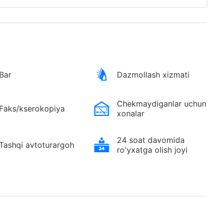
Bar
Dazmollash xizmati
Chekmaydiganlar uchun
Faks/kserokopiya
xonalar
24 soat davomida
Tashqi avtoturargoh
ro'yxatga olish joyi