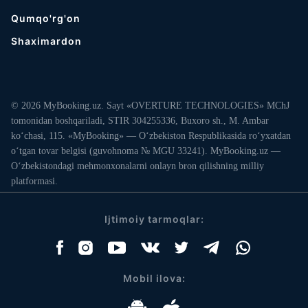
Qumqo'rg'on
Shaximardon
© 2026 MyBooking.uz. Sayt «OVERTURE TECHNOLOGIES» MChJ
tomonidan boshqariladi, STIR 304255336, Buxoro sh., M. Ambar
ko‘chasi, 115. «MyBooking» — O‘zbekiston Respublikasida ro‘yxatdan
o‘tgan tovar belgisi (guvohnoma № MGU 33241). MyBooking.uz —
O‘zbekistondagi mehmonxonalarni onlayn bron qilishning milliy
platformasi.
Ijtimoiy tarmoqlar:
Mobil ilova: