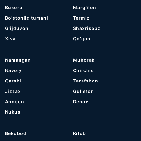
Buxoro
Marg'ilon
Bo'stonliq tumani
Termiz
G'ijduvon
Shaxrisabz
Хiva
Qo'qon
Namangan
Muborak
Navoiy
Chirchiq
Qarshi
Zarafshon
Jizzax
Guliston
Andijon
Denov
Nukus
Bekobod
Kitob