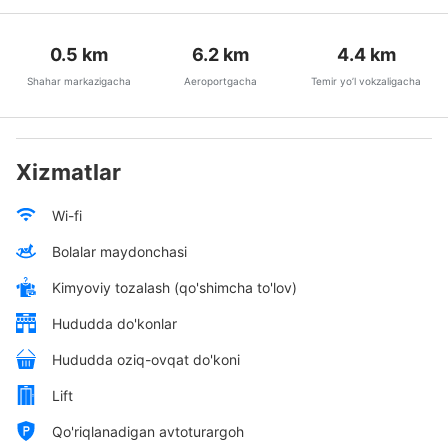
0.5
km
6.2
km
4.4
km
Shahar markazigacha
Aeroportgacha
Temir yo’l vokzaligacha
Xizmatlar
Wi-fi
Bolalar maydonchasi
Kimyoviy tozalash (qo'shimcha to'lov)
Hududda do'konlar
Hududda oziq-ovqat do'koni
Lift
Qo'riqlanadigan avtoturargoh