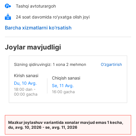
Tashqi avtoturargoh
24 soat davomida ro'yxatga olish joyi
Barcha xizmatlarni ko’rsatish
Joylar mavjudligi
Sizning qidiruvingiz:
1
xona
2
mehmon
O’zgartirish
Kirish sanasi
Chiqish sanasi
18:00 dan -
16:00 gacha
00:00 gacha
Mazkur joylashuv variantida xonalar mavjud emas 1 kecha,
du, avg. 10, 2026 - se, avg. 11, 2026