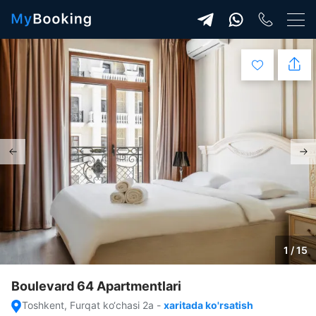
1 / 15
Boulevard 64 Apartmentlari
Toshkent, Furqat ko‘chasi 2a
-
xaritada ko'rsatish