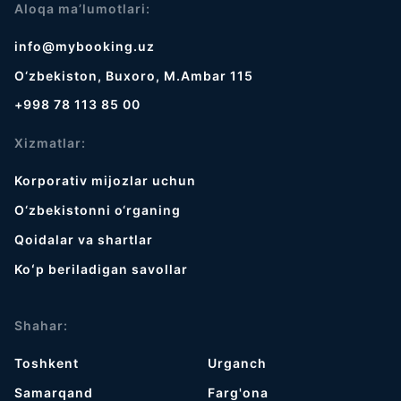
Aloqa ma’lumotlari:
info@mybooking.uz
O‘zbekiston, Buxoro, M.Ambar 115
+998 78 113 85 00
Xizmatlar:
Korporativ mijozlar uchun
O‘zbekistonni o‘rganing
Qoidalar va shartlar
Koʻp beriladigan savollar
Shahar:
Toshkent
Urganch
Samarqand
Farg'ona