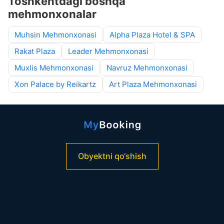
Toshkentdagi boshqa
mehmonxonalar
Muhsin Mehmonxonasi
Alpha Plaza Hotel & SPA
Rakat Plaza
Leader Mehmonxonasi
Muxlis Mehmonxonasi
Navruz Mehmonxonasi
Xon Palace by Reikartz
Art Plaza Mehmonxonasi
Obyektni qo‘shish