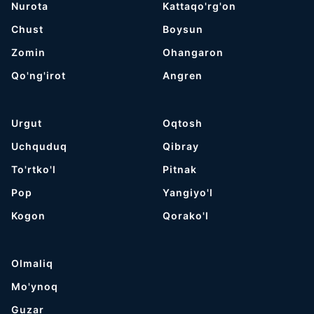
Nurota
Kattaqo'rg'on
Chust
Boysun
Zomin
Ohangaron
Qo'ng'irot
Angren
Urgut
Oqtosh
Uchquduq
Qibray
To'rtko'l
Pitnak
Pop
Yangiyo'l
Kogon
Qorako'l
Olmaliq
Mo'ynoq
Guzar