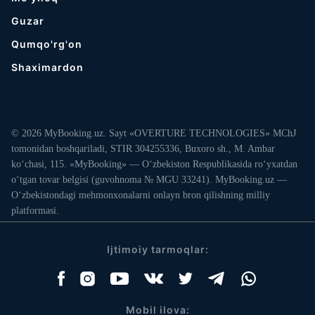
Guzar
Qumqo'rg'on
Shaximardon
© 2026 MyBooking.uz. Sayt «OVERTURE TECHNOLOGIES» MChJ
tomonidan boshqariladi, STIR 304255336, Buxoro sh., M. Ambar
ko‘chasi, 115. «MyBooking» — O‘zbekiston Respublikasida ro‘yxatdan
o‘tgan tovar belgisi (guvohnoma № MGU 33241). MyBooking.uz —
O‘zbekistondagi mehmonxonalarni onlayn bron qilishning milliy
platformasi.
Ijtimoiy tarmoqlar:
Mobil ilova: