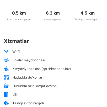
0.5
km
6.3
km
4.5
km
Shahar markazigacha
Aeroportgacha
Temir yo’l vokzaligacha
Xizmatlar
Wi-fi
Bolalar maydonchasi
Kimyoviy tozalash (qo'shimcha to'lov)
Hududda do'konlar
Hududda oziq-ovqat do'koni
Lift
Tashqi avtoturargoh