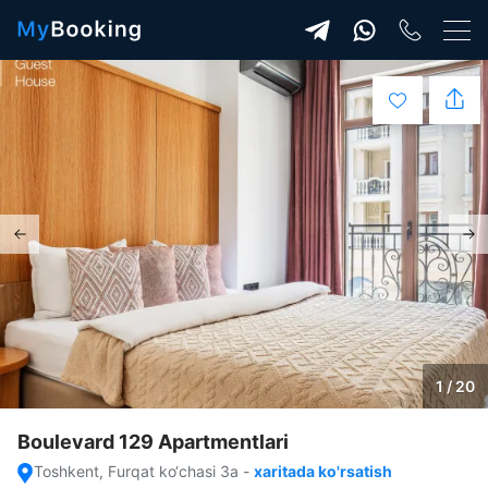
1 / 20
Boulevard 129 Apartmentlari
Toshkent, Furqat ko‘chasi 3a
-
xaritada ko'rsatish