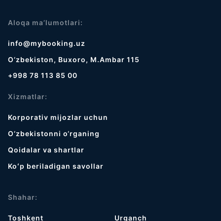
Aloqa ma’lumotlari:
info@mybooking.uz
O‘zbekiston, Buxoro, M.Ambar 115
+998 78 113 85 00
Xizmatlar:
Korporativ mijozlar uchun
O‘zbekistonni o‘rganing
Qoidalar va shartlar
Koʻp beriladigan savollar
Shahar:
Toshkent
Urganch