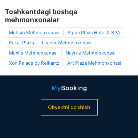
Toshkentdagi boshqa
mehmonxonalar
Muhsin Mehmonxonasi
Alpha Plaza Hotel & SPA
Rakat Plaza
Leader Mehmonxonasi
Muxlis Mehmonxonasi
Navruz Mehmonxonasi
Xon Palace by Reikartz
Art Plaza Mehmonxonasi
Obyektni qo‘shish