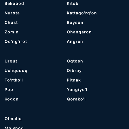
Bekobod
Kitob
Nurota
Kattaqo'rg'on
Chust
Boysun
Zomin
Ohangaron
Qo'ng'irot
Angren
Urgut
Oqtosh
Uchquduq
Qibray
To'rtko'l
Pitnak
Pop
Yangiyo'l
Kogon
Qorako'l
Olmaliq
Mo'ynoq