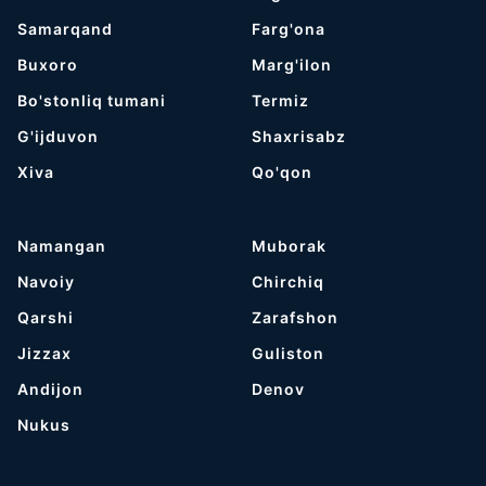
Samarqand
Farg'ona
Buxoro
Marg'ilon
Bo'stonliq tumani
Termiz
G'ijduvon
Shaxrisabz
Хiva
Qo'qon
Namangan
Muborak
Navoiy
Chirchiq
Qarshi
Zarafshon
Jizzax
Guliston
Andijon
Denov
Nukus