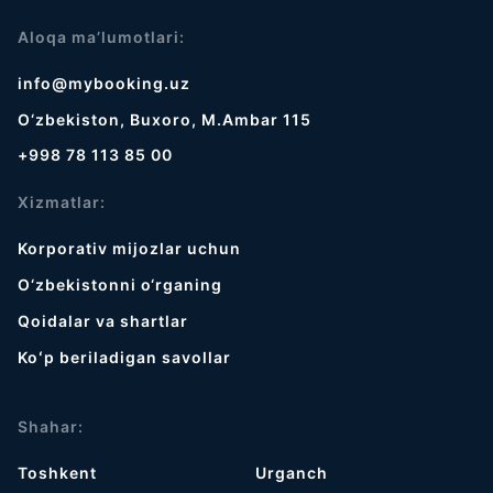
Aloqa ma’lumotlari:
info@mybooking.uz
O‘zbekiston, Buxoro, M.Ambar 115
+998 78 113 85 00
Xizmatlar:
Korporativ mijozlar uchun
O‘zbekistonni o‘rganing
Qoidalar va shartlar
Koʻp beriladigan savollar
Shahar:
Toshkent
Urganch