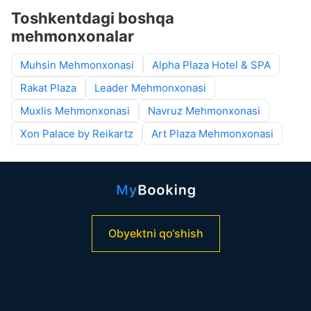
Toshkentdagi boshqa
mehmonxonalar
Muhsin Mehmonxonasi
Alpha Plaza Hotel & SPA
Rakat Plaza
Leader Mehmonxonasi
Muxlis Mehmonxonasi
Navruz Mehmonxonasi
Xon Palace by Reikartz
Art Plaza Mehmonxonasi
Obyektni qo‘shish