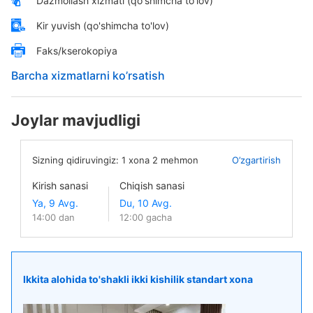
Dazmollash xizmati (qo'shimcha to'lov)
Kir yuvish (qo'shimcha to'lov)
Faks/kserokopiya
Barcha xizmatlarni ko’rsatish
Joylar mavjudligi
Sizning qidiruvingiz:
1
xona
2
mehmon
O’zgartirish
Kirish sanasi
Chiqish sanasi
14:00 dan
12:00 gacha
Ikkita alohida to'shakli ikki kishilik standart xona