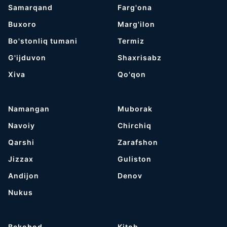
Samarqand
Farg'ona
Buxoro
Marg'ilon
Bo'stonliq tumani
Termiz
G'ijduvon
Shaxrisabz
Хiva
Qo'qon
Namangan
Muborak
Navoiy
Chirchiq
Qarshi
Zarafshon
Jizzax
Guliston
Andijon
Denov
Nukus
Bekobod
Kitob