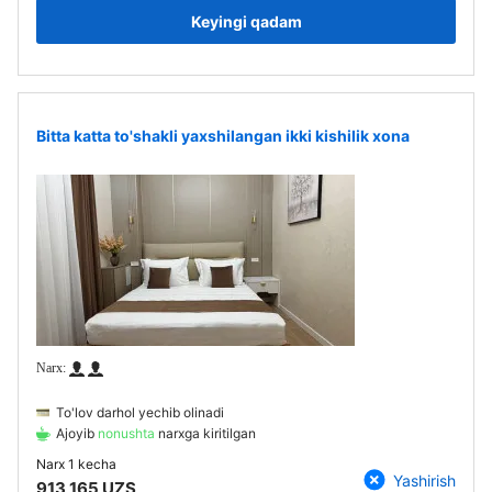
Keyingi qadam
Bitta katta to'shakli yaxshilangan ikki kishilik xona
To'lov darhol yechib olinadi
Ajoyib
nonushta
narxga kiritilgan
Narx
1 kecha
Yashirish
913 165 UZS