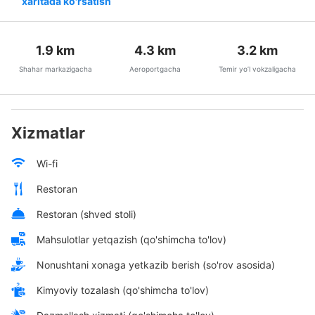
xaritada ko'rsatish
1.9
km
4.3
km
3.2
km
Shahar markazigacha
Aeroportgacha
Temir yo’l vokzaligacha
Xizmatlar
Wi-fi
Restoran
Restoran (shved stoli)
Mahsulotlar yetqazish (qo'shimcha to'lov)
Nonushtani xonaga yetkazib berish (so'rov asosida)
Kimyoviy tozalash (qo'shimcha to'lov)