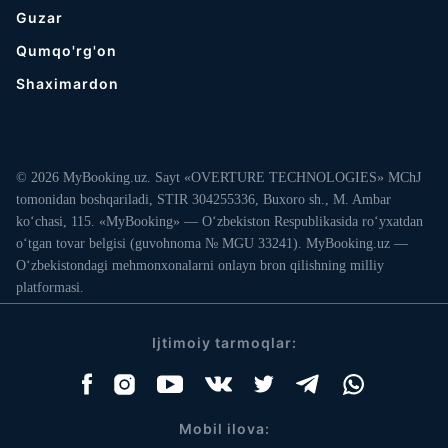
Guzar
Qumqo'rg'on
Shaximardon
© 2026 MyBooking.uz. Sayt «OVERTURE TECHNOLOGIES» MChJ
tomonidan boshqariladi, STIR 304255336, Buxoro sh., M. Ambar
ko‘chasi, 115. «MyBooking» — O‘zbekiston Respublikasida ro‘yxatdan
o‘tgan tovar belgisi (guvohnoma № MGU 33241). MyBooking.uz —
O‘zbekistondagi mehmonxonalarni onlayn bron qilishning milliy
platformasi.
Ijtimoiy tarmoqlar:
Mobil ilova: