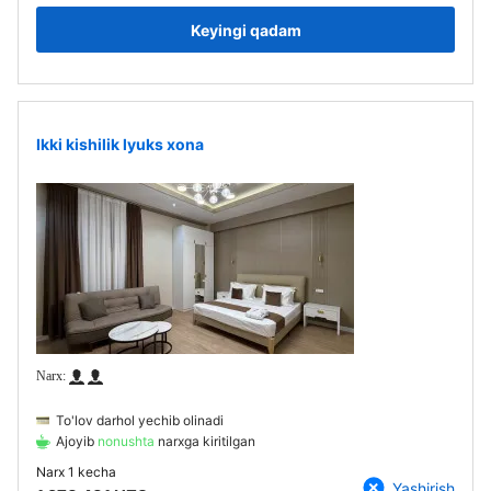
Keyingi qadam
Ikki kishilik lyuks xona
To'lov darhol yechib olinadi
Ajoyib
nonushta
narxga kiritilgan
Narx
1 kecha
Yashirish