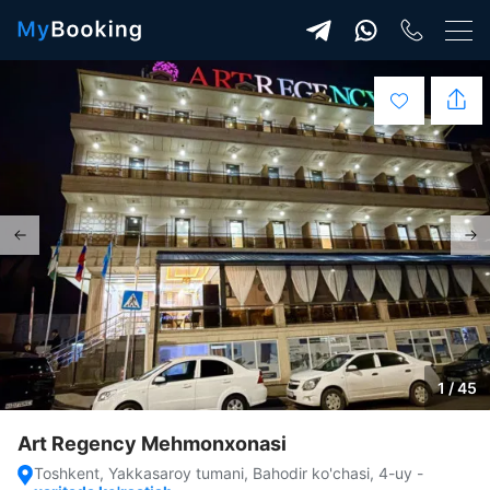
1 / 45
Art Regency Mehmonxonasi
Toshkent, Yakkasaroy tumani, Bahodir ko'chasi, 4-uy
-