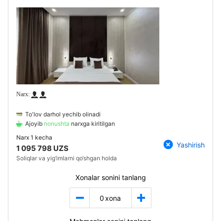
To'lov darhol yechib olinadi
Ajoyib
nonushta
narxga kiritilgan
Narx
1 kecha
Yashirish
1 095 798 UZS
Soliqlar va yig‘imlarni qo‘shgan holda
Xonalar sonini tanlang
0
xona