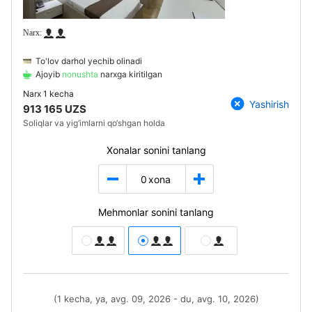
To'lov darhol yechib olinadi
Ajoyib
nonushta
narxga kiritilgan
Narx
1 kecha
Yashirish
913 165 UZS
Soliqlar va yig‘imlarni qo‘shgan holda
Xonalar sonini tanlang
0
xona
Mehmonlar sonini tanlang
(1 kecha, ya, avg. 09, 2026 - du, avg. 10, 2026)