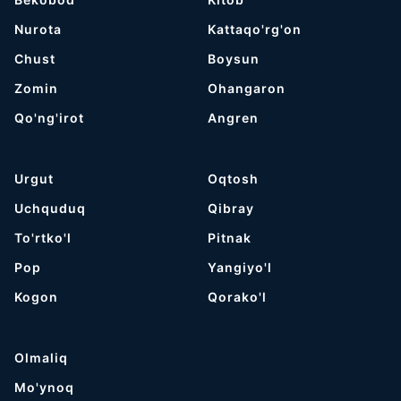
Nurota
Kattaqo'rg'on
Chust
Boysun
Zomin
Ohangaron
Qo'ng'irot
Angren
Urgut
Oqtosh
Uchquduq
Qibray
To'rtko'l
Pitnak
Pop
Yangiyo'l
Kogon
Qorako'l
Olmaliq
Mo'ynoq