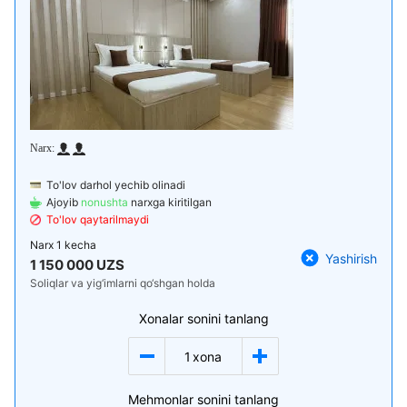
To'lov darhol yechib olinadi
Ajoyib
nonushta
narxga kiritilgan
To'lov qaytarilmaydi
Narx
1 kecha
Yashirish
1 150 000 UZS
Soliqlar va yig‘imlarni qo‘shgan holda
Xonalar sonini tanlang
1
xona
Mehmonlar sonini tanlang