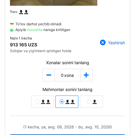
To'lov darhol yechib olinadi
Ajoyib
nonushta
narxga kiritilgan
Narx
1 kecha
Yashirish
913 165 UZS
Soliqlar va yig‘imlarni qo‘shgan holda
Xonalar sonini tanlang
0
xona
Mehmonlar sonini tanlang
(1 kecha, ya, avg. 09, 2026 - du, avg. 10, 2026)