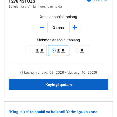
1 278 431 UZS
Soliqlar va yig‘imlarni qo‘shgan holda
Xonalar sonini tanlang
0
xona
Mehmonlar sonini tanlang
(1 kecha, ya, avg. 09, 2026 - du, avg. 10, 2026)
Keyingi qadam
"King-size" to'shakli va balkonli Yarim Lyuks xona