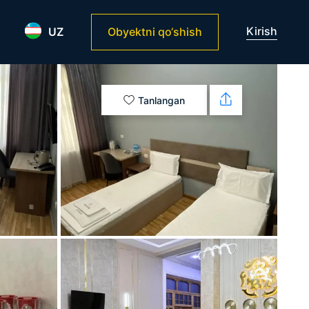
Kirish
UZ
Obyektni qo‘shish
Tanlangan