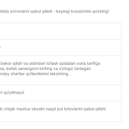
a so‘rovlarni qabul qiladi - keyingi bosqichda qo‘shing!
a
 bekor qilish va oldindan to‘lash qoidalari xona tarifiga
mos, kelish sanangizni kiriting va o‘zingiz tanlagan
ay shartlar qo‘llanilishini tekshiring.
ri qo‘yilmayd.
ib chiqib mazkur obyekt naqd pul to‘lovlarini qabul qilishi