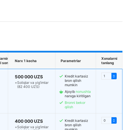
arning
Xonalarni
Narx 1 kecha
Parametrlar
 soni
tanlang
500 000 UZS
Kredit kartasiz
bron qilish
+
Soliqlar va yig‘imlar
mumkin
(82 400 UZS)
Ajoyib
nonushta
narxga kiritilgan
Bronni bekor
qilish
400 000 UZS
Kredit kartasiz
bron qilish
+
Soliqlar va yig‘imlar
mumkin