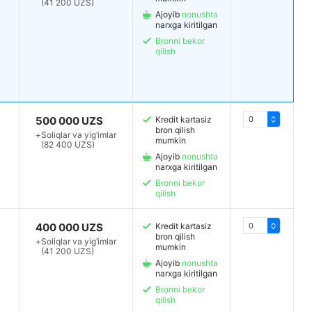
(41 200 UZS)
Ajoyib
nonushta
narxga kiritilgan
Bronni bekor
qilish
500 000 UZS
Kredit kartasiz
bron qilish
+
Soliqlar va yig‘imlar
mumkin
(82 400 UZS)
Ajoyib
nonushta
narxga kiritilgan
Bronni bekor
qilish
400 000 UZS
Kredit kartasiz
bron qilish
+
Soliqlar va yig‘imlar
mumkin
(41 200 UZS)
Ajoyib
nonushta
narxga kiritilgan
Bronni bekor
qilish