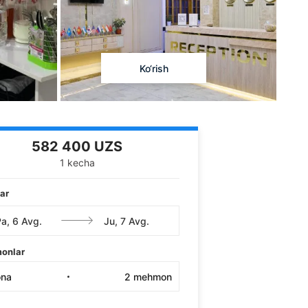
Ko‘rish
582 400 UZS
1 kecha
ar
onlar
ona
2
mehmon