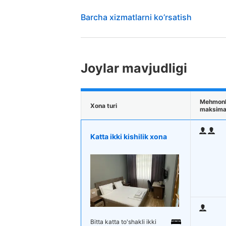
Barcha xizmatlarni ko’rsatish
Joylar mavjudligi
Mehmonl
Xona turi
maksimal
Katta ikki kishilik xona
Bitta katta to'shakli ikki