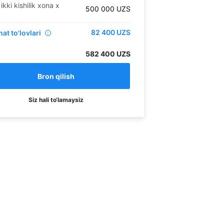
ikki kishilik xona
x
500 000
UZS
82 400
UZS
at to'lovlari
i
582 400 UZS
Siz hali to‘lamaysiz