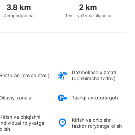
3.8
km
2
km
Aeroportgacha
Temir yo’l vokzaligacha
Dazmollash xizmati
Restoran (shved stoli)
(qo'shimcha to'lov)
Oilaviy xonalar
Tashqi avtoturargoh
Kirish va chiqishni
Kirish va chiqishni
individual ro'yxatga
tezkor ro'yxatga olish
olish