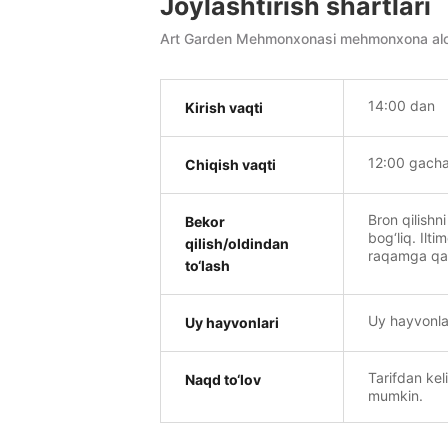
Joylashtirish shartlari
Art Garden Mehmonxonasi mehmonxona alohid
14:00 dan
Kirish vaqti
12:00 gach
Chiqish vaqti
Bron qilishni
Bekor
bog‘liq. Ilti
qilish/oldindan
raqamga qand
to‘lash
Uy hayvonla
Uy hayvonlari
Tarifdan kel
Naqd to‘lov
mumkin.