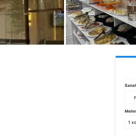
Sanal
Mehm
1
x