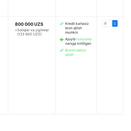
800 000 UZS
Kredit kartasiz
bron qilish
+
Soliqlar va yig‘imlar
mumkin
(123 600 UZS)
Ajoyib
nonushta
narxga kiritilgan
Bronni bekor
qilish