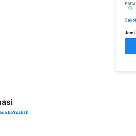
Katta 
1
i
Sayoh
Jami
asi
tada ko'rsatish