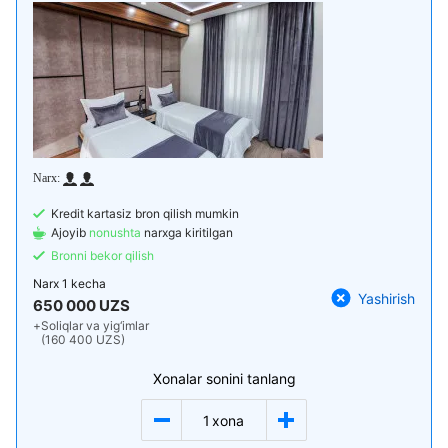
Kredit kartasiz bron qilish mumkin
Ajoyib
nonushta
narxga kiritilgan
Bronni bekor qilish
Narx
1 kecha
Yashirish
650 000 UZS
+
Soliqlar va yig‘imlar
(160 400 UZS)
Xonalar sonini tanlang
1
xona