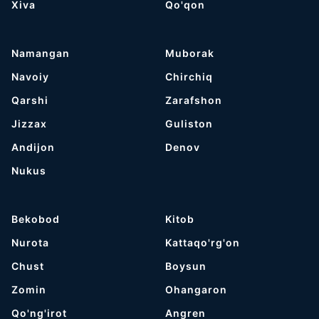
Хiva
Qo'qon
Namangan
Muborak
Navoiy
Chirchiq
Qarshi
Zarafshon
Jizzax
Guliston
Andijon
Denov
Nukus
Bekobod
Kitob
Nurota
Kattaqo'rg'on
Chust
Boysun
Zomin
Ohangaron
Qo'ng'irot
Angren