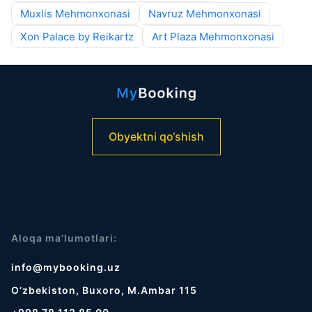
Muxlis Mehmonxonasi
Navruz Mehmonxonasi
Xon Palace by Reikartz
Art Plaza Mehmonxonasi
Obyektni qo‘shish
Aloqa ma’lumotlari:
info@mybooking.uz
O‘zbekiston, Buxoro, M.Ambar 115