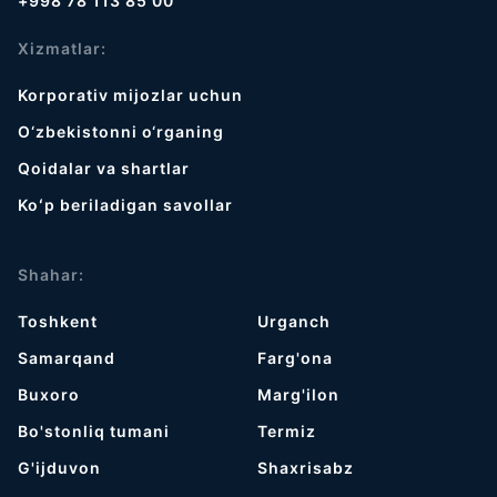
+998 78 113 85 00
Xizmatlar:
Korporativ mijozlar uchun
O‘zbekistonni o‘rganing
Qoidalar va shartlar
Koʻp beriladigan savollar
Shahar:
Toshkent
Urganch
Samarqand
Farg'ona
Buxoro
Marg'ilon
Bo'stonliq tumani
Termiz
G'ijduvon
Shaxrisabz