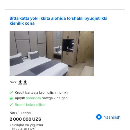
Bitta katta yoki ikkita alohida to'shakli byudjet ikki
kishilik xona
Kredit kartasiz bron qilish mumkin
Ajoyib
nonushta
narxga kiritilgan
Bronni bekor qilish
Narx
1 kecha
Yashirish
2 000 000 UZS
+
Soliqlar va yig‘imlar
(322 400 UZS)