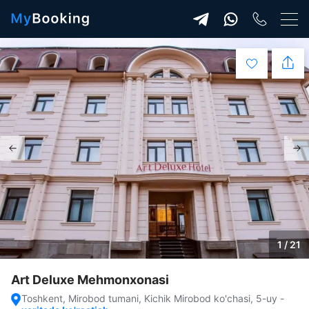
1 / 21
Art Deluxe Mehmonxonasi
Toshkent, Mirobod tumani, Kichik Mirobod ko'chasi, 5-uy
-