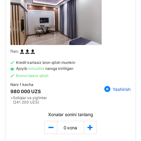
Kredit kartasiz bron qilish mumkin
Ajoyib
nonushta
narxga kiritilgan
Bronni bekor qilish
Narx
1 kecha
Yashirish
980 000 UZS
+
Soliqlar va yig‘imlar
(241 200 UZS)
Xonalar sonini tanlang
0
xona