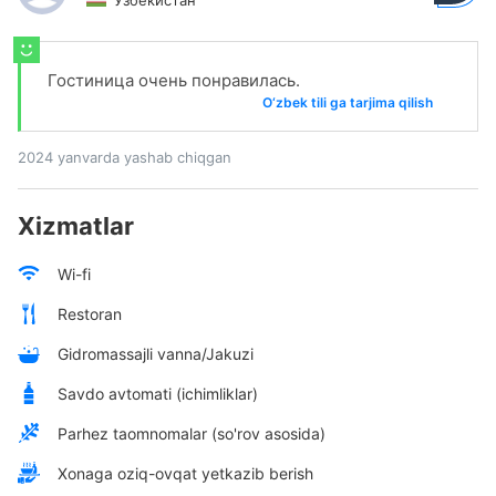
Узбекистан
Гостиница очень понравилась.
O‘zbek tili ga tarjima qilish
2024 yanvarda yashab chiqgan
Xizmatlar
Wi-fi
Restoran
Gidromassajli vanna/Jakuzi
Savdo avtomati (ichimliklar)
Parhez taomnomalar (so'rov asosida)
Xonaga oziq-ovqat yetkazib berish