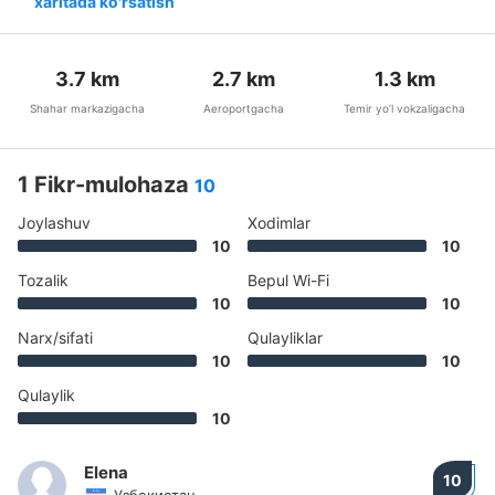
xaritada ko'rsatish
3.7
km
2.7
km
1.3
km
Shahar markazigacha
Aeroportgacha
Temir yo’l vokzaligacha
1 Fikr-mulohaza
10
Joylashuv
Xodimlar
10
10
Tozalik
Bepul Wi-Fi
10
10
Narx/sifati
Qulayliklar
10
10
Qulaylik
10
Elena
10