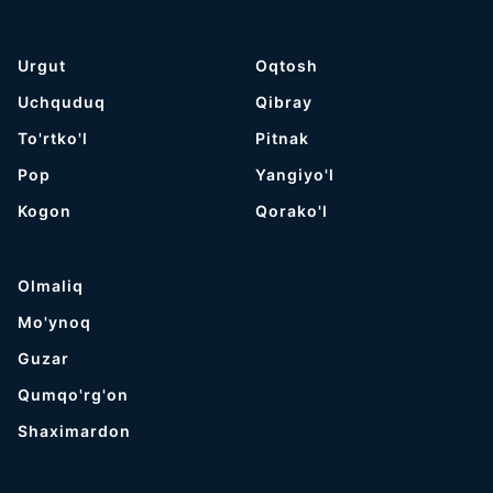
Urgut
Oqtosh
Uchquduq
Qibray
To'rtko'l
Pitnak
Pop
Yangiyo'l
Kogon
Qorako'l
Olmaliq
Mo'ynoq
Guzar
Qumqo'rg'on
Shaximardon