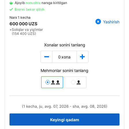
Ajoyib
nonushta
narxga kiritilgan
Bronni bekor qilish
Narx
1 kecha
Yashirish
600 000 UZS
+
Soliqlar va yig‘imlar
(154 400 UZS)
Xonalar sonini tanlang
0
xona
Mehmonlar sonini tanlang
(1 kecha, ju, avg. 07, 2026 - sha, avg. 08, 2026)
Keyingi qadam