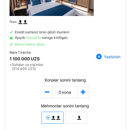
Kredit kartasiz bron qilish mumkin
Ajoyib
nonushta
narxga kiritilgan
Bronni bekor qilish
Narx
1 kecha
Yashirish
1 100 000 UZS
+
Soliqlar va yig‘imlar
(214 400 UZS)
Xonalar sonini tanlang
0
xona
Mehmonlar sonini tanlang