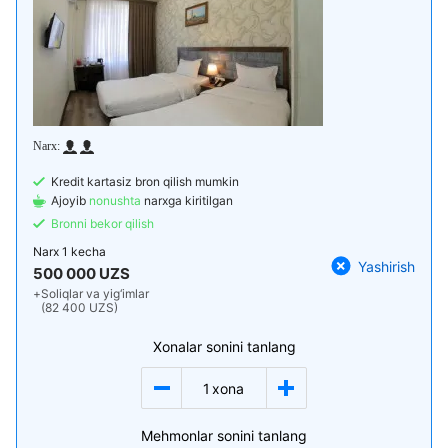
Kredit kartasiz bron qilish mumkin
Ajoyib
nonushta
narxga kiritilgan
Bronni bekor qilish
Narx
1 kecha
Yashirish
500 000 UZS
+
Soliqlar va yig‘imlar
(82 400 UZS)
Xonalar sonini tanlang
1
xona
Mehmonlar sonini tanlang