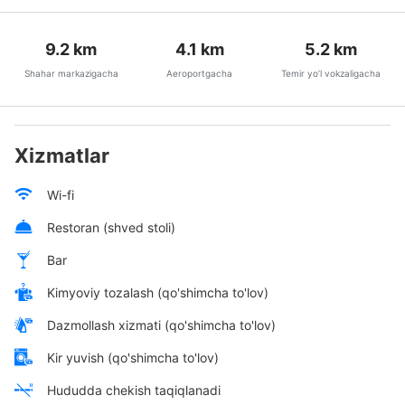
9.2
km
4.1
km
5.2
km
Shahar markazigacha
Aeroportgacha
Temir yo’l vokzaligacha
Xizmatlar
Wi-fi
Restoran (shved stoli)
Bar
Kimyoviy tozalash (qo'shimcha to'lov)
Dazmollash xizmati (qo'shimcha to'lov)
Kir yuvish (qo'shimcha to'lov)
Hududda chekish taqiqlanadi