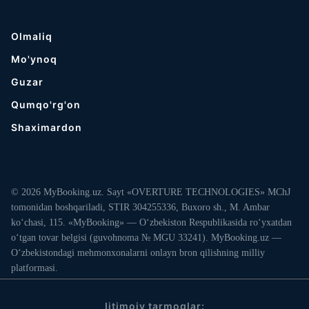
Olmaliq
Mo'ynoq
Guzar
Qumqo'rg'on
Shaximardon
© 2026 MyBooking.uz. Sayt «OVERTURE TECHNOLOGIES» MChJ
tomonidan boshqariladi, STIR 304255336, Buxoro sh., M. Ambar
ko‘chasi, 115. «MyBooking» — O‘zbekiston Respublikasida ro‘yxatdan
o‘tgan tovar belgisi (guvohnoma № MGU 33241). MyBooking.uz —
O‘zbekistondagi mehmonxonalarni onlayn bron qilishning milliy
platformasi.
Ijtimoiy tarmoqlar: