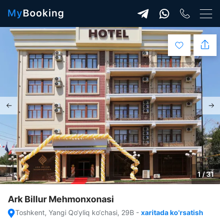
1 / 31
Ark Billur Mehmonxonasi
Toshkent, Yangi Qo‘yliq ko‘chasi, 29B
-
xaritada ko'rsatish