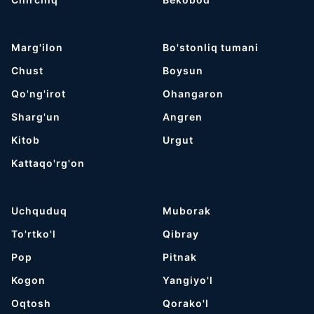
Marg'ilon
Bo'stonliq tumani
Chust
Boysun
Qo'ng'irot
Ohangaron
Sharg'un
Angren
Kitob
Urgut
Kattaqo'rg'on
Uchquduq
Muborak
To'rtko'l
Qibray
Pop
Pitnak
Kogon
Yangiyo'l
Oqtosh
Qorako'l