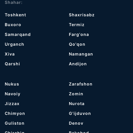
Shahar:
Toshkent
Shaxrisabz
Buxoro
Termiz
Samarqand
Farg'ona
Urganch
Qo'qon
Хiva
Namangan
Qarshi
Andijon
Nukus
Zarafshon
Navoiy
Zomin
Jizzax
Nurota
Chimyon
G'ijduvon
Guliston
Denov
Chirchiq
Bekobod