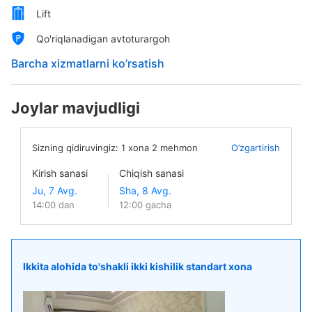
Lift
Qo'riqlanadigan avtoturargoh
Barcha xizmatlarni ko’rsatish
Joylar mavjudligi
Sizning qidiruvingiz:
1
xona
2
mehmon
O’zgartirish
Kirish sanasi
Chiqish sanasi
14:00 dan
12:00 gacha
Ikkita alohida to'shakli ikki kishilik standart xona