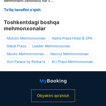
Mehmonlarni zamonaviy bar v
....
To‘liq tavsifini o‘qish
Toshkentdagi boshqa
mehmonxonalar
Muhsin Mehmonxonasi
Alpha Plaza Hotel & SPA
Rakat Plaza
Leader Mehmonxonasi
Muxlis Mehmonxonasi
Navruz Mehmonxonasi
Xon Palace by Reikartz
Art Plaza Mehmonxonasi
Obyektni qo‘shish