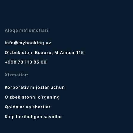
Aloqa ma’lumotlari:
info@mybooking.uz
O‘zbekiston, Buxoro, M.Ambar 115
+998 78 113 85 00
Xizmatlar:
Korporativ mijozlar uchun
O‘zbekistonni o‘rganing
Qoidalar va shartlar
Koʻp beriladigan savollar