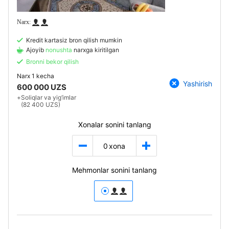
Kredit kartasiz bron qilish mumkin
Ajoyib
nonushta
narxga kiritilgan
Bronni bekor qilish
Narx
1 kecha
Yashirish
600 000 UZS
+
Soliqlar va yig‘imlar
(82 400 UZS)
Xonalar sonini tanlang
0
xona
Mehmonlar sonini tanlang