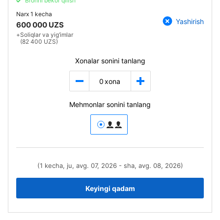
Bronni bekor qilish
Narx
1 kecha
Yashirish
600 000 UZS
+
Soliqlar va yig‘imlar
(82 400 UZS)
Xonalar sonini tanlang
0
xona
Mehmonlar sonini tanlang
(1 kecha, ju, avg. 07, 2026 - sha, avg. 08, 2026)
Keyingi qadam