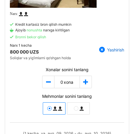
Kredit kartasiz bron qilish mumkin
Ajoyib
nonushta
narxga kiritilgan
Bronni bekor qilish
Narx
1 kecha
Yashirish
800 000 UZS
Soliqlar va yig‘imlarni qo‘shgan holda
Xonalar sonini tanlang
0
xona
Mehmonlar sonini tanlang
(1 kecha, ya, avg. 09, 2026 - du, avg. 10, 2026)