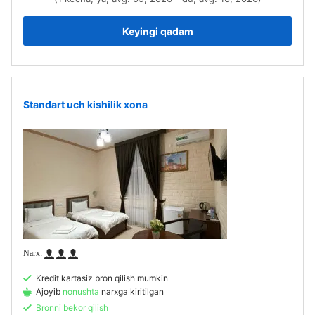
Keyingi qadam
Standart uch kishilik xona
Kredit kartasiz bron qilish mumkin
Ajoyib
nonushta
narxga kiritilgan
Bronni bekor qilish