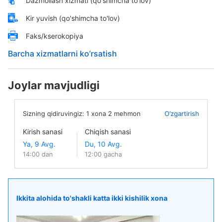
Dazmollash xizmati (qo'shimcha to'lov)
Kir yuvish (qo'shimcha to'lov)
Faks/kserokopiya
Barcha xizmatlarni ko’rsatish
Joylar mavjudligi
Sizning qidiruvingiz:
1
xona
2
mehmon
O’zgartirish
Kirish sanasi
Chiqish sanasi
14:00 dan
12:00 gacha
Ikkita alohida to'shakli katta ikki kishilik xona