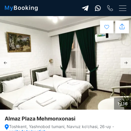
1 / 16
Almaz Plaza Mehmonxonasi
Toshkent, Yashnobod tumani, Navruz ko'chasi, 26-uy
-