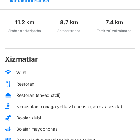
xaritada ko'rsatish
11.2
km
8.7
km
7.4
km
Shahar markazigacha
Aeroportgacha
Temir yo’l vokzaligacha
Xizmatlar
Wi-fi
Restoran
Restoran (shved stoli)
Nonushtani xonaga yetkazib berish (so'rov asosida)
Bolalar klubi
Bolalar maydonchasi