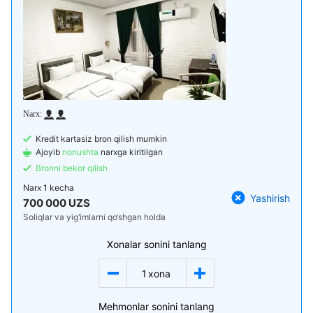
Kredit kartasiz bron qilish mumkin
Ajoyib
nonushta
narxga kiritilgan
Bronni bekor qilish
Narx
1 kecha
Yashirish
700 000 UZS
Soliqlar va yig‘imlarni qo‘shgan holda
Xonalar sonini tanlang
1
xona
Mehmonlar sonini tanlang