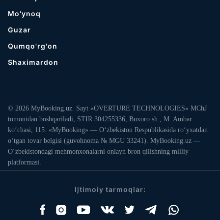
Mo'ynoq
Guzar
Qumqo'rg'on
Shaximardon
© 2026 MyBooking.uz. Sayt «OVERTURE TECHNOLOGIES» MChJ
tomonidan boshqariladi, STIR 304255336, Buxoro sh., M. Ambar
ko‘chasi, 115. «MyBooking» — O‘zbekiston Respublikasida ro‘yxatdan
o‘tgan tovar belgisi (guvohnoma № MGU 33241). MyBooking.uz —
O‘zbekistondagi mehmonxonalarni onlayn bron qilishning milliy
platformasi.
Ijtimoiy tarmoqlar: