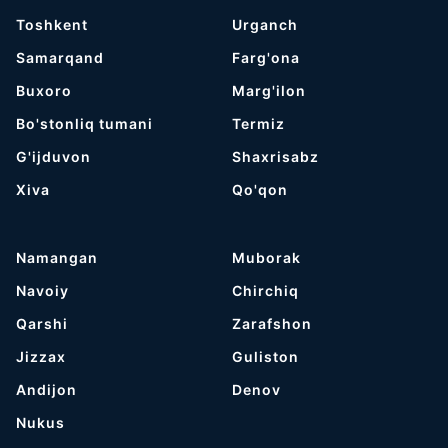
Toshkent
Urganch
Samarqand
Farg'ona
Buxoro
Marg'ilon
Bo'stonliq tumani
Termiz
G'ijduvon
Shaxrisabz
Хiva
Qo'qon
Namangan
Muborak
Navoiy
Chirchiq
Qarshi
Zarafshon
Jizzax
Guliston
Andijon
Denov
Nukus