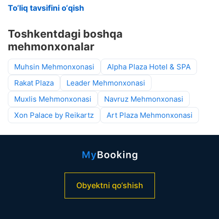
To‘liq tavsifini o‘qish
Toshkentdagi boshqa
mehmonxonalar
Muhsin Mehmonxonasi
Alpha Plaza Hotel & SPA
Rakat Plaza
Leader Mehmonxonasi
Muxlis Mehmonxonasi
Navruz Mehmonxonasi
Xon Palace by Reikartz
Art Plaza Mehmonxonasi
Obyektni qo‘shish