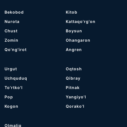
Bekobod
Kitob
Nurota
Kattaqo'rg'on
Chust
Boysun
Zomin
Ohangaron
Qo'ng'irot
Angren
Urgut
Oqtosh
Uchquduq
Qibray
To'rtko'l
Pitnak
Pop
Yangiyo'l
Kogon
Qorako'l
Olmaliq