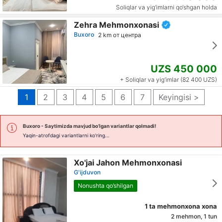
Soliqlar va yig‘imlarni qo‘shgan holda
Zehra Mehmonxonasi
Buxoro
2 km от центра
UZS 450 000
+ Soliqlar va yig‘imlar (82 400 UZS)
1
2
3
4
5
6
7
Keyingisi >
Buxoro
- Saytimizda mavjud bo’lgan variantlar qolmadi!
Yaqin-atrofdagi variantlarni ko'ring...
Xo'jai Jahon Mehmonxonasi
G'ijduvon
Nonushta qo’shilgan
1 ta mehmonxona xona
2 mehmon, 1 tun