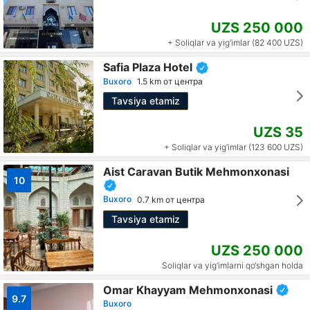
UZS 250 000
+ Soliqlar va yig‘imlar (82 400 UZS)
Safia Plaza Hotel
Buxoro
1.5 km от центра
Tavsiya etamiz
UZS 35
+ Soliqlar va yig‘imlar (123 600 UZS)
Aist Caravan Butik Mehmonxonasi
10
Buxoro
0.7 km от центра
Tavsiya etamiz
UZS 250 000
Soliqlar va yig‘imlarni qo‘shgan holda
Omar Khayyam Mehmonxonasi
9.7
Buxoro