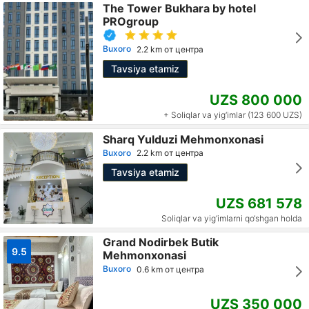
The Tower Bukhara by hotel
PROgroup
Buxoro
2.2 km от центра
Tavsiya etamiz
UZS 800 000
+ Soliqlar va yig‘imlar (123 600 UZS)
Sharq Yulduzi Mehmonxonasi
Buxoro
2.2 km от центра
Tavsiya etamiz
UZS 681 578
Soliqlar va yig‘imlarni qo‘shgan holda
Grand Nodirbek Butik
9.5
Mehmonxonasi
Buxoro
0.6 km от центра
UZS 350 000