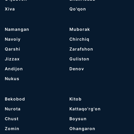
Хiva
Qo'qon
Namangan
Muborak
Navoiy
Chirchiq
Qarshi
Zarafshon
Jizzax
Guliston
Andijon
Denov
Nukus
Bekobod
Kitob
Nurota
Kattaqo'rg'on
Chust
Boysun
Zomin
Ohangaron