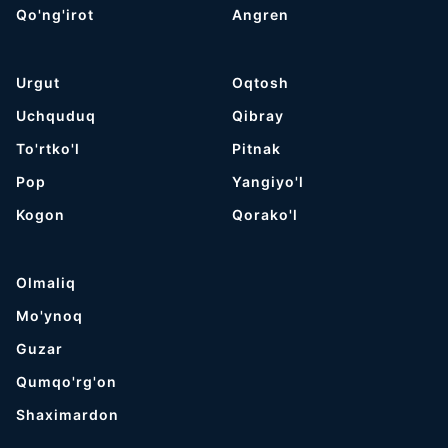
Qo'ng'irot
Angren
Urgut
Oqtosh
Uchquduq
Qibray
To'rtko'l
Pitnak
Pop
Yangiyo'l
Kogon
Qorako'l
Olmaliq
Mo'ynoq
Guzar
Qumqo'rg'on
Shaximardon