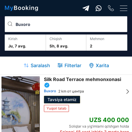
Kirish
Chiqish
mehmon
Ju, 7 avg.
Sh, 8 avg.
2
Saralash
Filterlar
Xarita
Silk Road Terrace mehmonxonasi
Buxoro
2 km от центра
Tavsiya etamiz
Yuqori talab
UZS 400 000
Soliqlar va yig‘imlarni qo‘shgan holda
So'nggi 48 soat ichida
3
marta bron