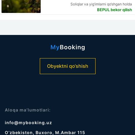
Soliqlar va yig‘imlarni qo‘shgan holda
BEPUL bekor qilish
Obyektni qo‘shish
Aloqa ma’lumotlari:
info@mybooking.uz
O‘zbekiston, Buxoro, M.Ambar 115