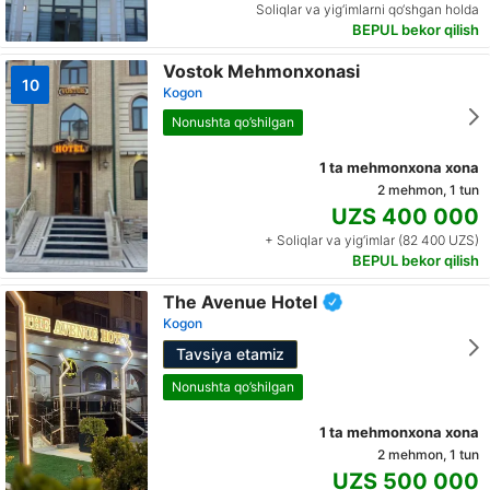
Soliqlar va yig‘imlarni qo‘shgan holda
BEPUL bekor qilish
Vostok Mehmonxonasi
10
Kogon
Nonushta qo’shilgan
1 ta mehmonxona xona
2 mehmon, 1 tun
UZS 400 000
+ Soliqlar va yig‘imlar (82 400 UZS)
BEPUL bekor qilish
The Avenue Hotel
Kogon
Tavsiya etamiz
Nonushta qo’shilgan
1 ta mehmonxona xona
2 mehmon, 1 tun
UZS 500 000