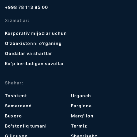
+998 78 113 85 00
Xizmatlar:
Korporativ mijozlar uchun
O‘zbekistonni o‘rganing
Qoidalar va shartlar
Koʻp beriladigan savollar
Shahar:
Toshkent
Urganch
Samarqand
Farg'ona
Buxoro
Marg'ilon
Bo'stonliq tumani
Termiz
G'ijduvon
Shaxrisabz