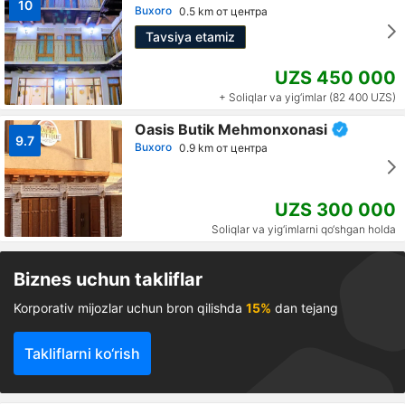
10
Buxoro
0.5 km от центра
Tavsiya etamiz
UZS 450 000
+ Soliqlar va yig‘imlar (82 400 UZS)
Oasis Butik Mehmonxonasi
9.7
Buxoro
0.9 km от центра
UZS 300 000
Soliqlar va yig‘imlarni qo‘shgan holda
Biznes uchun takliflar
Korporativ mijozlar uchun bron qilishda
15%
dan tejang
Takliflarni ko‘rish