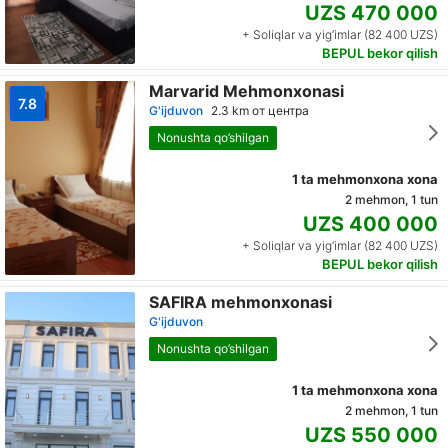
UZS 470 000
+ Soliqlar va yig‘imlar (82 400 UZS)
BEPUL bekor qilish
Marvarid Mehmonxonasi
7.8
G'ijduvon
2.3 km от центра
Nonushta qo’shilgan
1 ta mehmonxona xona
2 mehmon, 1 tun
UZS 400 000
+ Soliqlar va yig‘imlar (82 400 UZS)
BEPUL bekor qilish
SAFIRA mehmonxonasi
G'ijduvon
Nonushta qo’shilgan
1 ta mehmonxona xona
2 mehmon, 1 tun
UZS 550 000