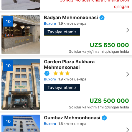
qilingan
Badyan Mehmonxonasi
10
Buxoro
1.9 km от центра
Tavsiya etamiz
UZS 650 000
Soliqlar va yig‘imlarni qo‘shgan holda
Garden Plaza Bukhara
10
Mehmonxonasi
Buxoro
1.9 km от центра
Tavsiya etamiz
UZS 500 000
Soliqlar va yig‘imlarni qo‘shgan holda
Gumbaz Mehmonhonasi
10
Buxoro
1.6 km от центра