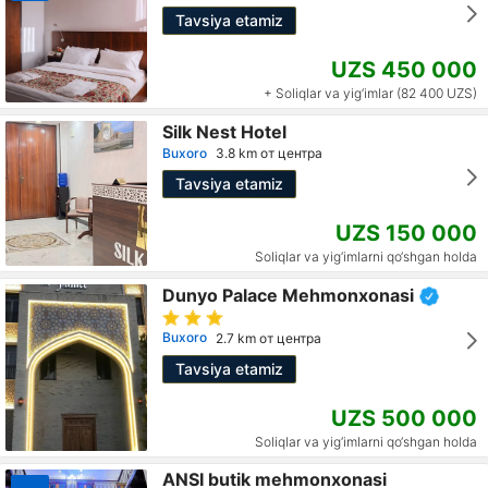
Tavsiya etamiz
UZS 450 000
+ Soliqlar va yig‘imlar (82 400 UZS)
Silk Nest Hotel
Buxoro
3.8 km от центра
Tavsiya etamiz
UZS 150 000
Soliqlar va yig‘imlarni qo‘shgan holda
Dunyo Palace Mehmonxonasi
Buxoro
2.7 km от центра
Tavsiya etamiz
UZS 500 000
Soliqlar va yig‘imlarni qo‘shgan holda
ANSI butik mehmonxonasi