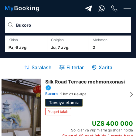
Kirish
Chiqish
mehmon
Pa, 6 avg.
Ju, 7 avg.
2
Saralash
Filterlar
Xarita
Silk Road Terrace mehmonxonasi
Buxoro
2 km от центра
Tavsiya etamiz
Yuqori talab
UZS 400 000
Soliqlar va yig‘imlarni qo‘shgan holda
So'nggi 48 soat ichida
1
marta bron