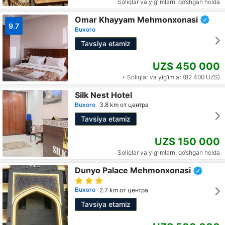
Soliqlar va yig‘imlarni qo‘shgan holda
Omar Khayyam Mehmonxonasi
9.7
Buxoro
Tavsiya etamiz
UZS 450 000
+ Soliqlar va yig‘imlar (82 400 UZS)
Silk Nest Hotel
Buxoro
3.8 km от центра
Tavsiya etamiz
UZS 150 000
Soliqlar va yig‘imlarni qo‘shgan holda
Dunyo Palace Mehmonxonasi
Buxoro
2.7 km от центра
Tavsiya etamiz