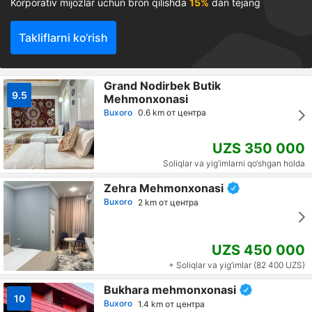
Korporativ mijozlar uchun bron qilishda
15%
dan tejang
Takliflarni ko‘rish
Grand Nodirbek Butik
9.5
Mehmonxonasi
Buxoro
0.6 km от центра
UZS 350 000
Soliqlar va yig‘imlarni qo‘shgan holda
Zehra Mehmonxonasi
Buxoro
2 km от центра
UZS 450 000
+ Soliqlar va yig‘imlar (82 400 UZS)
Bukhara mehmonxonasi
10
Buxoro
1.4 km от центра