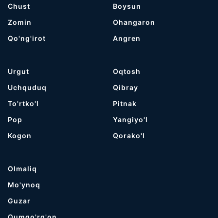
Chust
Boysun
Zomin
Ohangaron
Qo'ng'irot
Angren
Urgut
Oqtosh
Uchquduq
Qibray
To'rtko'l
Pitnak
Pop
Yangiyo'l
Kogon
Qorako'l
Olmaliq
Mo'ynoq
Guzar
Qumqo'rg'on