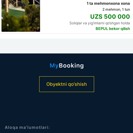
1 ta mehmonxona xona
2 mehmon, 1 tun
UZS 500 000
Soliqlar va yig‘imlarni qo‘shgan holda
BEPUL bekor qilish
Obyektni qo‘shish
Aloqa ma’lumotlari: