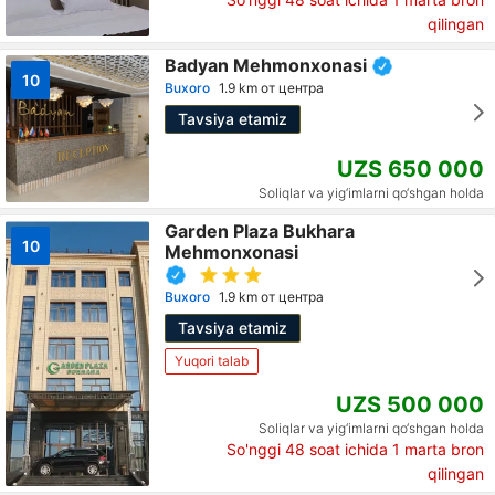
qilingan
Badyan Mehmonxonasi
10
Buxoro
1.9 km от центра
Tavsiya etamiz
UZS 650 000
Soliqlar va yig‘imlarni qo‘shgan holda
Garden Plaza Bukhara
10
Mehmonxonasi
Buxoro
1.9 km от центра
Tavsiya etamiz
Yuqori talab
UZS 500 000
Soliqlar va yig‘imlarni qo‘shgan holda
So'nggi 48 soat ichida
1
marta bron
qilingan