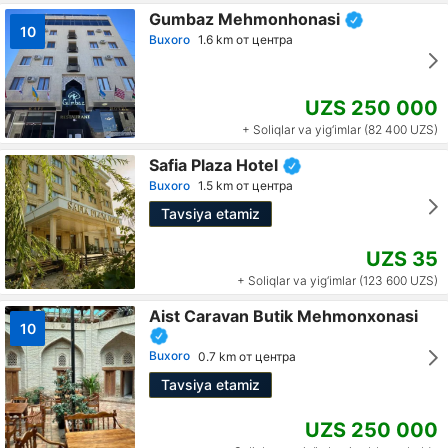
Gumbaz Mehmonhonasi
10
Buxoro
1.6 km от центра
UZS 250 000
+ Soliqlar va yig‘imlar (82 400 UZS)
Safia Plaza Hotel
Buxoro
1.5 km от центра
Tavsiya etamiz
UZS 35
+ Soliqlar va yig‘imlar (123 600 UZS)
Aist Caravan Butik Mehmonxonasi
10
Buxoro
0.7 km от центра
Tavsiya etamiz
UZS 250 000