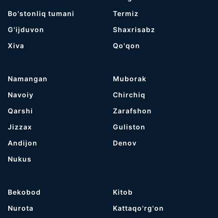
Bo'stonliq tumani
Termiz
G'ijduvon
Shaxrisabz
Хiva
Qo'qon
Namangan
Muborak
Navoiy
Chirchiq
Qarshi
Zarafshon
Jizzax
Guliston
Andijon
Denov
Nukus
Bekobod
Kitob
Nurota
Kattaqo'rg'on