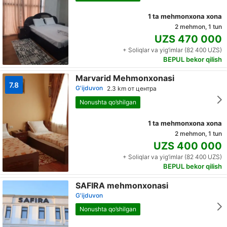
1 ta mehmonxona xona
2 mehmon, 1 tun
UZS 470 000
+ Soliqlar va yig‘imlar (82 400 UZS)
BEPUL bekor qilish
Marvarid Mehmonxonasi
7.8
G'ijduvon
2.3 km от центра
Nonushta qo’shilgan
1 ta mehmonxona xona
2 mehmon, 1 tun
UZS 400 000
+ Soliqlar va yig‘imlar (82 400 UZS)
BEPUL bekor qilish
SAFIRA mehmonxonasi
G'ijduvon
Nonushta qo’shilgan