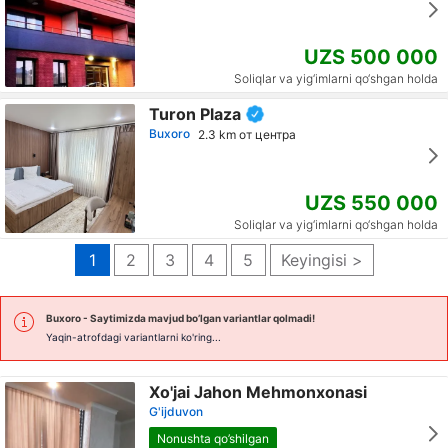
UZS 500 000
Soliqlar va yig‘imlarni qo‘shgan holda
Turon Plaza
Buxoro
2.3 km от центра
UZS 550 000
Soliqlar va yig‘imlarni qo‘shgan holda
1
2
3
4
5
Keyingisi >
Buxoro
- Saytimizda mavjud bo’lgan variantlar qolmadi!
Yaqin-atrofdagi variantlarni ko'ring...
Xo'jai Jahon Mehmonxonasi
G'ijduvon
Nonushta qo’shilgan