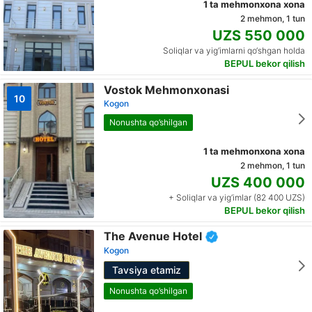
1 ta mehmonxona xona
2 mehmon, 1 tun
UZS 550 000
Soliqlar va yig‘imlarni qo‘shgan holda
BEPUL bekor qilish
Vostok Mehmonxonasi
10
Kogon
Nonushta qo’shilgan
1 ta mehmonxona xona
2 mehmon, 1 tun
UZS 400 000
+ Soliqlar va yig‘imlar (82 400 UZS)
BEPUL bekor qilish
The Avenue Hotel
Kogon
Tavsiya etamiz
Nonushta qo’shilgan