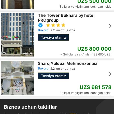
UZS 500 000
Soliqlar va yig‘imlarni qo‘shgan holda
The Tower Bukhara by hotel
PROgroup
Buxoro
2.2 km от центра
Tavsiya etamiz
UZS 800 000
+ Soliqlar va yig‘imlar (123 600 UZS)
Sharq Yulduzi Mehmonxonasi
Buxoro
2.2 km от центра
Tavsiya etamiz
UZS 681 578
Soliqlar va yig‘imlarni qo‘shgan holda
Biznes uchun takliflar