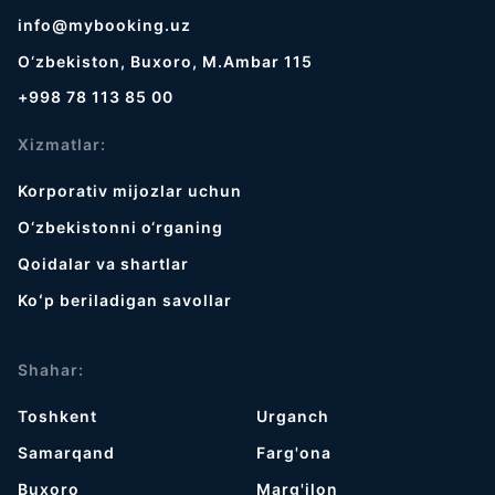
info@mybooking.uz
O‘zbekiston, Buxoro, M.Ambar 115
+998 78 113 85 00
Xizmatlar:
Korporativ mijozlar uchun
O‘zbekistonni o‘rganing
Qoidalar va shartlar
Koʻp beriladigan savollar
Shahar:
Toshkent
Urganch
Samarqand
Farg'ona
Buxoro
Marg'ilon