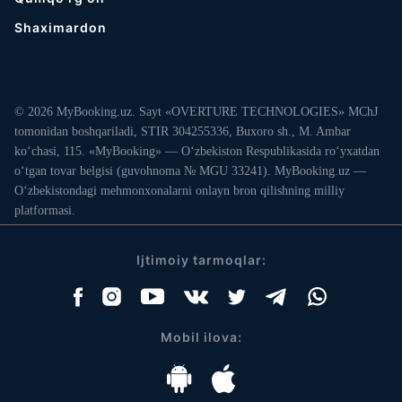
Shaximardon
© 2026 MyBooking.uz. Sayt «OVERTURE TECHNOLOGIES» MChJ
tomonidan boshqariladi, STIR 304255336, Buxoro sh., M. Ambar
ko‘chasi, 115. «MyBooking» — O‘zbekiston Respublikasida ro‘yxatdan
o‘tgan tovar belgisi (guvohnoma № MGU 33241). MyBooking.uz —
O‘zbekistondagi mehmonxonalarni onlayn bron qilishning milliy
platformasi.
Ijtimoiy tarmoqlar:
Mobil ilova: