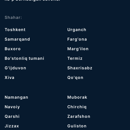
Shahar:
Toshkent
Urganch
Samarqand
Farg'ona
Buxoro
Marg'ilon
Bo'stonliq tumani
Termiz
G'ijduvon
Shaxrisabz
Хiva
Qo'qon
Namangan
Muborak
Navoiy
Chirchiq
Qarshi
Zarafshon
Jizzax
Guliston