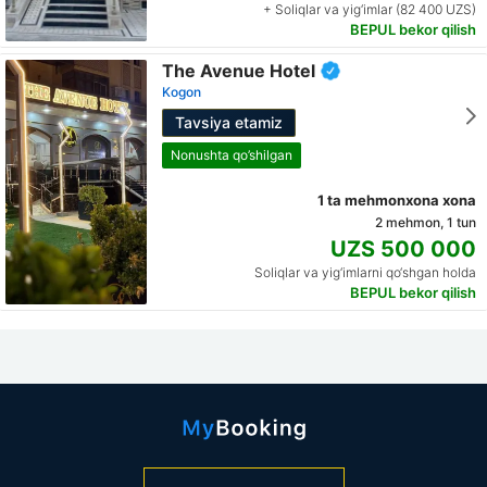
+ Soliqlar va yig‘imlar (82 400 UZS)
BEPUL bekor qilish
The Avenue Hotel
Kogon
Tavsiya etamiz
Nonushta qo’shilgan
1 ta mehmonxona xona
2 mehmon, 1 tun
UZS 500 000
Soliqlar va yig‘imlarni qo‘shgan holda
BEPUL bekor qilish