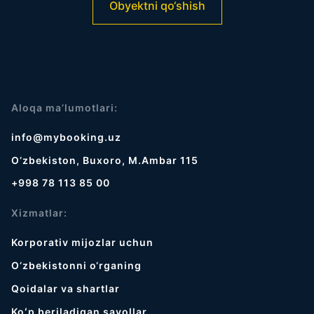
Obyektni qo‘shish
Aloqa ma’lumotlari:
info@mybooking.uz
O‘zbekiston, Buxoro, M.Ambar 115
+998 78 113 85 00
Xizmatlar:
Korporativ mijozlar uchun
O‘zbekistonni o‘rganing
Qoidalar va shartlar
Koʻp beriladigan savollar