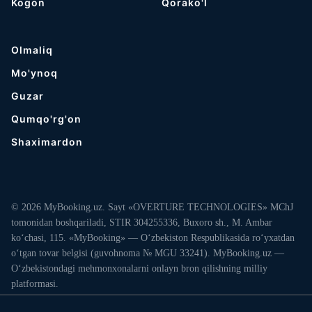
Kogon
Qorako'l
Olmaliq
Mo'ynoq
Guzar
Qumqo'rg'on
Shaximardon
© 2026 MyBooking.uz. Sayt «OVERTURE TECHNOLOGIES» MChJ
tomonidan boshqariladi, STIR 304255336, Buxoro sh., M. Ambar
ko‘chasi, 115. «MyBooking» — O‘zbekiston Respublikasida ro‘yxatdan
o‘tgan tovar belgisi (guvohnoma № MGU 33241). MyBooking.uz —
O‘zbekistondagi mehmonxonalarni onlayn bron qilishning milliy
platformasi.