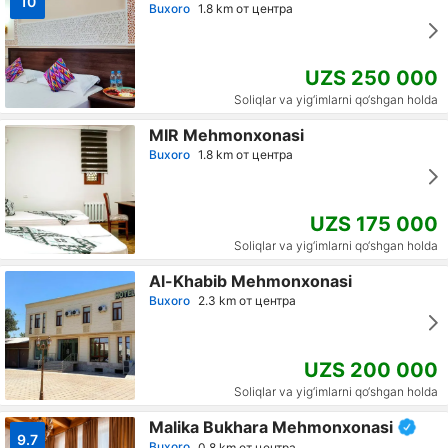
10
Buxoro
1.8 km от центра
UZS 250 000
Soliqlar va yig‘imlarni qo‘shgan holda
MIR Мehmonxonasi
Buxoro
1.8 km от центра
UZS 175 000
Soliqlar va yig‘imlarni qo‘shgan holda
Al-Khabib Mehmonxonasi
Buxoro
2.3 km от центра
UZS 200 000
Soliqlar va yig‘imlarni qo‘shgan holda
Malika Bukhara Mehmonxonasi
9.7
Buxoro
0.8 km от центра