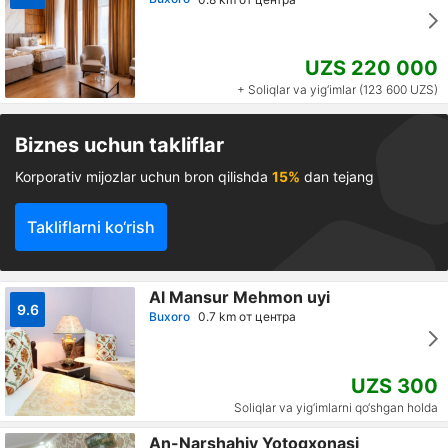
UZS 220 000
+ Soliqlar va yig‘imlar (123 600 UZS)
Biznes uchun takliflar
Korporativ mijozlar uchun bron qilishda
15%
dan tejang
Takliflarni ko‘rish
Al Mansur Mehmon uyi
9.6
Buxoro
0.7 km от центра
UZS 300
Soliqlar va yig‘imlarni qo‘shgan holda
An-Narshahiy Yotoqxonasi