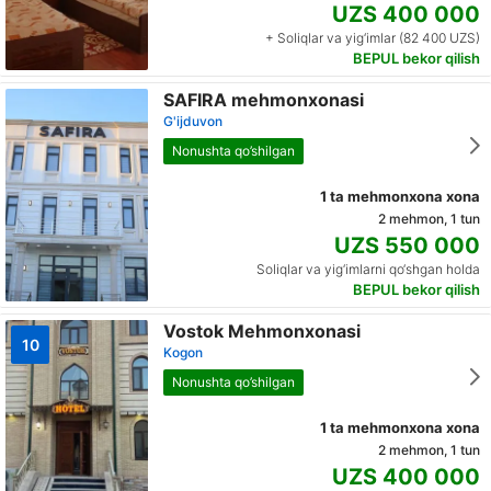
UZS 400 000
+ Soliqlar va yig‘imlar (82 400 UZS)
BEPUL bekor qilish
SAFIRA mehmonxonasi
G'ijduvon
Nonushta qo’shilgan
1 ta mehmonxona xona
2 mehmon, 1 tun
UZS 550 000
Soliqlar va yig‘imlarni qo‘shgan holda
BEPUL bekor qilish
Vostok Mehmonxonasi
10
Kogon
Nonushta qo’shilgan
1 ta mehmonxona xona
2 mehmon, 1 tun
UZS 400 000