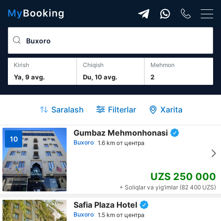
Kirish
Chiqish
mehmon
Ya, 9 avg.
Du, 10 avg.
2
Saralash
Filterlar
Xarita
Gumbaz Mehmonhonasi
10
Buxoro
1.6 km от центра
UZS 250 000
+ Soliqlar va yig‘imlar (82 400 UZS)
Safia Plaza Hotel
Buxoro
1.5 km от центра