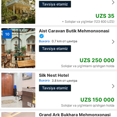
Tavsiya etamiz
UZS 35
+ Soliqlar va yig‘imlar (123 600 UZS)
Aist Caravan Butik Mehmonxonasi
10
Buxoro
0.7 km от центра
Tavsiya etamiz
UZS 250 000
Soliqlar va yig‘imlarni qo‘shgan holda
Silk Nest Hotel
Buxoro
3.8 km от центра
Tavsiya etamiz
UZS 150 000
Soliqlar va yig‘imlarni qo‘shgan holda
Grand Ark Bukhara Mehmonxonasi