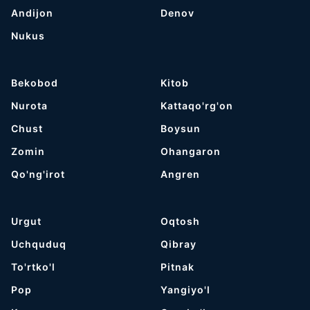
Andijon
Denov
Nukus
Bekobod
Kitob
Nurota
Kattaqo'rg'on
Chust
Boysun
Zomin
Ohangaron
Qo'ng'irot
Angren
Urgut
Oqtosh
Uchquduq
Qibray
To'rtko'l
Pitnak
Pop
Yangiyo'l