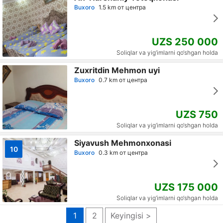
Buxoro
1.5 km от центра
UZS 250 000
Soliqlar va yig‘imlarni qo‘shgan holda
Zuxritdin Mehmon uyi
Buxoro
0.7 km от центра
UZS 750
Soliqlar va yig‘imlarni qo‘shgan holda
Siyavush Mehmonxonasi
10
Buxoro
0.3 km от центра
UZS 175 000
Soliqlar va yig‘imlarni qo‘shgan holda
1
2
Keyingisi >