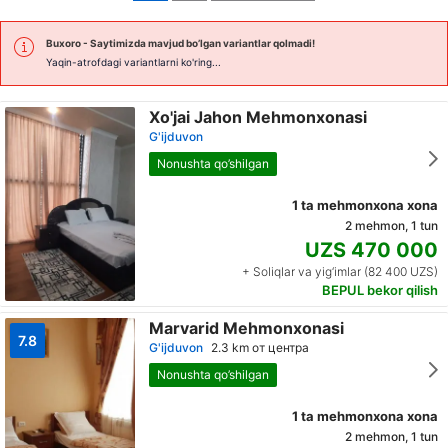
Buxoro
- Saytimizda mavjud bo’lgan variantlar qolmadi!
Yaqin-atrofdagi variantlarni ko'ring...
Xo'jai Jahon Mehmonxonasi
G'ijduvon
Nonushta qo’shilgan
1 ta mehmonxona xona
2 mehmon, 1 tun
UZS 470 000
+ Soliqlar va yig‘imlar (82 400 UZS)
BEPUL bekor qilish
Marvarid Mehmonxonasi
7.8
G'ijduvon
2.3 km от центра
Nonushta qo’shilgan
1 ta mehmonxona xona
2 mehmon, 1 tun