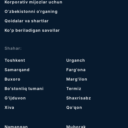
Korporativ mijozlar uchun
O‘zbekistonni o‘rganing
Qoidalar va shartlar
Koʻp beriladigan savollar
Shahar:
Toshkent
Urganch
Samarqand
Farg'ona
Buxoro
Marg'ilon
Bo'stonliq tumani
Termiz
G'ijduvon
Shaxrisabz
Хiva
Qo'qon
Namangan
Muborak