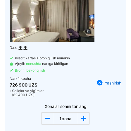
Kredit kartasiz bron qilish mumkin
Ajoyib
nonushta
narxga kiritilgan
Bronni bekor qilish
Narx
1 kecha
Yashirish
726 900 UZS
+
Soliqlar va yig‘imlar
(82 400 UZS)
Xonalar sonini tanlang
1
xona