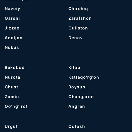
Navoiy
Chirchiq
Qarshi
Zarafshon
Jizzax
Guliston
Andijon
Denov
Nukus
Bekobod
Kitob
Nurota
Kattaqo'rg'on
Chust
Boysun
Zomin
Ohangaron
Qo'ng'irot
Angren
Urgut
Oqtosh