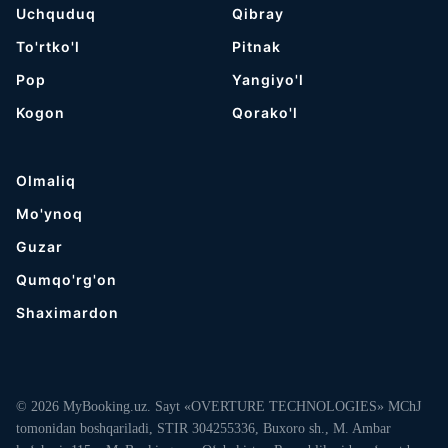
Uchquduq
Qibray
To'rtko'l
Pitnak
Pop
Yangiyo'l
Kogon
Qorako'l
Olmaliq
Mo'ynoq
Guzar
Qumqo'rg'on
Shaximardon
© 2026 MyBooking.uz. Sayt «OVERTURE TECHNOLOGIES» MChJ
tomonidan boshqariladi, STIR 304255336, Buxoro sh., M. Ambar