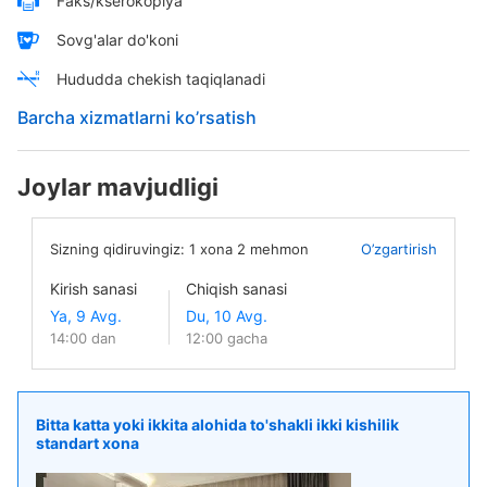
Faks/kserokopiya
Sovg'alar do'koni
Hududda chekish taqiqlanadi
Barcha xizmatlarni ko’rsatish
Joylar mavjudligi
Sizning qidiruvingiz:
1
xona
2
mehmon
O’zgartirish
Kirish sanasi
Chiqish sanasi
14:00 dan
12:00 gacha
Bitta katta yoki ikkita alohida to'shakli ikki kishilik
standart xona