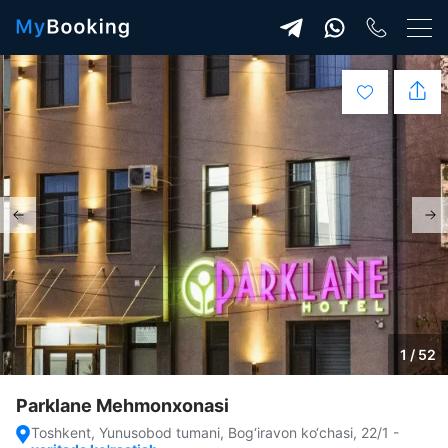
1 / 52
Parklane Mehmonxonasi
Toshkent, Yunusobod tumani, Bog‘iravon ko‘chasi, 22/1
-