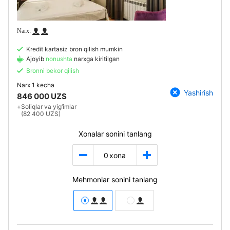
Kredit kartasiz bron qilish mumkin
Ajoyib
nonushta
narxga kiritilgan
Bronni bekor qilish
Narx
1 kecha
Yashirish
846 000 UZS
+
Soliqlar va yig‘imlar
(82 400 UZS)
Xonalar sonini tanlang
0
xona
Mehmonlar sonini tanlang