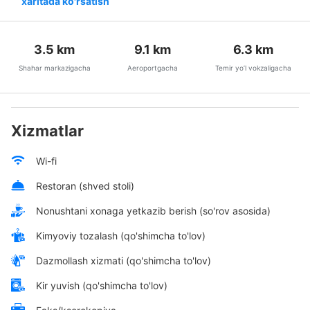
xaritada ko'rsatish
3.5
km
9.1
km
6.3
km
Shahar markazigacha
Aeroportgacha
Temir yo’l vokzaligacha
Xizmatlar
Wi-fi
Restoran (shved stoli)
Nonushtani xonaga yetkazib berish (so'rov asosida)
Kimyoviy tozalash (qo'shimcha to'lov)
Dazmollash xizmati (qo'shimcha to'lov)
Kir yuvish (qo'shimcha to'lov)