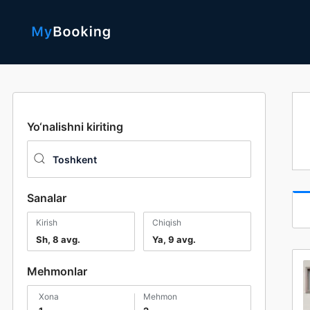
Yo‘nalishni kiriting
Sanalar
Kirish
Chiqish
Sh, 8 avg.
Ya, 9 avg.
Mehmonlar
xona
mehmon