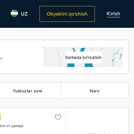
Kirish
UZ
Obyektni qo‘shish
Xaritada ko‘rsatish
d.
Yulduzlar soni
Narx
 km от центра