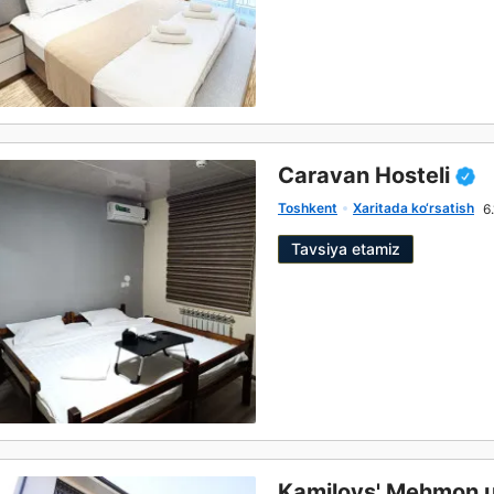
Caravan Hosteli
Toshkent
Xaritada ko‘rsatish
6
Tavsiya etamiz
Kamilovs' Mehmon u