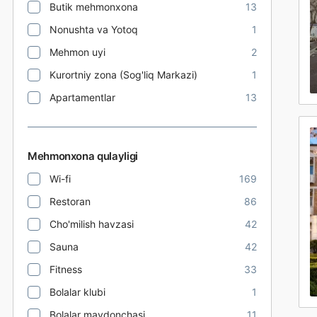
Butik mehmonxona
13
Nonushta va Yotoq
1
Mehmon uyi
2
Kurortniy zona (Sog'liq Markazi)
1
Apartamentlar
13
Mehmonxona qulayligi
Wi-fi
169
Restoran
86
Cho'milish havzasi
42
Sauna
42
Fitness
33
Bolalar klubi
1
Bolalar maydonchasi
11