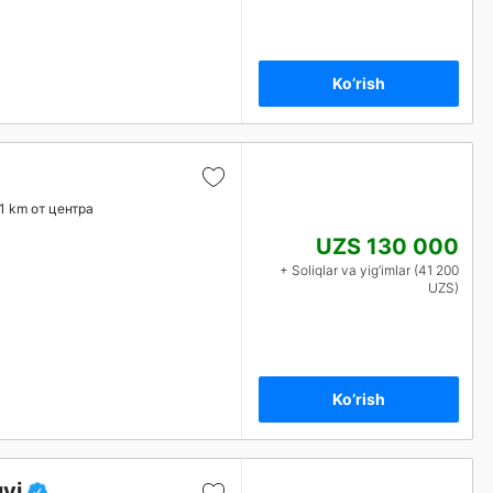
Ko’rish
.1 km от центра
UZS 130 000
+ Soliqlar va yig‘imlar (41 200
UZS)
Ko’rish
yi