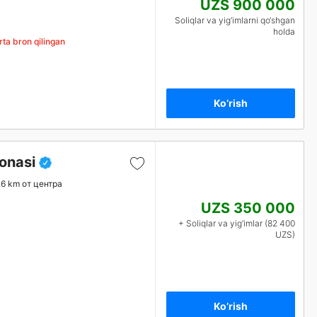
UZS 900 000
Soliqlar va yig‘imlarni qo‘shgan
holda
ta bron qilingan
Ko’rish
onasi
.6 km от центра
UZS 350 000
+ Soliqlar va yig‘imlar (82 400
UZS)
Ko’rish