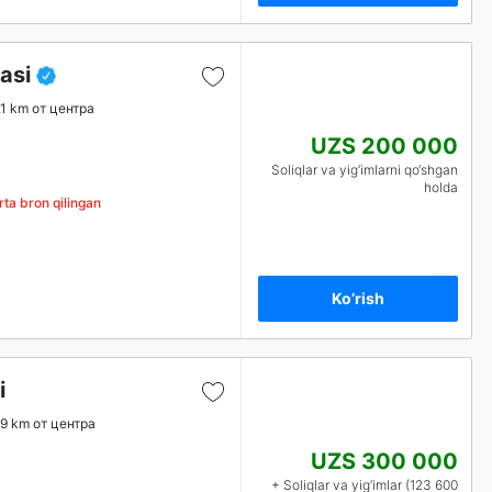
asi
.1 km от центра
UZS 200 000
Soliqlar va yig‘imlarni qo‘shgan
holda
ta bron qilingan
Ko’rish
i
.9 km от центра
UZS 300 000
+ Soliqlar va yig‘imlar (123 600