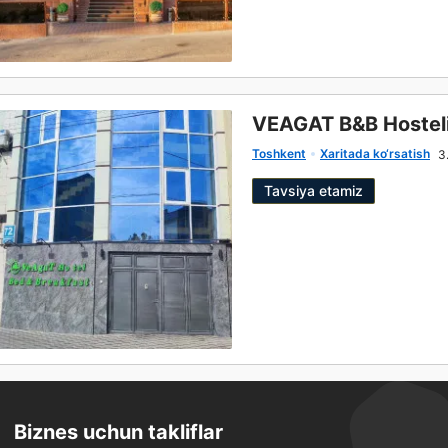
VEAGAT B&B Hostel
Toshkent
Xaritada ko‘rsatish
3
Tavsiya etamiz
Biznes uchun takliflar