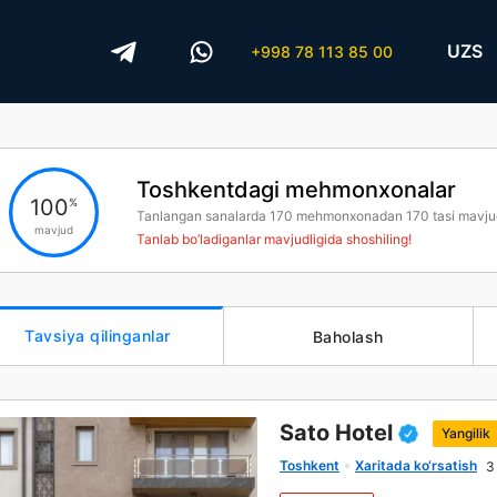
UZS
+998 78 113 85 00
Toshkentdagi mehmonxonalar
100
%
Tanlangan sanalarda
170
mehmonxonadan
170
tasi mavju
mavjud
Tanlab bo’ladiganlar mavjudligida shoshiling!
Tavsiya qilinganlar
Baholash
Sato Hotel
Yangilik
Toshkent
Xaritada ko‘rsatish
3