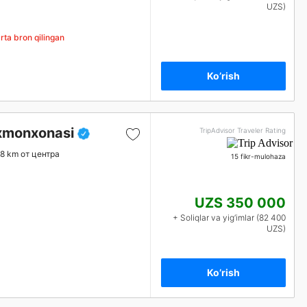
UZS)
ta bron qilingan
Ko’rish
xmonxonasi
TripAdvisor Traveler Rating
.8 km от центра
15 fikr-mulohaza
UZS 350 000
+ Soliqlar va yig‘imlar (82 400
UZS)
Ko’rish