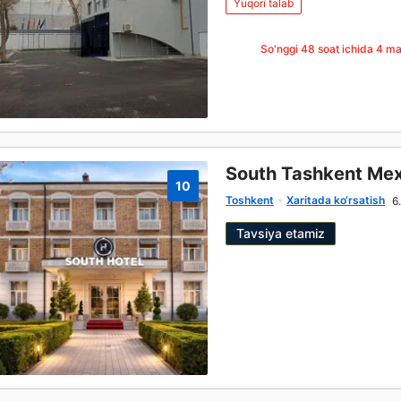
Yuqori talab
So'nggi 48 soat ichida
4
mar
South Tashkent Me
10
Toshkent
Xaritada ko‘rsatish
6
Tavsiya etamiz