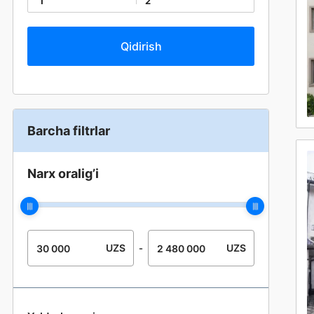
1
2
Barcha filtrlar
Narx oralig’i
UZS
UZS
-