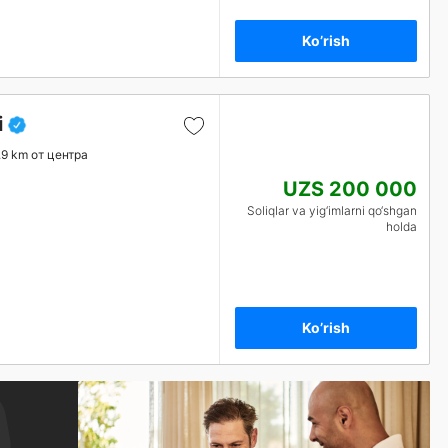
Ko’rish
i
.9 km от центра
UZS 200 000
Soliqlar va yig‘imlarni qo‘shgan
holda
Ko’rish