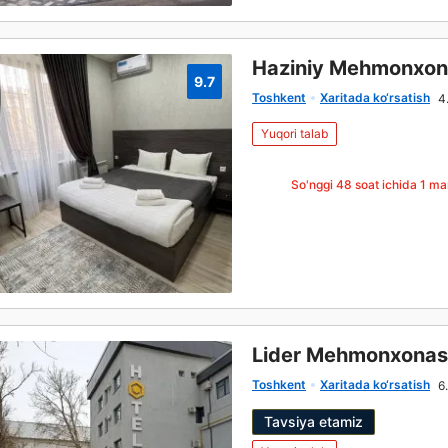
Haziniy Mehmonxon
9.7
Toshkent
Xaritada ko‘rsatish
4
Yuqori talab
So'nggi 48 soat ichida
1
mar
Lider Mehmonxonas
Toshkent
Xaritada ko‘rsatish
6
Tavsiya etamiz