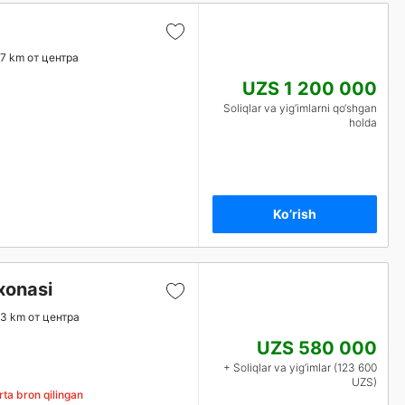
.7 km от центра
UZS 1 200 000
Soliqlar va yig‘imlarni qo‘shgan
holda
Ko’rish
xonasi
.3 km от центра
UZS 580 000
+ Soliqlar va yig‘imlar (123 600
UZS)
ta bron qilingan