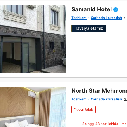
Samanid Hotel
Toshkent
Xaritada ko‘rsatish
5
Tavsiya etamiz
North Star Mehmon
Toshkent
Xaritada ko‘rsatish
2
Yuqori talab
So'nggi 48 soat ichida
1
mar