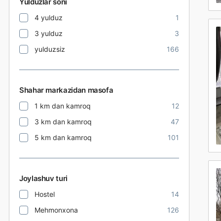
Yulduzlar soni
4 yulduz
1
3 yulduz
3
yulduzsiz
166
Shahar markazidan masofa
1 km dan kamroq
12
3 km dan kamroq
47
5 km dan kamroq
101
Joylashuv turi
Hostel
14
Mehmonxona
126