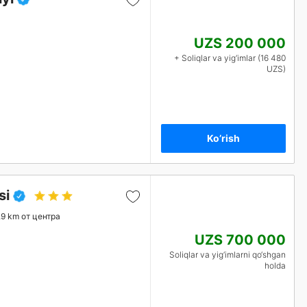
UZS 200 000
+ Soliqlar va yig‘imlar (16 480
UZS)
Ko’rish
si
.9 km от центра
UZS 700 000
Soliqlar va yig‘imlarni qo‘shgan
holda