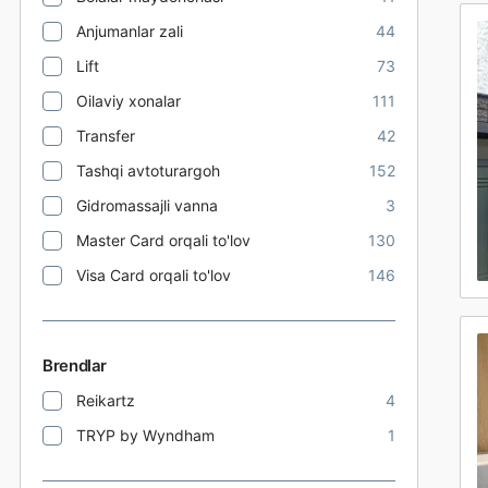
Anjumanlar zali
44
Lift
73
Oilaviy xonalar
111
Transfer
42
Tashqi avtoturargoh
152
Gidromassajli vanna
3
Master Card orqali to'lov
130
Visa Card orqali to'lov
146
Brendlar
Reikartz
4
TRYP by Wyndham
1