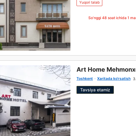
Yuqori talab
So'nggi 48 soat ichida
1
mar
Art Home Mehmonx
Toshkent
Xaritada ko‘rsatish
3
Tavsiya etamiz