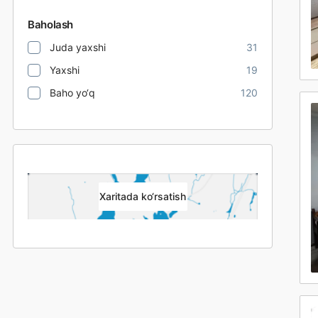
Baholash
Juda yaxshi
31
Yaxshi
19
Baho yo‘q
120
Xaritada ko‘rsatish