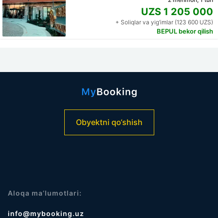
UZS 1 205 000
+ Soliqlar va yig‘imlar (123 600 UZS)
BEPUL bekor qilish
Obyektni qo‘shish
Aloqa ma’lumotlari:
info@mybooking.uz