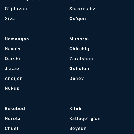
G'ijduvon
Shaxrisabz
Хiva
Qo'qon
Namangan
Muborak
Navoiy
Chirchiq
Qarshi
Zarafshon
Jizzax
Guliston
Andijon
Denov
Nukus
Bekobod
Kitob
Nurota
Kattaqo'rg'on
Chust
Boysun