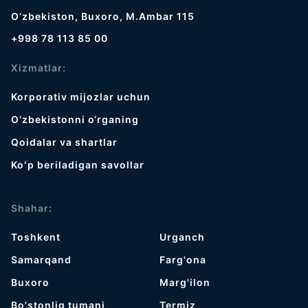
O‘zbekiston, Buxoro, M.Ambar 115
+998 78 113 85 00
Xizmatlar:
Korporativ mijozlar uchun
O‘zbekistonni o‘rganing
Qoidalar va shartlar
Koʻp beriladigan savollar
Shahar:
Toshkent
Urganch
Samarqand
Farg'ona
Buxoro
Marg'ilon
Bo'stonliq tumani
Termiz