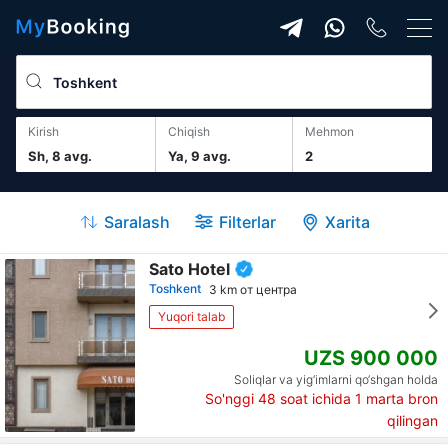
Kirish
Chiqish
mehmon
Sh, 8 avg.
Ya, 9 avg.
2
Saralash
Filterlar
Xarita
Sato Hotel
Toshkent
3 km от центра
Yuqori talab
UZS 900 000
Soliqlar va yig‘imlarni qo‘shgan holda
So'nggi 48 soat ichida
1
marta bron
qilingan