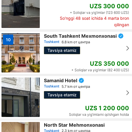
UZS 300 000
+ Soliqlar va yig‘imlar (123 600 UZS)
So'nggi 48 soat ichida
4
marta bron
qilingan
South Tashkent Mexmonxonasi
10
Toshkent
6.8 km от центра
Tavsiya etamiz
UZS 350 000
+ Soliqlar va yig‘imlar (82 400 UZS)
Samanid Hotel
Toshkent
5.7 km от центра
Tavsiya etamiz
UZS 1 200 000
Soliqlar va yig‘imlarni qo‘shgan holda
North Star Mehmonxonasi
Toshkent
2.3 km от центра