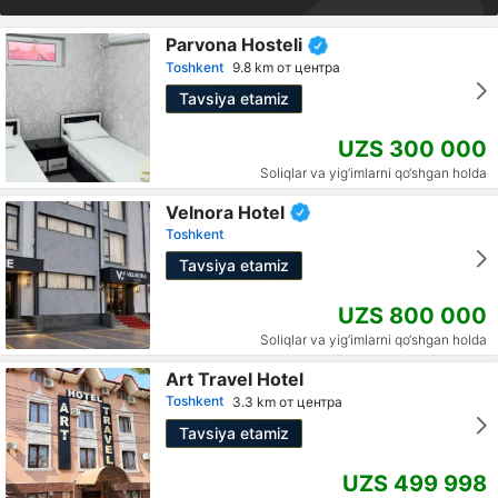
Parvona Hosteli
Toshkent
9.8 km от центра
Tavsiya etamiz
UZS 300 000
Soliqlar va yig‘imlarni qo‘shgan holda
Velnora Hotel
Toshkent
Tavsiya etamiz
UZS 800 000
Soliqlar va yig‘imlarni qo‘shgan holda
Art Travel Hotel
Toshkent
3.3 km от центра
Tavsiya etamiz
UZS 499 998