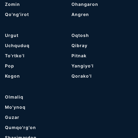
Zomin
Ohangaron
Qo'ng'irot
Angren
Urgut
Oqtosh
Uchquduq
Qibray
To'rtko'l
Pitnak
Pop
Yangiyo'l
Kogon
Qorako'l
Olmaliq
Mo'ynoq
Guzar
Qumqo'rg'on
Shaximardon