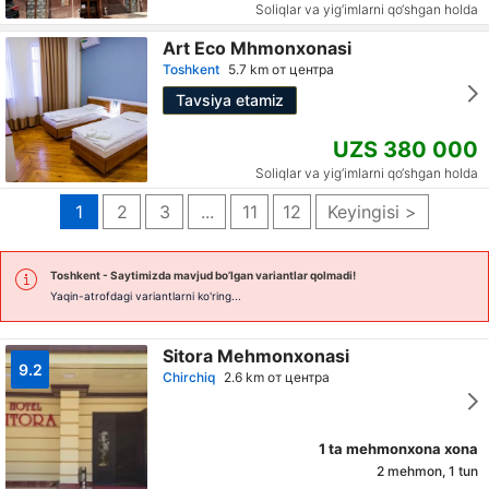
Soliqlar va yig‘imlarni qo‘shgan holda
Art Eco Mhmonxonasi
Toshkent
5.7 km от центра
Tavsiya etamiz
UZS 380 000
Soliqlar va yig‘imlarni qo‘shgan holda
1
2
3
...
11
12
Keyingisi >
Toshkent
- Saytimizda mavjud bo’lgan variantlar qolmadi!
Yaqin-atrofdagi variantlarni ko'ring...
Sitora Mehmonxonasi
9.2
Chirchiq
2.6 km от центра
1 ta mehmonxona xona
2 mehmon, 1 tun