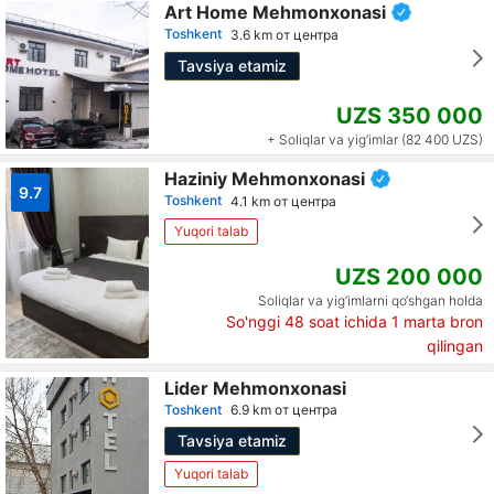
Art Home Mehmonxonasi
Toshkent
3.6 km от центра
Tavsiya etamiz
UZS 350 000
+ Soliqlar va yig‘imlar (82 400 UZS)
Haziniy Mehmonxonasi
9.7
Toshkent
4.1 km от центра
Yuqori talab
UZS 200 000
Soliqlar va yig‘imlarni qo‘shgan holda
So'nggi 48 soat ichida
1
marta bron
qilingan
Lider Mehmonxonasi
Toshkent
6.9 km от центра
Tavsiya etamiz
Yuqori talab