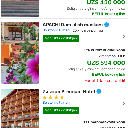
UZS 450 000
Soliqlar va yig‘imlarni qo‘shgan holda
BEPUL bekor qilish
APACHI Dam olish maskani
Bo'stonliq tumani
20.4 km от центра
Nonushta qo’shilgan
1 ta kurort hududi xona
2 mehmon, 1 tun
UZS 594 000
Soliqlar va yig‘imlarni qo‘shgan holda
BEPUL bekor qilish
Faqat 1 ta xona qoldi!
Zafaron Premium Hotel
Bo'stonliq tumani
Nonushta qo’shilgan
1 ta mehmonxona xona
2 mehmon, 1 tun