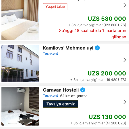
Yuqori talab
UZS 580 000
+ Soliqlar va yig‘imlar (123 600 UZS)
So'nggi 48 soat ichida
1
marta bron
qilingan
Kamilovs' Mehmon uyi
Toshkent
UZS 200 000
+ Soliqlar va yig‘imlar (16 480 UZS)
Caravan Hosteli
Toshkent
6.1 km от центра
Tavsiya etamiz
UZS 130 000
+ Soliqlar va yig‘imlar (41 200 UZS)