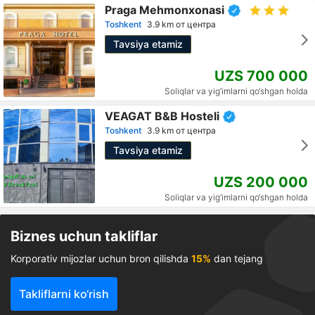
Praga Mehmonxonasi
Toshkent
3.9 km от центра
Tavsiya etamiz
UZS 700 000
Soliqlar va yig‘imlarni qo‘shgan holda
VEAGAT B&B Hosteli
Toshkent
3.9 km от центра
Tavsiya etamiz
UZS 200 000
Soliqlar va yig‘imlarni qo‘shgan holda
Biznes uchun takliflar
Korporativ mijozlar uchun bron qilishda
15%
dan tejang
Takliflarni ko‘rish