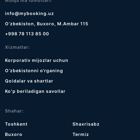
Aloqa ma’lumotlari:
info@mybooking.uz
O‘zbekiston, Buxoro, M.Ambar 115
+998 78 113 85 00
Xizmatlar:
Korporativ mijozlar uchun
O‘zbekistonni o‘rganing
Qoidalar va shartlar
Koʻp beriladigan savollar
Shahar:
Toshkent
Shaxrisabz
Buxoro
Termiz