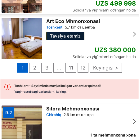
UZS 499 998
Soliqlar va yig‘imlarni qo‘shgan holda
Art Eco Mhmonxonasi
Toshkent
5.7 km от центра
Tavsiya etamiz
UZS 380 000
Soliqlar va yig‘imlarni qo‘shgan holda
1
2
3
...
11
12
Keyingisi >
Toshkent
- Saytimizda mavjud bo’lgan variantlar qolmadi!
Yaqin-atrofdagi variantlarni ko'ring...
Sitora Mehmonxonasi
9.2
Chirchiq
2.6 km от центра
1 ta mehmonxona xona