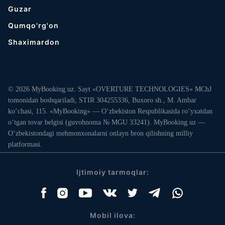
Guzar
Qumqo'rg'on
Shaximardon
© 2026 MyBooking.uz. Sayt «OVERTURE TECHNOLOGIES» MChJ
tomonidan boshqariladi, STIR 304255336, Buxoro sh., M. Ambar
ko‘chasi, 115. «MyBooking» — O‘zbekiston Respublikasida ro‘yxatdan
o‘tgan tovar belgisi (guvohnoma № MGU 33241). MyBooking.uz —
O‘zbekistondagi mehmonxonalarni onlayn bron qilishning milliy
platformasi.
Ijtimoiy tarmoqlar:
Mobil ilova: