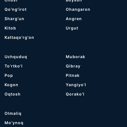
Qo'ng'irot
Ohangaron
Sharg'un
Angren
Kitob
Urgut
Kattaqo'rg'on
Uchquduq
Muborak
To'rtko'l
Qibray
Pop
Pitnak
Kogon
Yangiyo'l
Oqtosh
Qorako'l
Olmaliq
Mo'ynoq