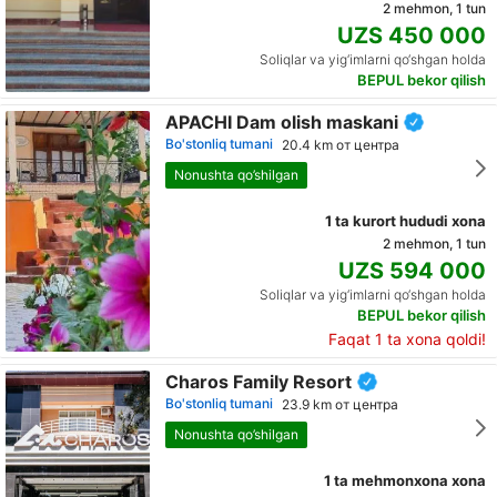
2 mehmon, 1 tun
UZS 450 000
Soliqlar va yig‘imlarni qo‘shgan holda
BEPUL bekor qilish
APACHI Dam olish maskani
Bo'stonliq tumani
20.4 km от центра
Nonushta qo’shilgan
1 ta kurort hududi xona
2 mehmon, 1 tun
UZS 594 000
Soliqlar va yig‘imlarni qo‘shgan holda
BEPUL bekor qilish
Faqat 1 ta xona qoldi!
Charos Family Resort
Bo'stonliq tumani
23.9 km от центра
Nonushta qo’shilgan
1 ta mehmonxona xona