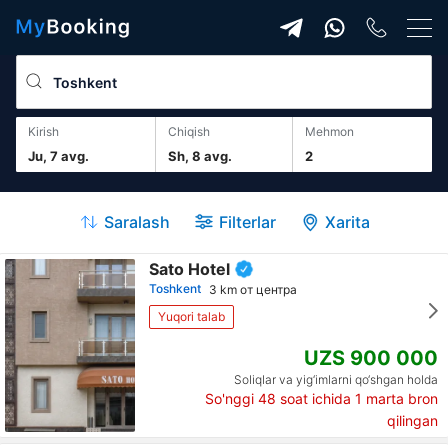
Kirish
Chiqish
mehmon
Ju, 7 avg.
Sh, 8 avg.
2
Saralash
Filterlar
Xarita
Sato Hotel
Toshkent
3 km от центра
Yuqori talab
UZS 900 000
Soliqlar va yig‘imlarni qo‘shgan holda
So'nggi 48 soat ichida
1
marta bron
qilingan