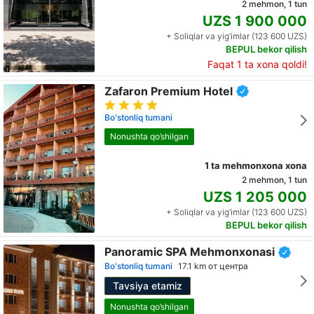
2 mehmon, 1 tun
UZS 1 900 000
+ Soliqlar va yig‘imlar (123 600 UZS)
BEPUL bekor qilish
Faqat 1 ta xona qoldi!
Zafaron Premium Hotel
Bo'stonliq tumani
Nonushta qo’shilgan
1 ta mehmonxona xona
2 mehmon, 1 tun
UZS 1 205 000
+ Soliqlar va yig‘imlar (123 600 UZS)
BEPUL bekor qilish
Panoramic SPA Mehmonxonasi
Bo'stonliq tumani
17.1 km от центра
Tavsiya etamiz
Nonushta qo’shilgan