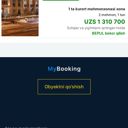
1 ta kurort mehmonxonasi xona
2 mehmon, 1 tun
UZS 1 310 700
Soliqlar va yig‘imlarni qo‘shgan holda
BEPUL bekor qilish
Obyektni qo‘shish