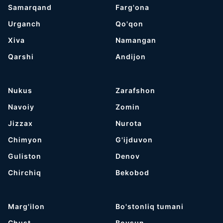
Samarqand
Farg'ona
Urganch
Qo'qon
Хiva
Namangan
Qarshi
Andijon
Nukus
Zarafshon
Navoiy
Zomin
Jizzax
Nurota
Chimyon
G'ijduvon
Guliston
Denov
Chirchiq
Bekobod
Marg'ilon
Bo'stonliq tumani
Chust
Boysun