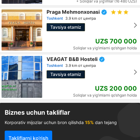
+ Soliqlar va yig‘imlar (16 480 UZS)
Praga Mehmonxonasi
Toshkent
3.9 km от центра
Tavsiya etamiz
UZS 700 000
Soliqlar va yig‘imlarni qo‘shgan holda
VEAGAT B&B Hosteli
Toshkent
3.9 km от центра
Tavsiya etamiz
UZS 200 000
Soliqlar va yig‘imlarni qo‘shgan holda
Biznes uchun takliflar
Korporativ mijozlar uchun bron qilishda
15%
dan tejang
Takliflarni ko‘rish