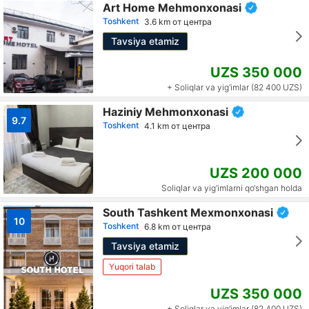
Art Home Mehmonxonasi
Toshkent
3.6 km от центра
Tavsiya etamiz
UZS 350 000
+ Soliqlar va yig‘imlar (82 400 UZS)
Haziniy Mehmonxonasi
9.7
Toshkent
4.1 km от центра
UZS 200 000
Soliqlar va yig‘imlarni qo‘shgan holda
South Tashkent Mexmonxonasi
10
Toshkent
6.8 km от центра
Tavsiya etamiz
Yuqori talab
UZS 350 000
+ Soliqlar va yig‘imlar (82 400 UZS)