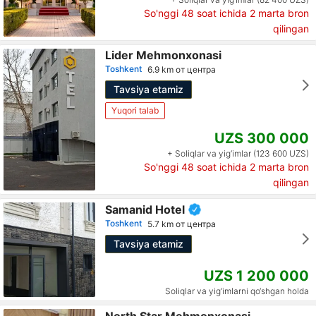
So'nggi 48 soat ichida
2
marta bron
qilingan
Lider Mehmonxonasi
Toshkent
6.9 km от центра
Tavsiya etamiz
Yuqori talab
UZS 300 000
+ Soliqlar va yig‘imlar (123 600 UZS)
So'nggi 48 soat ichida
2
marta bron
qilingan
Samanid Hotel
Toshkent
5.7 km от центра
Tavsiya etamiz
UZS 1 200 000
Soliqlar va yig‘imlarni qo‘shgan holda
North Star Mehmonxonasi