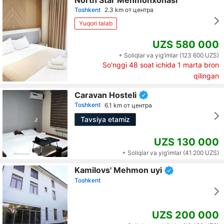
Toshkent
2.3 km от центра
Yuqori talab
UZS 580 000
+ Soliqlar va yig‘imlar (123 600 UZS)
So'nggi 48 soat ichida
1
marta bron
qilingan
Caravan Hosteli
Toshkent
6.1 km от центра
Tavsiya etamiz
UZS 130 000
+ Soliqlar va yig‘imlar (41 200 UZS)
Kamilovs' Mehmon uyi
Toshkent
UZS 200 000