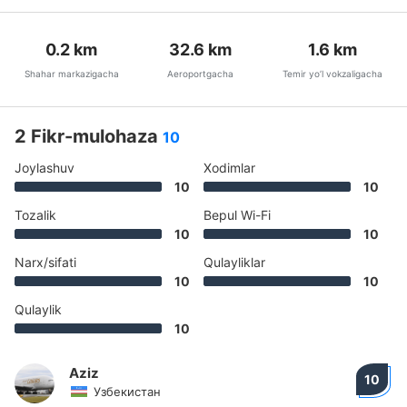
0.2
km
32.6
km
1.6
km
Shahar markazigacha
Aeroportgacha
Temir yo’l vokzaligacha
2 Fikr-mulohaza
10
Joylashuv
Xodimlar
10
10
Tozalik
Bepul Wi-Fi
10
10
Narx/sifati
Qulayliklar
10
10
Qulaylik
10
Aziz
10
Узбекистан