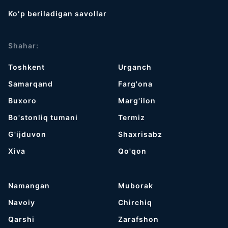
Koʻp beriladigan savollar
Shahar:
Toshkent
Urganch
Samarqand
Farg'ona
Buxoro
Marg'ilon
Bo'stonliq tumani
Termiz
G'ijduvon
Shaxrisabz
Хiva
Qo'qon
Namangan
Muborak
Navoiy
Chirchiq
Qarshi
Zarafshon