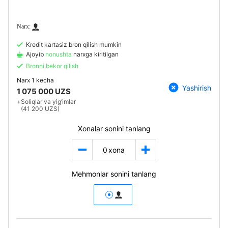
Kredit kartasiz bron qilish mumkin
Ajoyib
nonushta
narxga kiritilgan
Bronni bekor qilish
Narx
1 kecha
Yashirish
1 075 000 UZS
+
Soliqlar va yig‘imlar
(41 200 UZS)
Xonalar sonini tanlang
0
xona
Mehmonlar sonini tanlang