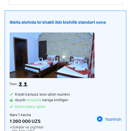
Ikkita alohida to'shakli ikki kishilik standart xona
Kredit kartasiz bron qilish mumkin
Ajoyib
nonushta
narxga kiritilgan
Bronni bekor qilish
Narx
1 kecha
Yashirish
1 260 000 UZS
+
Soliqlar va yig‘imlar