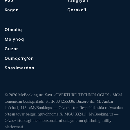
Pop
Yangiyo'l
Kogon
Qorako'l
Olmaliq
Mo'ynoq
Guzar
Qumqo'rg'on
Shaximardon
© 2026 MyBooking.uz. Sayt «OVERTURE TECHNOLOGIES» MChJ
tomonidan boshqariladi, STIR 304255336, Buxoro sh., M. Ambar
ko‘chasi, 115. «MyBooking» — O‘zbekiston Respublikasida ro‘yxatdan
o‘tgan tovar belgisi (guvohnoma № MGU 33241). MyBooking.uz —
O‘zbekistondagi mehmonxonalarni onlayn bron qilishning milliy
platformasi.