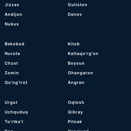
Jizzax
Guliston
Andijon
Denov
Nukus
Bekobod
Kitob
Nurota
Kattaqo'rg'on
Chust
Boysun
Zomin
Ohangaron
Qo'ng'irot
Angren
Urgut
Oqtosh
Uchquduq
Qibray
To'rtko'l
Pitnak