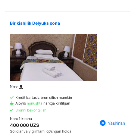
Bir kishilik Delyuks xona
Kredit kartasiz bron qilish mumkin
Ajoyib
nonushta
narxga kiritilgan
Bronni bekor qilish
Narx
1 kecha
Yashirish
400 000 UZS
Soliqlar va yig‘imlarni qo‘shgan holda