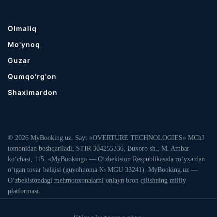
Olmaliq
Mo'ynoq
Guzar
Qumqo'rg'on
Shaximardon
© 2026 MyBooking.uz. Sayt «OVERTURE TECHNOLOGIES» MChJ
tomonidan boshqariladi, STIR 304255336, Buxoro sh., M. Ambar
ko‘chasi, 115. «MyBooking» — O‘zbekiston Respublikasida ro‘yxatdan
o‘tgan tovar belgisi (guvohnoma № MGU 33241). MyBooking.uz —
O‘zbekistondagi mehmonxonalarni onlayn bron qilishning milliy
platformasi.