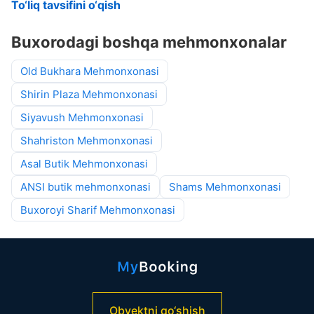
To‘liq tavsifini o‘qish
Buxorodagi boshqa mehmonxonalar
Old Bukhara Mehmonxonasi
Shirin Plaza Mehmonxonasi
Siyavush Mehmonxonasi
Shahriston Mehmonxonasi
Asal Butik Mehmonxonasi
ANSI butik mehmonxonasi
Shams Mehmonxonasi
Buxoroyi Sharif Mehmonxonasi
Obyektni qo‘shish