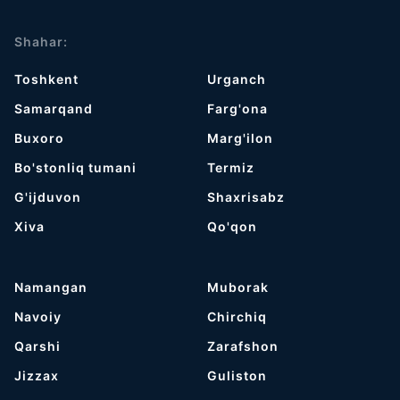
Shahar:
Toshkent
Urganch
Samarqand
Farg'ona
Buxoro
Marg'ilon
Bo'stonliq tumani
Termiz
G'ijduvon
Shaxrisabz
Хiva
Qo'qon
Namangan
Muborak
Navoiy
Chirchiq
Qarshi
Zarafshon
Jizzax
Guliston