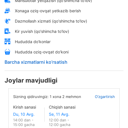
Mahsulotlar yetqazish (qo'shimcha to'lov)
Xonaga oziq-ovqat yetkazib berish
Dazmollash xizmati (qo'shimcha to'lov)
Kir yuvish (qo'shimcha to'lov)
Hududda do'konlar
Hududda oziq-ovqat do'koni
Barcha xizmatlarni ko’rsatish
Joylar mavjudligi
Sizning qidiruvingiz:
1
xona
2
mehmon
O’zgartirish
Kirish sanasi
Chiqish sanasi
14:00 dan -
12:00 dan -
15:00 gacha
12:00 gacha