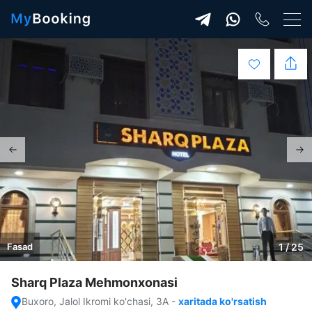
Fasad
1 / 25
Sharq Plaza Mehmonxonasi
Buxoro, Jalol Ikromi ko'chasi, 3А
-
xaritada ko'rsatish