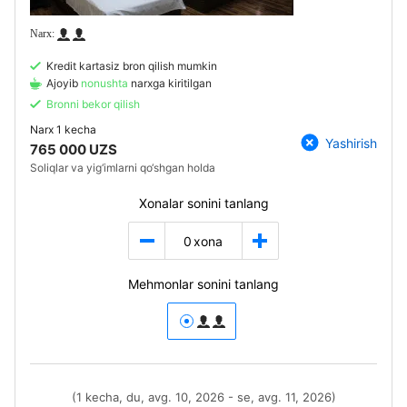
Kredit kartasiz bron qilish mumkin
Ajoyib
nonushta
narxga kiritilgan
Bronni bekor qilish
Narx
1 kecha
Yashirish
765 000 UZS
Soliqlar va yig‘imlarni qo‘shgan holda
Xonalar sonini tanlang
0
xona
Mehmonlar sonini tanlang
(1 kecha, du, avg. 10, 2026 - se, avg. 11, 2026)