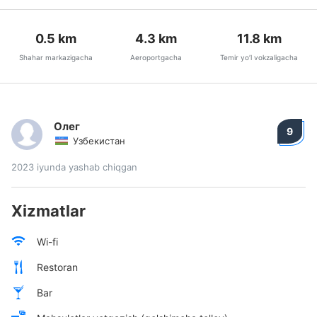
0.5
km
4.3
km
11.8
km
Shahar markazigacha
Aeroportgacha
Temir yo’l vokzaligacha
Олег
9
Узбекистан
2023 iyunda yashab chiqgan
Xizmatlar
Wi-fi
Restoran
Bar