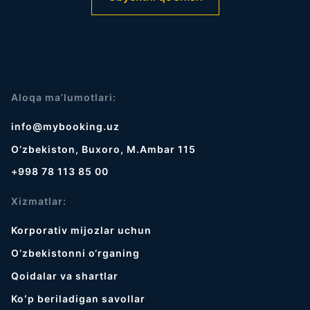
Aloqa ma’lumotlari:
info@mybooking.uz
O‘zbekiston, Buxoro, M.Ambar 115
+998 78 113 85 00
Xizmatlar:
Korporativ mijozlar uchun
O‘zbekistonni o‘rganing
Qoidalar va shartlar
Koʻp beriladigan savollar