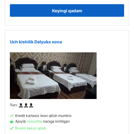
Keyingi qadam
Uch kishilik Delyuks xona
Kredit kartasiz bron qilish mumkin
Ajoyib
nonushta
narxga kiritilgan
Bronni bekor qilish