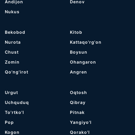
Andijon
Denov
Nukus
Bekobod
Kitob
Nurota
Kattaqo'rg'on
Chust
Boysun
Zomin
Ohangaron
Qo'ng'irot
Angren
Urgut
Oqtosh
Uchquduq
Qibray
To'rtko'l
Pitnak
Pop
Yangiyo'l
Kogon
Qorako'l