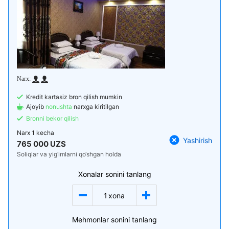
Kredit kartasiz bron qilish mumkin
Ajoyib
nonushta
narxga kiritilgan
Bronni bekor qilish
Narx
1 kecha
Yashirish
765 000 UZS
Soliqlar va yig‘imlarni qo‘shgan holda
Xonalar sonini tanlang
1
xona
Mehmonlar sonini tanlang