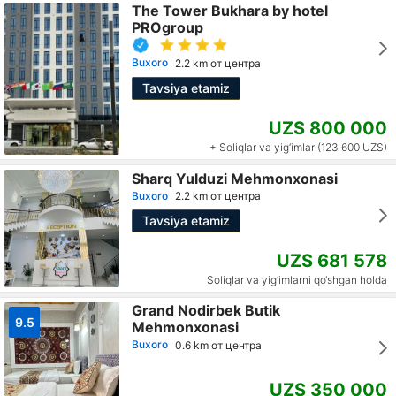
The Tower Bukhara by hotel
PROgroup
Buxoro
2.2 km от центра
Tavsiya etamiz
UZS 800 000
+ Soliqlar va yig‘imlar (123 600 UZS)
Sharq Yulduzi Mehmonxonasi
Buxoro
2.2 km от центра
Tavsiya etamiz
UZS 681 578
Soliqlar va yig‘imlarni qo‘shgan holda
Grand Nodirbek Butik
9.5
Mehmonxonasi
Buxoro
0.6 km от центра
UZS 350 000