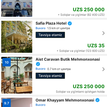
UZS 250 000
+ Soliqlar va yig‘imlar (82 400 UZS)
Safia Plaza Hotel
Buxoro
1.5 km от центра
Tavsiya etamiz
UZS 35
+ Soliqlar va yig‘imlar (123 600 UZS)
Aist Caravan Butik Mehmonxonasi
10
Buxoro
0.7 km от центра
Tavsiya etamiz
UZS 250 000
Soliqlar va yig‘imlarni qo‘shgan holda
Omar Khayyam Mehmonxonasi
9.7
Buxoro