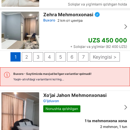
Soliqlar va yig‘imlarni qo‘shgan holda
Zehra Mehmonxonasi
Buxoro
2 km от центра
UZS 450 000
+ Soliqlar va yig‘imlar (82 400 UZS)
1
2
3
4
5
6
7
Keyingisi >
Buxoro
- Saytimizda mavjud bo’lgan variantlar qolmadi!
Yaqin-atrofdagi variantlarni ko'ring...
Xo'jai Jahon Mehmonxonasi
G'ijduvon
Nonushta qo’shilgan
1 ta mehmonxona xona
2 mehmon, 1 tun