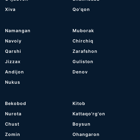
Хiva
Qo'qon
Namangan
Muborak
Navoiy
Chirchiq
Qarshi
Zarafshon
Jizzax
Guliston
Andijon
Denov
Nukus
Bekobod
Kitob
Nurota
Kattaqo'rg'on
Chust
Boysun
Zomin
Ohangaron