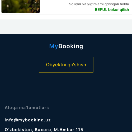
Soliqlar va yig‘imlarni qo‘shgan holda
BEPUL bekor qilish
Obyektni qo‘shish
Aloqa ma’lumotlari:
info@mybooking.uz
O‘zbekiston, Buxoro, M.Ambar 115