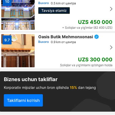
10
Buxoro
0.5 km от центра
Tavsiya etamiz
UZS 450 000
+ Soliqlar va yig‘imlar (82 400 UZS)
Oasis Butik Mehmonxonasi
9.7
Buxoro
0.9 km от центра
UZS 300 000
Soliqlar va yig‘imlarni qo‘shgan holda
Biznes uchun takliflar
Korporativ mijozlar uchun bron qilishda
15%
dan tejang
Takliflarni ko‘rish