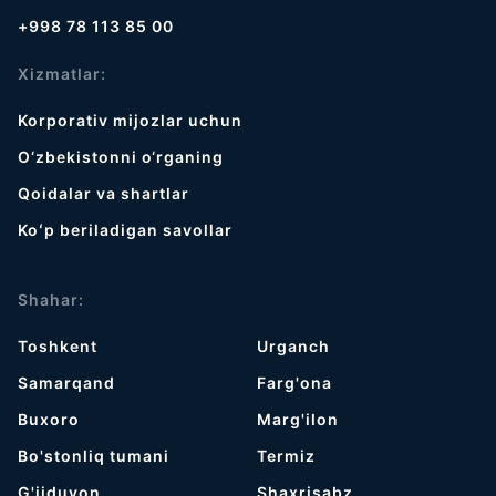
+998 78 113 85 00
Xizmatlar:
Korporativ mijozlar uchun
O‘zbekistonni o‘rganing
Qoidalar va shartlar
Koʻp beriladigan savollar
Shahar:
Toshkent
Urganch
Samarqand
Farg'ona
Buxoro
Marg'ilon
Bo'stonliq tumani
Termiz
G'ijduvon
Shaxrisabz