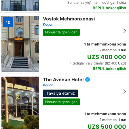
Soliqlar va yig‘imlarni qo‘shgan holda
BEPUL bekor qilish
Vostok Mehmonxonasi
10
Kogon
Nonushta qo’shilgan
1 ta mehmonxona xona
2 mehmon, 1 tun
UZS 400 000
+ Soliqlar va yig‘imlar (82 400 UZS)
BEPUL bekor qilish
The Avenue Hotel
Kogon
Tavsiya etamiz
Nonushta qo’shilgan
1 ta mehmonxona xona
2 mehmon, 1 tun
UZS 500 000