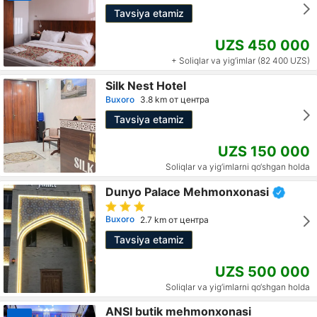
Tavsiya etamiz
UZS 450 000
+ Soliqlar va yig‘imlar (82 400 UZS)
Silk Nest Hotel
Buxoro
3.8 km от центра
Tavsiya etamiz
UZS 150 000
Soliqlar va yig‘imlarni qo‘shgan holda
Dunyo Palace Mehmonxonasi
Buxoro
2.7 km от центра
Tavsiya etamiz
UZS 500 000
Soliqlar va yig‘imlarni qo‘shgan holda
ANSI butik mehmonxonasi