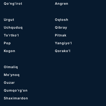
Qo'ng'irot
Angren
Urgut
Oqtosh
Uchquduq
Qibray
To'rtko'l
Pitnak
Pop
Yangiyo'l
Kogon
Qorako'l
Olmaliq
Mo'ynoq
Guzar
Qumqo'rg'on
Shaximardon