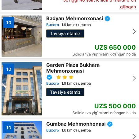
qilingan
Badyan Mehmonxonasi
10
Buxoro
1.9 km от центра
Tavsiya etamiz
UZS 650 000
Soliqlar va yig‘imlarni qo‘shgan holda
Garden Plaza Bukhara
10
Mehmonxonasi
Buxoro
1.9 km от центра
Tavsiya etamiz
UZS 500 000
Soliqlar va yig‘imlarni qo‘shgan holda
Gumbaz Mehmonhonasi
10
Buxoro
1.6 km от центра