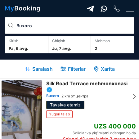
Kirish
Chiqish
mehmon
Pa, 6 avg.
Ju, 7 avg.
2
Saralash
Filterlar
Xarita
Silk Road Terrace mehmonxonasi
Buxoro
2 km от центра
Tavsiya etamiz
Yuqori talab
UZS 400 000
Soliqlar va yig‘imlarni qo‘shgan holda
So'nggi 48 soat ichida
3
marta bron