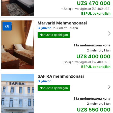
UZS 470 000
+ Soliqlar va yig‘imlar (82 400 UZS)
BEPUL bekor qilish
Marvarid Mehmonxonasi
7.8
G'ijduvon
2.3 km от центра
Nonushta qo’shilgan
1 ta mehmonxona xona
2 mehmon, 1 tun
UZS 400 000
+ Soliqlar va yig‘imlar (82 400 UZS)
BEPUL bekor qilish
SAFIRA mehmonxonasi
G'ijduvon
Nonushta qo’shilgan
1 ta mehmonxona xona
2 mehmon, 1 tun
UZS 550 000