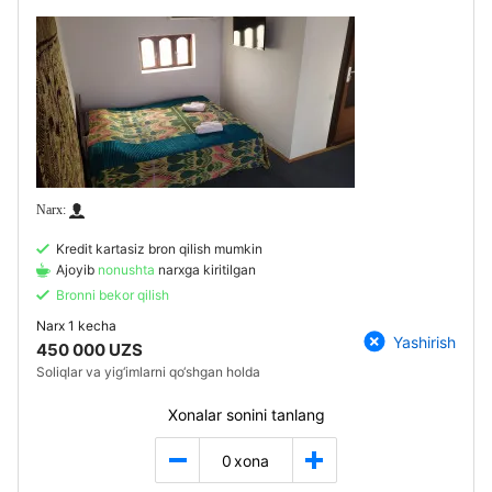
Kredit kartasiz bron qilish mumkin
Ajoyib
nonushta
narxga kiritilgan
Bronni bekor qilish
Narx
1 kecha
Yashirish
450 000 UZS
Soliqlar va yig‘imlarni qo‘shgan holda
Xonalar sonini tanlang
0
xona