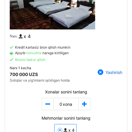
x 4
Kredit kartasiz bron qilish mumkin
Ajoyib
nonushta
narxga kiritilgan
Bronni bekor qilish
Narx
1 kecha
Yashirish
700 000 UZS
Soliqlar va yig‘imlarni qo‘shgan holda
Xonalar sonini tanlang
0
xona
Mehmonlar sonini tanlang
x 4