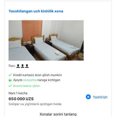
Yaxshilangan uch kishilik xona
Kredit kartasiz bron qilish mumkin
Ajoyib
nonushta
narxga kiritilgan
Bronni bekor qilish
Narx
1 kecha
Yashirish
650 000 UZS
Soliqlar va yig‘imlarni qo‘shgan holda
Xonalar sonini tanlang