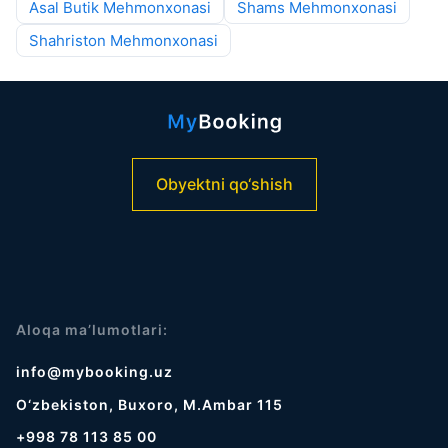
Asal Butik Mehmonxonasi
Shams Mehmonxonasi
Shahriston Mehmonxonasi
Obyektni qo‘shish
Aloqa ma’lumotlari:
info@mybooking.uz
O‘zbekiston, Buxoro, M.Ambar 115
+998 78 113 85 00