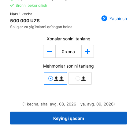
Bronni bekor qilish
Narx
1 kecha
Yashirish
500 000 UZS
Soliqlar va yig‘imlarni qo‘shgan holda
Xonalar sonini tanlang
0
xona
Mehmonlar sonini tanlang
(1 kecha, sha, avg. 08, 2026 - ya, avg. 09, 2026)
Keyingi qadam