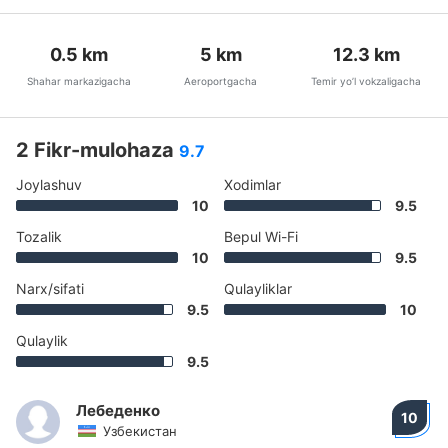
0.5
km
5
km
12.3
km
Shahar markazigacha
Aeroportgacha
Temir yo’l vokzaligacha
2 Fikr-mulohaza
9.7
Joylashuv
Xodimlar
10
9.5
Tozalik
Bepul Wi-Fi
10
9.5
Narx/sifati
Qulayliklar
9.5
10
Qulaylik
9.5
Лебеденко
10
Узбекистан