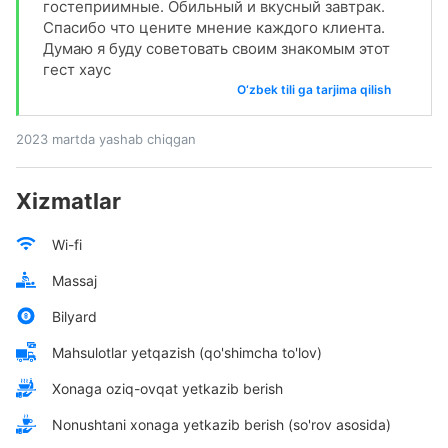
гостеприимные. Обильный и вкусный завтрак.
Спасибо что цените мнение каждого клиента.
Думаю я буду советовать своим знакомым этот
гест хаус
O‘zbek tili ga tarjima qilish
2023 martda yashab chiqgan
Xizmatlar
Wi-fi
Massaj
Bilyard
Mahsulotlar yetqazish (qo'shimcha to'lov)
Xonaga oziq-ovqat yetkazib berish
Nonushtani xonaga yetkazib berish (so'rov asosida)