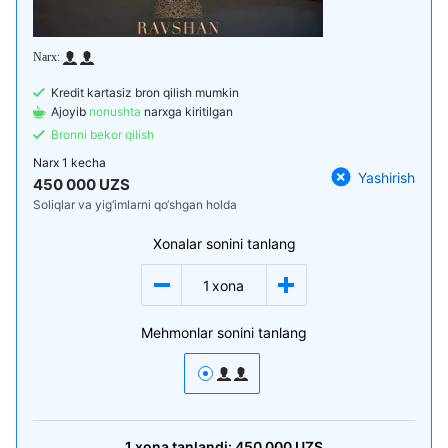
Kredit kartasiz bron qilish mumkin
Ajoyib
nonushta
narxga kiritilgan
Bronni bekor qilish
Narx
1 kecha
Yashirish
450 000 UZS
Soliqlar va yig‘imlarni qo‘shgan holda
Xonalar sonini tanlang
1
xona
Mehmonlar sonini tanlang
1
xona
tanlandi:
450 000
UZS