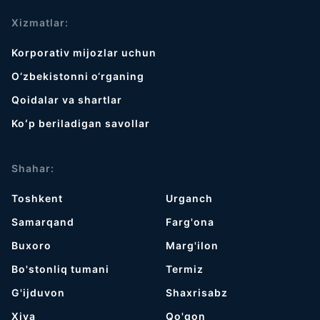
Xizmatlar:
Korporativ mijozlar uchun
O‘zbekistonni o‘rganing
Qoidalar va shartlar
Koʻp beriladigan savollar
Shahar:
Toshkent
Urganch
Samarqand
Farg'ona
Buxoro
Marg'ilon
Bo'stonliq tumani
Termiz
G'ijduvon
Shaxrisabz
Хiva
Qo'qon