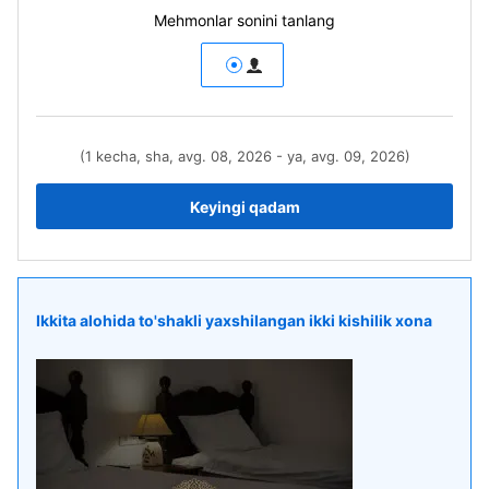
Mehmonlar sonini tanlang
(1 kecha, sha, avg. 08, 2026 - ya, avg. 09, 2026)
Keyingi qadam
Ikkita alohida to'shakli yaxshilangan ikki kishilik xona