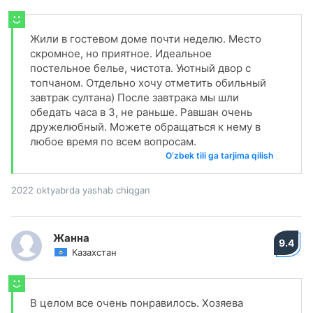
Жили в гостевом доме почти неделю. Место
скромное, но приятное. Идеальное
постельное белье, чистота. Уютный двор с
топчаном. Отдельно хочу отметить обильный
завтрак султана) После завтрака мы шли
обедать часа в 3, не раньше. Равшан очень
дружелюбный. Можете обращаться к нему в
любое время по всем вопросам.
O‘zbek tili ga tarjima qilish
2022 oktyabrda yashab chiqgan
Жанна
9.4
Казахстан
В целом все очень понравилось. Хозяева