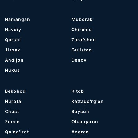
Namangan
Muborak
Navoiy
Chirchiq
Qarshi
Zarafshon
Jizzax
Guliston
Andijon
Denov
Nukus
Bekobod
Kitob
Nurota
Kattaqo'rg'on
Chust
Boysun
Zomin
Ohangaron
Qo'ng'irot
Angren