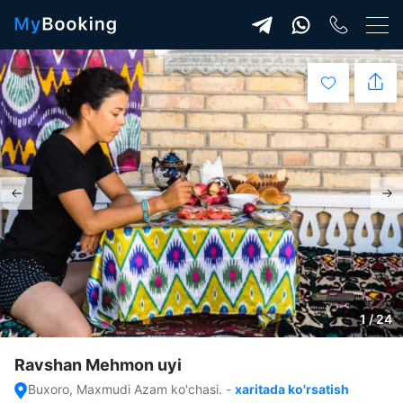
1 / 24
Ravshan Mehmon uyi
Buxoro, Maxmudi Azam ko'chasi.
-
xaritada ko'rsatish