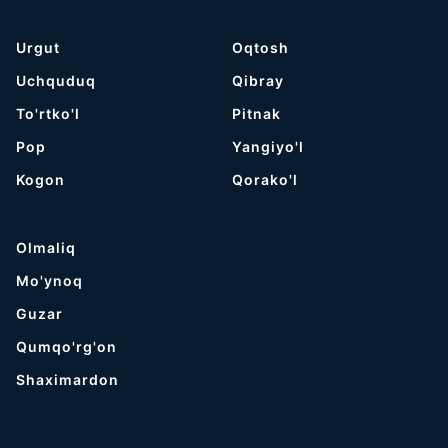
Urgut
Oqtosh
Uchquduq
Qibray
To'rtko'l
Pitnak
Pop
Yangiyo'l
Kogon
Qorako'l
Olmaliq
Mo'ynoq
Guzar
Qumqo'rg'on
Shaximardon