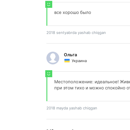
все хорошо было
2018 sentyabrda yashab chiqgan
Ольга
Украина
Местоположение: идеальное! Живеш
при этом тихо и можно спокойно о
2018 mayda yashab chiqgan