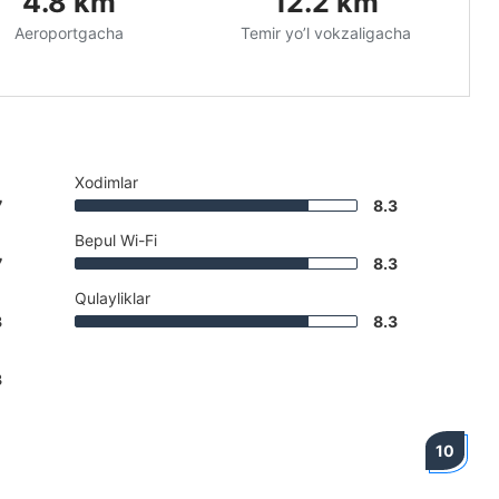
4.8
km
12.2
km
Aeroportgacha
Temir yo’l vokzaligacha
Xodimlar
7
8.3
Bepul Wi-Fi
7
8.3
Qulayliklar
3
8.3
3
10