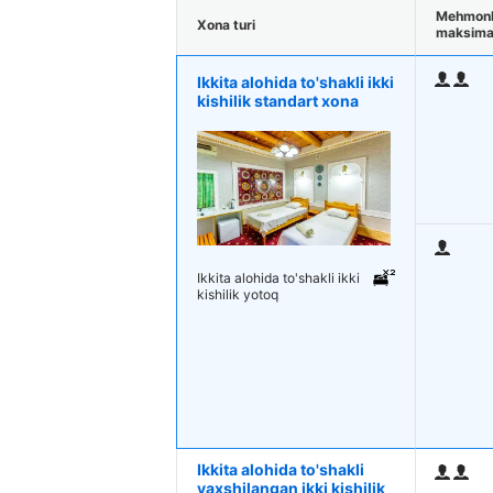
Mehmonl
Xona turi
maksimal
Ikkita alohida to'shakli ikki
kishilik standart xona
Ikkita alohida to'shakli ikki
kishilik yotoq
Ikkita alohida to'shakli
yaxshilangan ikki kishilik