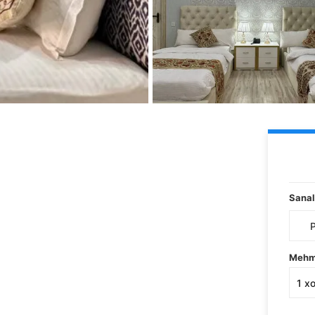
Sanal
Mehm
1
x