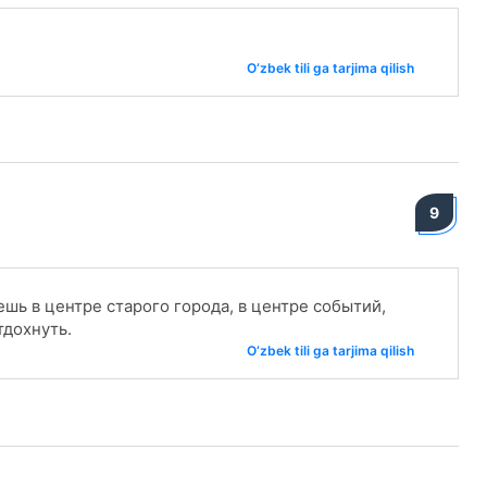
O‘zbek tili ga tarjima qilish
9
ь в центре старого города, в центре событий,
тдохнуть.
O‘zbek tili ga tarjima qilish