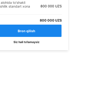
 alohida to'shakli
800 000
UZS
ishilik standart xona
800 000 UZS
Siz hali to‘lamaysiz