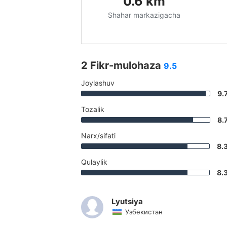
0.6
km
Shahar markazigacha
2 Fikr-mulohaza
9.5
Joylashuv
9.
Tozalik
8.
Narx/sifati
8.
Qulaylik
8.
Lyutsiya
Узбекистан