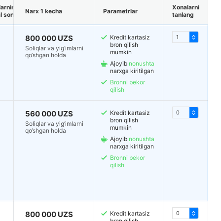
arning
Xonalarni
Narx 1 kecha
Parametrlar
 soni
tanlang
800 000 UZS
Kredit kartasiz
bron qilish
Soliqlar va yig‘imlarni
mumkin
qo‘shgan holda
Ajoyib
nonushta
narxga kiritilgan
Bronni bekor
qilish
560 000 UZS
Kredit kartasiz
bron qilish
Soliqlar va yig‘imlarni
mumkin
qo‘shgan holda
Ajoyib
nonushta
narxga kiritilgan
Bronni bekor
qilish
800 000 UZS
Kredit kartasiz
bron qilish