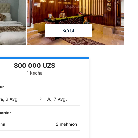
Ko‘rish
800 000 UZS
1 kecha
ar
onlar
ona
2
mehmon