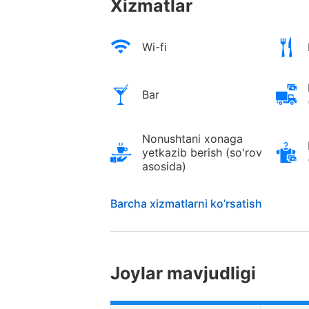
Xizmatlar
Wi-fi
Bar
Nonushtani xonaga
yetkazib berish (so'rov
asosida)
Barcha xizmatlarni ko’rsatish
Joylar mavjudligi