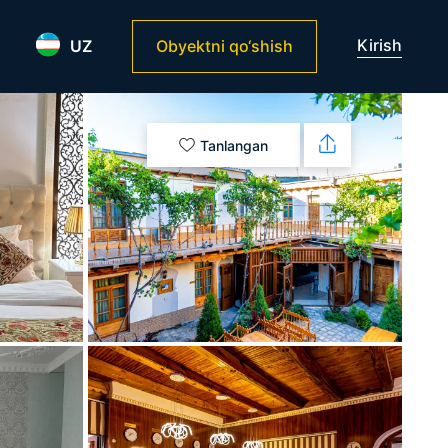
Kirish
UZ
Obyektni qo‘shish
Tanlangan