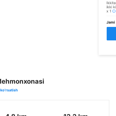
Ikkita
ikki k
x
1
i
Jami
 Mehmonxonasi
 ko'rsatish