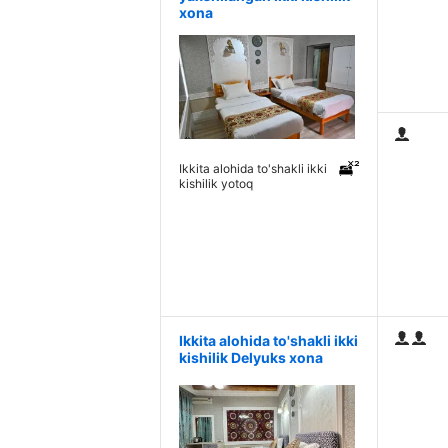
xona
Ikkita alohida to'shakli ikki
kishilik yotoq
Ikkita alohida to'shakli ikki
kishilik Delyuks xona