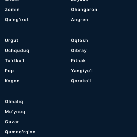
Zomin
Ohangaron
Qo'ng'irot
Angren
Urgut
Oqtosh
Uchquduq
Qibray
To'rtko'l
Pitnak
Pop
Yangiyo'l
Kogon
Qorako'l
Olmaliq
Mo'ynoq
Guzar
Qumqo'rg'on