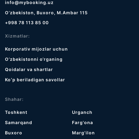
info@mybooking.uz
O‘zbekiston, Buxoro, M.Ambar 115
+998 78 113 85 00
Xizmatlar:
Korporativ mijozlar uchun
O‘zbekistonni o‘rganing
Qoidalar va shartlar
Koʻp beriladigan savollar
Shahar:
Toshkent
Urganch
Samarqand
Farg'ona
Buxoro
Marg'ilon