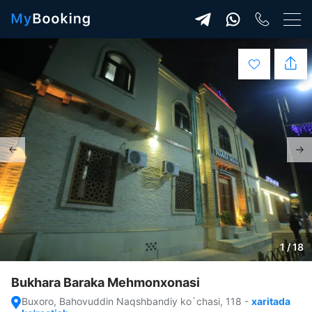
1 / 18
Bukhara Baraka Mehmonxonasi
Buxoro, Bahovuddin Naqshbandiy ko`chasi, 118
-
xaritada