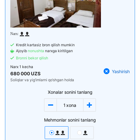
Kredit kartasiz bron qilish mumkin
Ajoyib
nonushta
narxga kiritilgan
Bronni bekor qilish
Narx
1 kecha
Yashirish
680 000 UZS
Soliqlar va yig‘imlarni qo‘shgan holda
Xonalar sonini tanlang
1
xona
Mehmonlar sonini tanlang