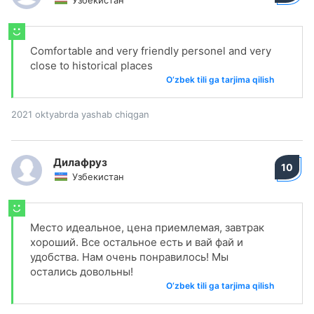
Узбекистан
Comfortable and very friendly personel and very
close to historical places
O‘zbek tili ga tarjima qilish
2021 oktyabrda yashab chiqgan
Дилафруз
10
Узбекистан
Место идеальное, цена приемлемая, завтрак
хороший. Все остальное есть и вай фай и
удобства. Нам очень понравилось! Мы
остались довольны!
O‘zbek tili ga tarjima qilish