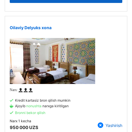
Oilaviy Delyuks xona
Kredit kartasiz bron qilish mumkin
Ajoyib
nonushta
narxga kiritilgan
Bronni bekor qilish
Narx
1 kecha
Yashirish
950 000 UZS