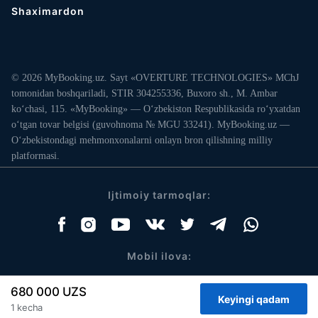
Shaximardon
© 2026 MyBooking.uz. Sayt «OVERTURE TECHNOLOGIES» MChJ
tomonidan boshqariladi, STIR 304255336, Buxoro sh., M. Ambar
ko‘chasi, 115. «MyBooking» — O‘zbekiston Respublikasida ro‘yxatdan
o‘tgan tovar belgisi (guvohnoma № MGU 33241). MyBooking.uz —
O‘zbekistondagi mehmonxonalarni onlayn bron qilishning milliy
platformasi.
Ijtimoiy tarmoqlar:
Mobil ilova:
680 000 UZS
1 kecha