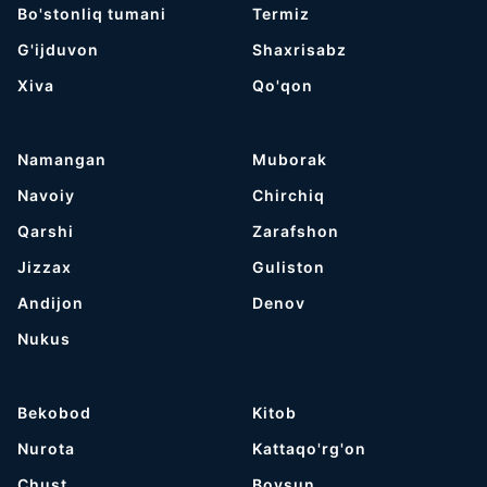
Bo'stonliq tumani
Termiz
G'ijduvon
Shaxrisabz
Хiva
Qo'qon
Namangan
Muborak
Navoiy
Chirchiq
Qarshi
Zarafshon
Jizzax
Guliston
Andijon
Denov
Nukus
Bekobod
Kitob
Nurota
Kattaqo'rg'on
Chust
Boysun