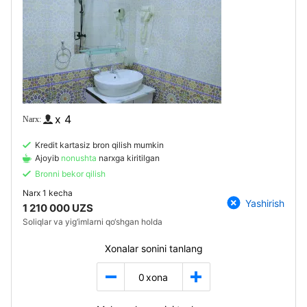
x 4
Kredit kartasiz bron qilish mumkin
Ajoyib
nonushta
narxga kiritilgan
Bronni bekor qilish
Narx
1 kecha
Yashirish
1 210 000 UZS
Soliqlar va yig‘imlarni qo‘shgan holda
Xonalar sonini tanlang
0
xona