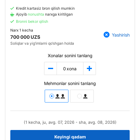
Kredit kartasiz bron qilish mumkin
Ajoyib
nonushta
narxga kiritilgan
Bronni bekor qilish
Narx
1 kecha
Yashirish
700 000 UZS
Soliqlar va yig‘imlarni qo‘shgan holda
Xonalar sonini tanlang
0
xona
Mehmonlar sonini tanlang
(1 kecha, ju, avg. 07, 2026 - sha, avg. 08, 2026)
Keyingi qadam