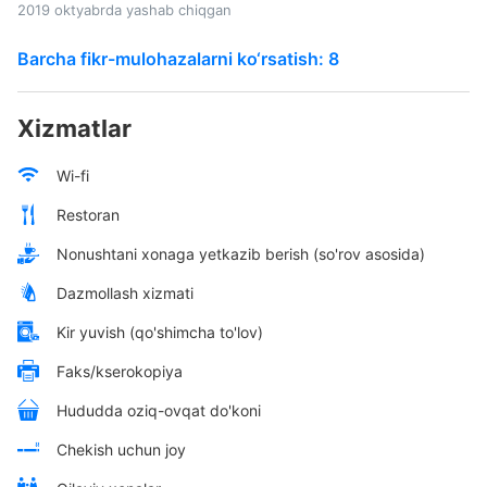
2019 oktyabrda yashab chiqgan
Barcha fikr-mulohazalarni ko‘rsatish: 8
Xizmatlar
Wi-fi
Restoran
Nonushtani xonaga yetkazib berish (so'rov asosida)
Dazmollash xizmati
Kir yuvish (qo'shimcha to'lov)
Faks/kserokopiya
Hududda oziq-ovqat do'koni
Chekish uchun joy