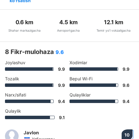
ko'rsatish
0.6
km
4.5
km
12.1
km
Shahar markazigacha
Aeroportgacha
Temir yo’l vokzaligacha
8 Fikr-mulohaza
9.6
Joylashuv
Xodimlar
9.9
9.9
Tozalik
Bepul Wi-Fi
9.9
9.6
Narx/sifati
Qulayliklar
9.4
9.4
Qulaylik
9.1
Javlon
10