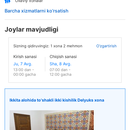
Oilaviy xonalar
Barcha xizmatlarni ko’rsatish
Joylar mavjudligi
Sizning qidiruvingiz:
1
xona
2
mehmon
O’zgartirish
Kirish sanasi
Chiqish sanasi
13:00 dan -
07:00 dan -
00:00 gacha
12:00 gacha
Ikkita alohida to'shakli ikki kishilik Delyuks xona