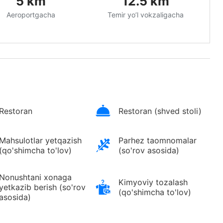
5
km
12.5
km
Aeroportgacha
Temir yo’l vokzaligacha
Restoran
Restoran (shved stoli)
Mahsulotlar yetqazish
Parhez taomnomalar
(qo'shimcha to'lov)
(so'rov asosida)
Nonushtani xonaga
Kimyoviy tozalash
yetkazib berish (so'rov
(qo'shimcha to'lov)
asosida)