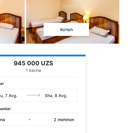
Ko‘rish
945 000 UZS
1 kecha
ar
onlar
ona
2
mehmon