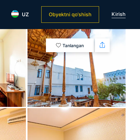
Kirish
UZ
Obyektni qo‘shish
Tanlangan