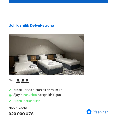
Uch kishilik Delyuks xona
Kredit kartasiz bron qilish mumkin
Ajoyib
nonushta
narxga kiritilgan
Bronni bekor qilish
Narx
1 kecha
Yashirish
920 000 UZS