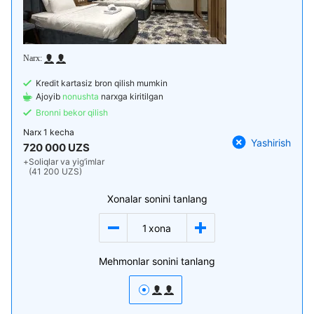
Kredit kartasiz bron qilish mumkin
Ajoyib
nonushta
narxga kiritilgan
Bronni bekor qilish
Narx
1 kecha
Yashirish
720 000 UZS
+
Soliqlar va yig‘imlar
(41 200 UZS)
Xonalar sonini tanlang
1
xona
Mehmonlar sonini tanlang