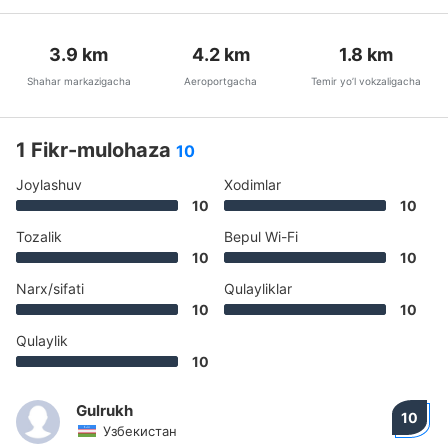
3.9
km
4.2
km
1.8
km
Shahar markazigacha
Aeroportgacha
Temir yo’l vokzaligacha
1 Fikr-mulohaza
10
Joylashuv
Xodimlar
10
10
Tozalik
Bepul Wi-Fi
10
10
Narx/sifati
Qulayliklar
10
10
Qulaylik
10
Gulrukh
10
Узбекистан