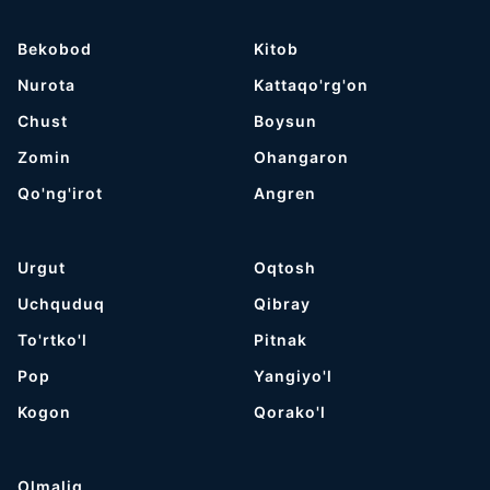
Bekobod
Kitob
Nurota
Kattaqo'rg'on
Chust
Boysun
Zomin
Ohangaron
Qo'ng'irot
Angren
Urgut
Oqtosh
Uchquduq
Qibray
To'rtko'l
Pitnak
Pop
Yangiyo'l
Kogon
Qorako'l
Olmaliq