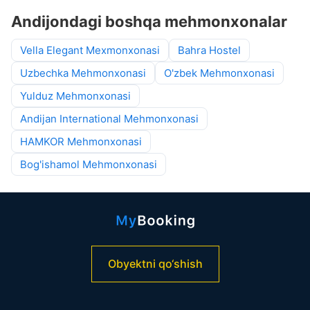
Andijondagi boshqa mehmonxonalar
Vella Elegant Mexmonxonasi
Bahra Hostel
Uzbechka Mehmonxonasi
O'zbek Mehmonxonasi
Yulduz Mehmonxonasi
Andijan International Mehmonxonasi
HAMKOR Mehmonxonasi
Bog'ishamol Mehmonxonasi
Obyektni qo‘shish