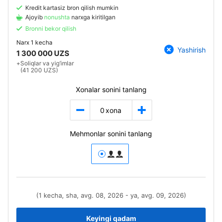
Kredit kartasiz bron qilish mumkin
Ajoyib
nonushta
narxga kiritilgan
Bronni bekor qilish
Narx
1 kecha
Yashirish
1 300 000 UZS
+
Soliqlar va yig‘imlar
(41 200 UZS)
Xonalar sonini tanlang
0
xona
Mehmonlar sonini tanlang
(1 kecha, sha, avg. 08, 2026 - ya, avg. 09, 2026)
Keyingi qadam