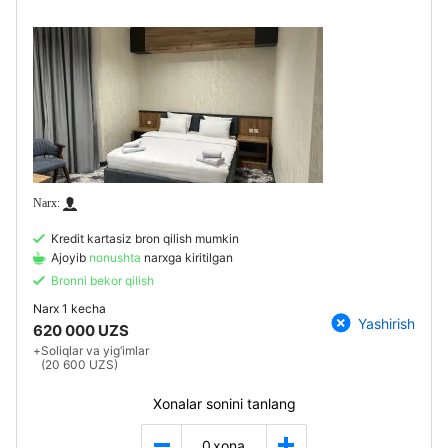
Kredit kartasiz bron qilish mumkin
Ajoyib
nonushta
narxga kiritilgan
Bronni bekor qilish
Narx
1 kecha
Yashirish
620 000 UZS
+
Soliqlar va yig‘imlar
(20 600 UZS)
Xonalar sonini tanlang
0
xona