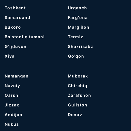
Toshkent
Urganch
Samarqand
Farg'ona
Buxoro
Marg'ilon
Bo'stonliq tumani
Termiz
G'ijduvon
Shaxrisabz
Хiva
Qo'qon
Namangan
Muborak
Navoiy
Chirchiq
Qarshi
Zarafshon
Jizzax
Guliston
Andijon
Denov
Nukus