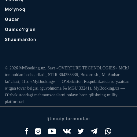
Mo'ynoq
Guzar
Qumqo'rg'on
Shaximardon
© 2026 MyBooking.uz. Sayt «OVERTURE TECHNOLOGIES» MChJ
tomonidan boshqariladi, STIR 304255336, Buxoro sh., M. Ambar
ko‘chasi, 115. «MyBooking» — O‘zbekiston Respublikasida ro‘yxatdan
o‘tgan tovar belgisi (guvohnoma № MGU 33241). MyBooking.uz —
O‘zbekistondagi mehmonxonalarni onlayn bron qilishning milliy
platformasi.
Ijtimoiy tarmoqlar: