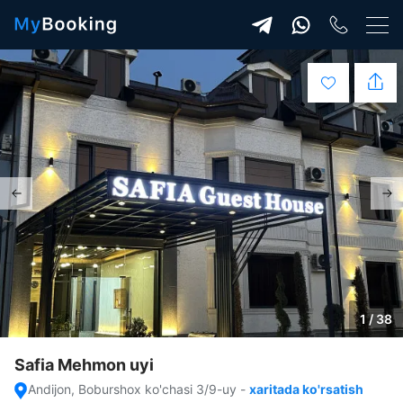
1 / 38
Safia Mehmon uyi
Andijon, Boburshox ko'chasi 3/9-uy
-
xaritada ko'rsatish