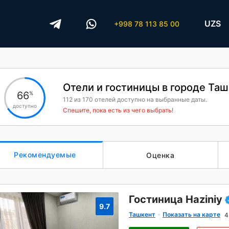
UZS
+998 78 113 85 00
Отели и гостиницы в городе Та
66
%
112
из
170
отелей доступно на выбранные даты.
доступно
Спешите, пока есть из чего выбрать!
Рекомендуемые
Оценка
Гостиница Haziniy
9.7
Ташкент
Показать на карте
4