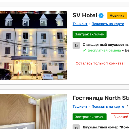
SV Hotel
Новинка
Ташкент
Показать на карте
Завтрак включен
Стандартный двухместный
1x
Бесплатная отмена
Бе
Осталась только 1 комната!
Гостиница North St
Ташкент
Показать на карте
2
Завтрак включен
Высокий
Двухместный номер "Комф
1x