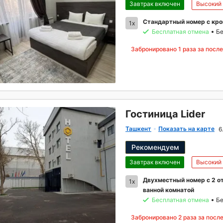
Завтрак включен
Высокий
Стандартный номер с кров
1x
Бесплатная отмена
Бе
Забронировано
1
раза за посл
Гостиница Lider
Ташкент
Показать на карте
6
Рекомендуем
Завтрак включен
Высокий
Двухместный номер с 2 о
1x
ванной комнатой
Бесплатная отмена
Бе
Забронировано
2
раза за посл