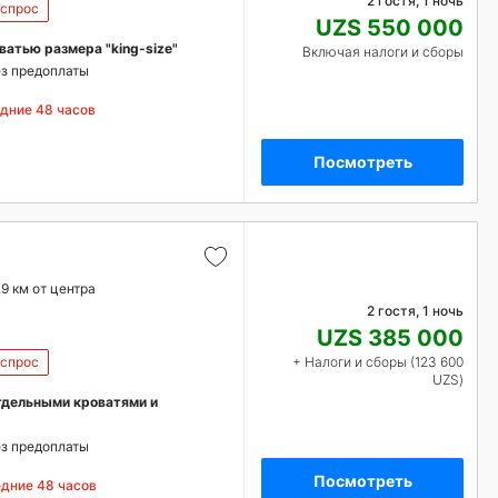
2 гостя, 1 ночь
 спрос
UZS 550 000
атью размера "king-size"
Включая налоги и сборы
з предоплаты
едние 48 часов
Посмотреть
.9 км от центра
2 гостя, 1 ночь
UZS 385 000
 спрос
+ Налоги и сборы (123 600
UZS)
тдельными кроватями и
з предоплаты
Посмотреть
едние 48 часов