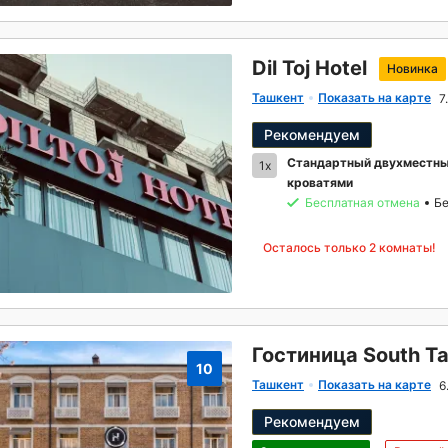
Dil Toj Hotel
Новинка
Ташкент
Показать на карте
7
Рекомендуем
Стандартный двухместны
1x
кроватями
Бесплатная отмена
Бе
Осталось только 2 комнаты!
Гостиница South T
10
Ташкент
Показать на карте
6
Рекомендуем