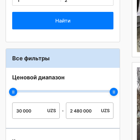
1
2
Все фильтры
Ценовой диапазон
UZS
UZS
-