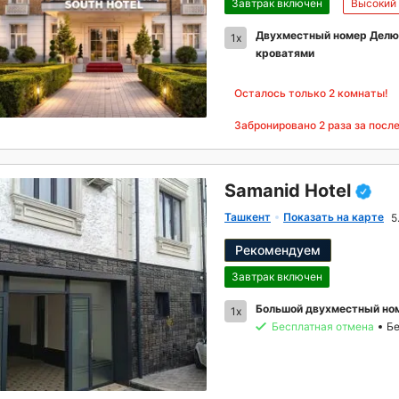
Завтрак включен
Высокий
Двухместный номер Делю
1x
кроватями
Осталось только 2 комнаты!
Забронировано
2
раза за посл
Samanid Hotel
Ташкент
Показать на карте
5
Рекомендуем
Завтрак включен
Большой двухместный но
1x
Бесплатная отмена
Бе