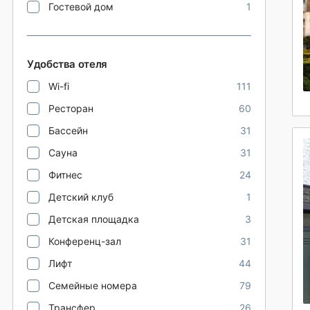
Гостевой дом
1
Удобства отеля
Wi-fi
111
Ресторан
60
Бассейн
31
Сауна
31
Фитнес
24
Детский клуб
1
Детская площадка
3
Конференц-зал
31
Лифт
44
Семейные номера
79
Трансфер
26