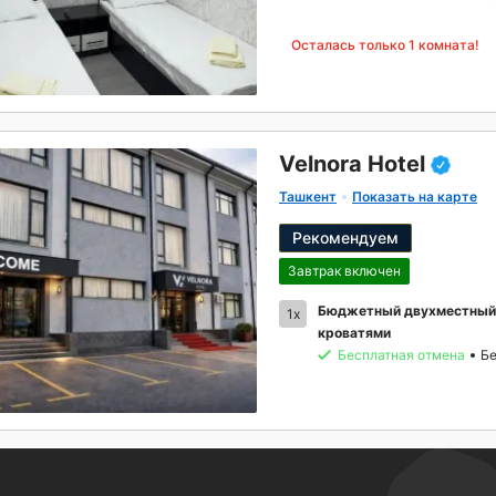
Осталась только 1 комната!
Velnora Hotel
Ташкент
Показать на карте
Рекомендуем
Завтрак включен
Бюджетный двухместный 
1x
кроватями
Бесплатная отмена
Бе