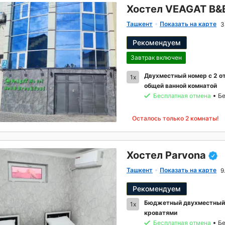
Хостел VEAGAT B&
Ташкент
Показать на карте
3
Рекомендуем
Завтрак включен
Двухместный номер с 2 о
1x
общей ванной комнатой
Бесплатная отмена
Бе
Осталось только 2 комнаты!
Хостел Parvona
Ташкент
Показать на карте
9
Рекомендуем
Бюджетный двухместный 
1x
кроватями
Бесплатная отмена
Бе