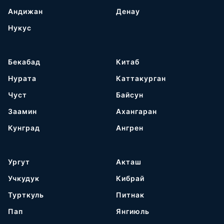
Андижан
Денау
Нукус
Бекабад
Китаб
Нурата
Каттакурган
Чуст
Байсун
Заамин
Ахангаран
Кунград
Ангрен
Ургут
Акташ
Учкудук
Кибрай
Турткуль
Питнак
Пап
Янгиюль