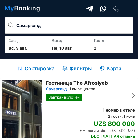
Заезд
Выезд
гостя
Вс, 9 авг.
Пн, 10 авг.
2
Сортировка
Фильтры
Карта
Гостиница The Afrosiyob
Самарканд
1 км от центра
Завтрак включен
1 номер в отеле
2 гостя, 1 ночь
UZS 800 000
+ Налоги и сборы (82 400 UZS)
БЕСПЛАТНАЯ отмена