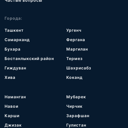
Частые вопросы
Города:
Ташкент
Ургенч
Самарканд
Фергана
Бухара
Маргилан
Бостанлыкский район
Термез
Гиждуван
Шахрисабз
Хива
Коканд
Наманган
Мубарек
Навои
Чирчик
Карши
Зарафшан
Джизак
Гулистан